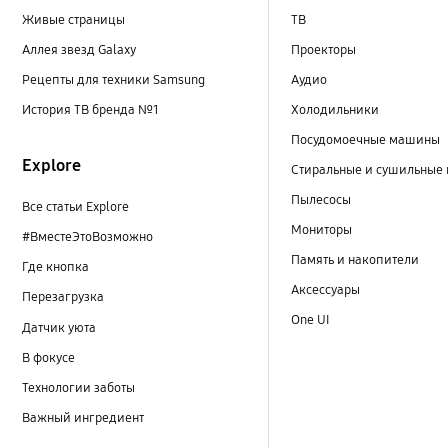
Живые страницы
ТВ
Аллея звезд Galaxy
Проекторы
Рецепты для техники Samsung
Аудио
История ТВ бренда №1
Холодильники
Посудомоечные машины
Explore
Стиральные и сушильные
Пылесосы
Все статьи Explore
Мониторы
#ВместеЭтоВозможно
Память и накопители
Где кнопка
Аксессуары
Перезагрузка
One UI
Датчик уюта
В фокусе
Технологии заботы
Важный ингредиент