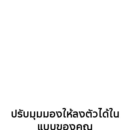
ได้รับการรับรองจาก
มาตรฐานด้านความมั่นคง
ระดับโลก
ขาตั้งพื้นแบบเลื่อนได้นี้ได้รับการรับรองมาตรฐานความ
ปลอดภัยระดับสากล IEC 62368-1 ด้วยการมี
จุดศูนย์ถ่วงที่ต่ำซึ่งป้องกันไม่ให้พลิกคว่ำได้เป็นอย่างดี
ทำให้คุณสามารถจัดวาง The Movingstyle ได้อย่าง
ปลอดภัยสำหรับการทำงาน เล่น หรือพักผ่อน
ปรับมุมมองให้ลงตัวได้ใน
แบบของคุณ