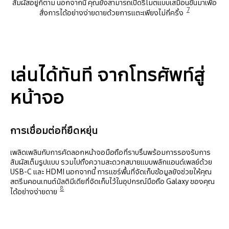
สัมผัสอยู่ก็ตาม นอกจากนี้ คุณยังสามารถเปิดรีโมตแบบเสมือนขึ้นมาเพื่อ
7
สั่งการได้อย่างง่ายดายด้วยการแตะเพียงไม่กี่ครั้ง
เล่นได้ทันที จากโทรศัพท์สู่
หน้าจอ
การเชื่อมต่อที่ยืดหยุ่น
เพลิดเพลินกับการคัดลอกหน้าจอมือถือที่ราบรื่นพร้อมการรองรับการ
สัมผัสเต็มรูปแบบ รวมไปถึงความสะดวกสบายแบบพลักแอนด์เพลย์ด้วย
USB-C และ HDMI นอกจากนี้ การแชร์พื้นที่จัดเก็บข้อมูลยังช่วยให้คุณ
สตรีมคอนเทนต์มัลติมีเดียที่จัดเก็บไว้ในอุปกรณ์มือถือ Galaxy ของคุณ
8
ได้อย่างง่ายดาย