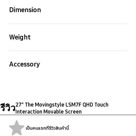
(Max)
AC220-240 V~ 50/60 Hz
(Germany),Hindi
Contrast, SeeColors,
Dimension
100 W
(India),Indonesian
Color Inversion,
(Indonesia),Italian
Grayscale, Auto Picture
Package Size (WxHxD)
Set Size with Stand
(Italy),Korean
Off
(WxHxD)
Rated Capacity (Wh)
Eco Sensor
1234 x 174 x 525 mm
(Korea),Malay
Weight
628.3 x 1272.3 x 409.0
(Malaysia),Portuguese
69.3 Wh
Yes
mm
(Portugal),Russian
Package Weight
Set Weight with Stand
(Russia),Spanish
30.3 kg
25.7 kg
Auto Power Saving
Type
(Spain),Thai
Accessory
Set Size without Stand
Height Adjustable
(Internal/External)
(Thailand),Vietnamese
Yes
(WxHxD)
Range
(Vietnam)
Remote Controller
Webcam Support
Internal Power
Set Weight without
628.3 x 368.2 x 47.4 mm
230mm (±10mm)
Model
Stand
Yes
TM2361E
Hearing Impaired
Motor Impaired
5.2 kg
Tilt Range
Swivel Range
Support
Support
27" The Movingstyle LSM7F QHD Touch
รีวิว
Interaction Movable Screen
-35.0 (±3.0) ~ 35.0˚
-30.0 (±3.0) ~ 30.0˚
Closed Caption
Slow Button Repeat,
User Manual
USB-C Cable
(±3.0˚)
(±3.0˚)
(Subtitle), Multi-
Remote Control App.
Yes
Yes
output Audio, Sign
for All
เป็นคนแรกที่รีวิวสินค้านี้
Language Zoom