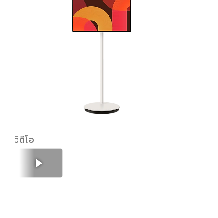
LS
Q
To
In
Mo
Sc
วิดีโอ
ก่อนหน้า
ถัดไป