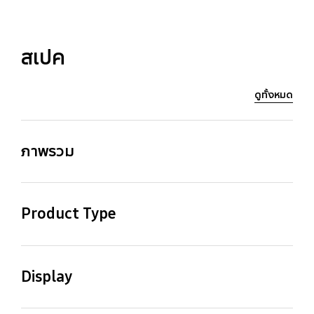
สเปค
ดูทั้งหมด
ภาพรวม
Resolution
Refresh Rate
Product Type
QHD (2,560 x 1,440)
Up to 120Hz
LED
Touch Interaction
Video
Display
Yes
NQ4 AI Gen2 Processor
Screen Size
Resolution