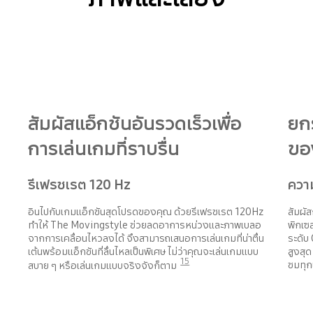
สัมผัสแอ็กชันอันรวดเร็วเพื่อ
ยก
การเล่นเกมที่ราบรื่น
ขอ
รีเฟรชเรต 120 Hz
ควา
อินไปกับเกมแอ็กชันสุดโปรดของคุณ ด้วยรีเฟรชเรต 120Hz
สัมผั
ทำให้ The Movingstyle ช่วยลดอาการหน่วงและภาพเบลอ
พิกเซล
จากการเคลื่อนไหวลงได้ จึงสามารถเสนอการเล่นเกมที่น่าตื่น
ระดับ
เต้นพร้อมแอ็กชันที่ลื่นไหลเป็นพิเศษ ไม่ว่าคุณจะเล่นเกมแบบ
สูงสุด
15
ชมทุก
สบาย ๆ หรือเล่นเกมแบบจริงจังก็ตาม