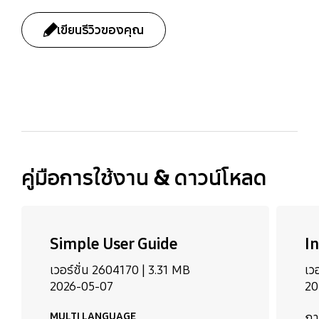
Pivot
เขียนรีวิวของคุณ
-93.0 (±3.0) ~ 93.0˚
(±3.0˚)
bazaarvoice Certification Label
คู่มือการใช้งาน & ดาวน์โหลด
Simple User Guide
I
เวอร์ชั่น 2604170 |
3.31 MB
เว
2026-05-07
20
MULTI LANGUAGE
ภา