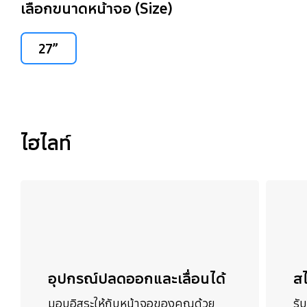
เลือกขนาดหน้าจอ (Size)
27”
ไฮไลท์
อุปกรณ์ปลดออกและเลื่อนได้
ส
มอบอิสระให้กับหน้าจอของคุณด้วย
รั