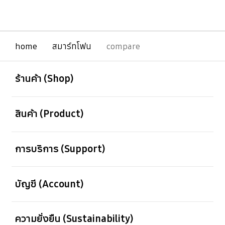
กลุ่มผลิตภัณฑ์ของเราพัฒนาไปเรื่อย ๆ สิ่งที่เริ่ม
ต้นใน Galaxy Z Fold รุ่นแรกจึงได้ถูกพัฒนาเรื่อย
มาเช่นกันจนกลายเป็น Galaxy Z Fold8 Ultra
พร้อมกันนี้ Galaxy Z Fold8 ก็สรรสร้างขึ้นมาใน
รูปลักษณ์และประสบการณ์การใช้งานรูปแบบใหม่ ๆ
home
สมาร์ทโฟน
compare
เช่นกัน
เปิด
Footer Navigation
ร้านค้า (Shop)
เปิด
สินค้า (Product)
เปิด
การบริการ (Support)
เปิด
บัญชี (Account)
เปิด
ความยั่งยืน (Sustainability)