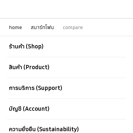
กลุ่มผลิตภัณฑ์ของเราพัฒนาไปเรื่อย ๆ สิ่งที่เริ่ม
ต้นใน Galaxy Z Fold รุ่นแรกจึงได้ถูกพัฒนาเรื่อย
มาเช่นกันจนกลายเป็น Galaxy Z Fold8 Ultra
พร้อมกันนี้ Galaxy Z Fold8 ก็สรรสร้างขึ้นมาใน
รูปลักษณ์และประสบการณ์การใช้งานรูปแบบใหม่ ๆ
home
สมาร์ทโฟน
compare
เช่นกัน
เปิด
Footer Navigation
ร้านค้า (Shop)
เปิด
สินค้า (Product)
เปิด
การบริการ (Support)
เปิด
บัญชี (Account)
เปิด
ความยั่งยืน (Sustainability)