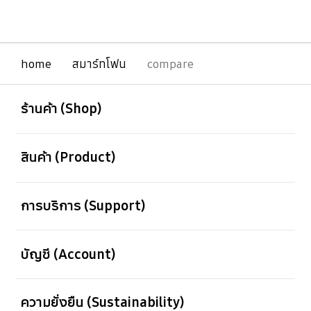
กลุ่มผลิตภัณฑ์ของเราพัฒนาไปเรื่อย ๆ สิ่งที่เริ่ม
ต้นใน Galaxy Z Fold รุ่นแรกจึงได้ถูกพัฒนาเรื่อย
มาเช่นกันจนกลายเป็น Galaxy Z Fold8 Ultra
พร้อมกันนี้ Galaxy Z Fold8 ก็สรรสร้างขึ้นมาใน
รูปลักษณ์และประสบการณ์การใช้งานรูปแบบใหม่ ๆ
home
สมาร์ทโฟน
compare
เช่นกัน
เปิด
Footer Navigation
ร้านค้า (Shop)
เปิด
สินค้า (Product)
เปิด
การบริการ (Support)
เปิด
บัญชี (Account)
เปิด
ความยั่งยืน (Sustainability)