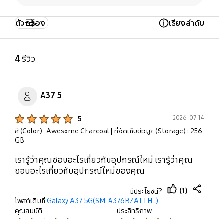
Mobile TV
ตัวกรอง
เรียงลำดับ
Open Tooltip Layer
ไม่รองรับ
4
รีวิว
A37 5
Product Ratings :
2026-07-14
5
สี (Color) : Awesome Charcoal
| ที่จัดเก็บข้อมูล (Storage) : 256
GB
เรารู้ว่าคุณชอบอะไรเกี่ยวกับอุปกรณ์ใหม่ เรารู้ว่าคุณ
ชอบอะไรเกี่ยวกับอุปกรณ์ใหม่ของคุณ
(1)
มีประโยชน์?
thumb
share
โพสต์เดิมที่
Galaxy A37 5G(SM-A376BZATTHL)
up
คุณสมบัติ
ประสิทธิภาพ
Product Ratings :
Product Ratings :