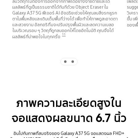
ลบวัตถุที่ไม่ต้องการออกจากภาพได้อย่างง่ายดายและได้
เพลิดเ
ผลลัพธ์ที่ดูเป็นธรรมชาติได้ทันทีด้วย Object Eraser ใน
sugge
Galaxy A37 5G ฟีเจอร์ AI อัจฉริยะช่วยให้คุณลบสิ่งรกหูรก
วิเครา
ตาในพื้นหลังและเติมเต็มพื้นที่ว่างได้ เพื่อทำให้ภาพดูสะอาดตา
ขึ้น 
และสวยงาม อัลกอริทึมจะปรับปรุงพื้นผิวและลดความเบลอ
ของพื้
ในบริเวณรอบ ๆ วัตถุที่ถูกลบออกให้โดยอัตโนมัติ คุณจึงได้
11
ผลลัพธ์ที่น่าพอใจในทุกครั้ง
Indicator 1
Indicator 2
ภาพความละเอียดสูงใน
จอแสดงผลขนาด 6.7 นิ้ว
อินไปกับภาพที่สมจริงของ Galaxy A37 5G จอแสดงผล FHD+