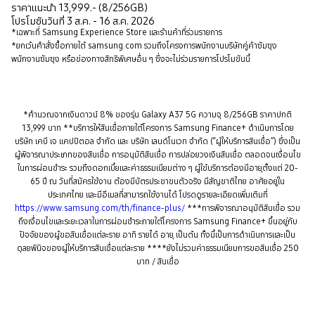
ราคาแนะนำ 13,999.- (8/256GB)
โปรโมชันวันที่ 3 ส.ค. - 16 ส.ค. 2026
*เฉพาะที่ Samsung Experience Store และร้านค้าที่ร่วมรายการ
*ยกเว้นคำสั่งซื้อภายใต้ samsung.com รวมถึงโครงการพนักงานบริษัทคู่ค้าซัมซุง
พนักงานซัมซุง หรือช่องทางสิทธิพิเศษอื่น ๆ ซึ่งจะไม่ร่วมรายการโปรโมชันนี้
*คำนวณจากเงินดาวน์ 8% ของรุ่น Galaxy A37 5G ความจุ 8/256GB ราคาปกติ
13,999 บาท **บริการให้สินเชื่อภายใต้โครงการ Samsung Finance+ ดำเนินการโดย
บริษัท เคบี เจ แคปปิตอล จำกัด และ บริษัท เลนด์โนเวท จำกัด (“ผู้ให้บริการสินเชื่อ”) ซึ่งเป็น
ผู้พิจารณาประเภทของสินเชื่อ การอนุมัติสินเชื่อ การปล่อยวงเงินสินเชื่อ ตลอดจนเงื่อนไข
ในการผ่อนชำระ รวมถึงดอกเบี้ยและค่าธรรมเนียมต่าง ๆ ผู้ใช้บริการต้องมีอายุตั้งแต่ 20-
65 ปี ณ วันที่สมัครใช้งาน ต้องมีบัตรประชาชนตัวจริง มีสัญชาติไทย อาศัยอยู่ใน
ประเทศไทย และมีอีเมลที่สามารถใช้งานได้ โปรดดูรายละเอียดเพิ่มเติมที่
https://www.samsung.com/th/finance-plus/
***การพิจารณาอนุมัติสินเชื่อ รวม
ถึงเงื่อนไขและระยะเวลาในการผ่อนชำระภายใต้โครงการ Samsung Finance+ ขึ้นอยู่กับ
ปัจจัยของผู้ขอสินเชื่อแต่ละราย อาทิ รายได้ อายุ เป็นต้น ทั้งนี้เป็นการดำเนินการและเป็น
ดุลยพินิจของผู้ให้บริการสินเชื่อแต่ละราย ****ยังไม่รวมค่าธรรมเนียมการขอสินเชื่อ 250
บาท / สินเชื่อ