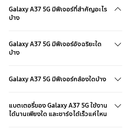
Galaxy A37 5G มีฟีเจอร์ที่สำคัญอะไร
บ้าง
Galaxy A37 5G ทำให้วันของคุณง่ายขึ้นได้ด้วยฟีเจอร์ 
Galaxy AI อัจฉริยะ เช่น Object Eraser, Edit 
Galaxy A37 5G มีฟีเจอร์อัจฉริยะใด
suggestion และฟีเจอร์อื่น ๆ อีกมากมาย กล้องที่ลงตัว
บ้าง
จะช่วยให้คุณบันทึกช่วงเวลาในชีวิตประจำวันที่ควรค่า
ต่อการแชร์ได้ด้วยกล้องหน้า 12 MP ที่รองรับ Super 
HDR เพื่อให้ได้วิดีโอที่ดูสดใสและมีชีวิตชีวา รวมไปถึง
ระบบกล้องหลังที่มาพร้อมกับ Nightography ที่ดีกว่า
Galaxy A37 5G มีฟีเจอร์กล้องใดบ้าง
เดิมและช่วยเสริมภาพพอตเทรตแต่ละช็อตให้ดูดีได้ 
Galaxy A37 5G มีความทนทานด้วยมาตรฐานการ
ป้องกันระดับ IP68 ไฟล์กับข้อมูลอ่อนไหวของคุณจะ
ปลอดภัยอยู่เสมอได้ด้วย Samsung Knox Vault ที่ได้รับ
แบตเตอรี่ของ Galaxy A37 5G ใช้งาน
การรับรอง EAL5+ พร้อมกับการอัปเกรด OS 6 ครั้งและ
ได้นานเพียงใด และชาร์จได้เร็วแค่ไหน