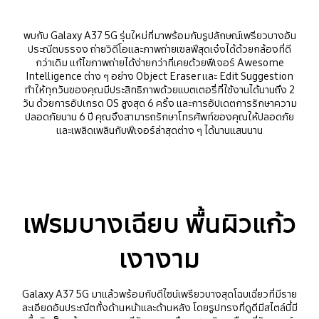
พบกับ Galaxy A37 5G รุ่นใหม่ที่มาพร้อมกับรูปลักษณ์เพรียวบางอัน
ประณีตบรรจง ถ่ายวิดีโอและภาพถ่ายเซลฟีสุดเจ๋งได้ด้วยกล้องที่ดี
กว่าเดิม แก้ไขภาพถ่ายได้ง่ายกว่าที่เคยด้วยฟีเจอร์ Awesome
Intelligence ต่าง ๆ อย่าง Object Eraser และ Edit Suggestion
ทำให้ทุกวันของคุณมีประสิทธิภาพด้วยแบตเตอรี่ที่ใช้งานได้นานถึง 2
วัน ด้วยการอัปเกรด OS สูงสุด 6 ครั้ง และการอัปเดตการรักษาความ
ปลอดภัยนาน 6 ปี คุณจึงสามารถรักษาโทรศัพท์ของคุณให้ปลอดภัย
และเพลิดเพลินกับฟีเจอร์ล่าสุดต่าง ๆ ได้นานแสนนาน
เฟรมบางเฉียบ พื้นผิวแก้ว
เงางาม
Galaxy A37 5G มาแล้วพร้อมกับดีไซน์เพรียวบางสุดโฉบเฉี่ยวที่มีราย
ละเอียดอันประณีตทั้งด้านหน้าและด้านหลัง โดยรูปทรงที่ดูดีมีสไตล์นี้มี