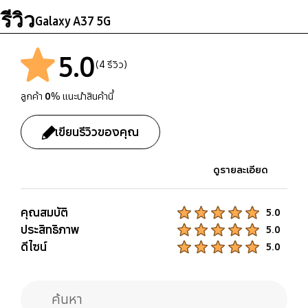
Galaxy Buds FE, Galaxy
รีวิว
Galaxy A37 5G
Fit3, Galaxy Fit2, Galaxy
Watch FE, Galaxy
Watch Ultra, Galaxy
5.0
(4 รีวิว)
Watch8, Galaxy
Watch7, Galaxy
ลูกค้า
0
% แนะนำสินค้านี้
Watch6, Galaxy
Watch5, Galaxy
เขียนรีวิวของคุณ
Watch4, Galaxy
Watch3, Galaxy Watch,
Galaxy Watch Active2,
ดูรายละเอียด
Galaxy Watch Active
คุณสมบัติ
Product Ratings :
5.0
Bluetooth® Hearing
SmartThings Support
ประสิทธิภาพ
Product Ratings :
5.0
Aid Support
ดีไซน์
Yes
Product Ratings :
5.0
Android Audio
Streaming for Hearing
Aid(ASHA)