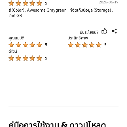
2026-06-19
5
สี (Color) : Awesome Graygreen
| ที่จัดเก็บข้อมูล (Storage) :
256 GB
มีประโยชน์?
thumb
share
คุณสมบัติ
ประสิทธิภาพ
up
Product Ratings :
Product Ratings :
5
5
ดีไซน์
Product Ratings :
5
bazaarvoice Certification Label
คู่มือการใช้งาน & ดาวน์โหลด