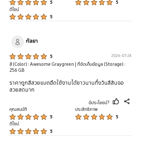
5
5
ดีไซน์
Product Ratings :
5
กัลยา
Product Ratings :
2026-07-24
5
สี (Color) : Awesome Graygreen
| ที่จัดเก็บข้อมูล (Storage) :
256 GB
ราคาถูกสีสวยแบตอึดใช้งานได้ยาวนานทั้งวันสีสันจอ
สวยสดมาก
มีประโยชน์?
thumb
share
คุณสมบัติ
ประสิทธิภาพ
up
Product Ratings :
Product Ratings :
5
5
ดีไซน์
Product Ratings :
5