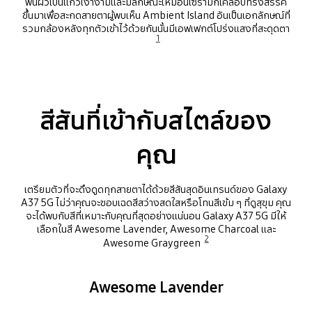
พื้นผิวเป็นแก้วเงางามและมีลักษณะเหมือนเซรามิกเคลือบที่รังสรรค์
ขึ้นมาเพื่อสะกดสายตาผู้พบเห็น Ambient Island อันเป็นเอกลักษณ์ที่
รวมกล้องหลังทุกตัวเข้าไว้ด้วยกันนั้นมีเอฟเฟกต์โปร่งแสงที่สะดุดตา
1
Playing video
สีสันที่เข้ากับสไตล์ของ
คุณ
เตรียมตัวที่จะดึงดูดทุกสายตาได้ด้วยสีสันสุดอินเทรนด์ของ Galaxy
A37 5G ไม่ว่าคุณจะชอบเฉดสีสว่างสดใสหรือโทนสีเข้ม ๆ ที่ดูสุขุม คุณ
จะได้พบกับสีที่เหมาะกับคุณที่สุดอย่างแน่นอน Galaxy A37 5G มีให้
เลือกในสี Awesome Lavender, Awesome Charcoal และ
2
Awesome Graygreen
Awesome Lavender