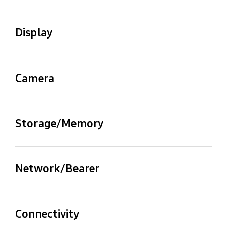
CPU Speed
CPU Type
2.75GHz, 2GHz
Octa-Core
Display
Size (Main_Display)
Resolution (Main
Display)
170.1mm (6.7" full
Camera
rectangle) / 165.5mm
1080 x 2340 (FHD+)
(6.5" rounded corners)
Rear Camera -
Rear Camera - F
Resolution (Multiple)
Number (Multiple)
Storage/Memory
Technology (Main
Color Depth (Main
50.0 MP + 8.0 MP + 5.0
F1.8 , F2.2 , F2.4
Display)
Display)
MP
Memory_(GB)
Storage (GB)
Super AMOLED
16M
8
256
Network/Bearer
Rear Camera - Auto
Rear Camera - OIS
Focus
Max Refresh Rate
มี
Number of SIM
SIM size
Available Storage (GB)
(Main Display)
มี
Dual-SIM
Nano-SIM (4FF),
228.0
Connectivity
120 Hz
Embedded-SIM