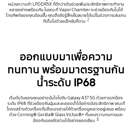
หน่วยความจำ LPDDR5X ที่ดีกว่าเดิมช่วยเพิ่มประสิทธิภาพการทำงาน
หลายอย่างพร้อมกัน ในขณะที่ Vapor Chamber จะช่วยป้องกันไม่ให้
โทรศัพท์ของคุณร้อนขึ้น คุณจึงยังรู้สึกเย็นสบายได้แม้ในช่วงการเล่นเกม
7
ที่เต็มไปด้วยแอ็กชันก็ตาม
ออกแบบมาเพื่อความ
ทนทาน พร้อมมาตรฐานกัน
น้ำระดับ IP68
เริ่มต้นวันของคุณอย่างมั่นใจไปกับ Galaxy A37 5G ด้วยการปกป้อง
ระดับ IP68 ที่ช่วยป้องกันฝุ่นและละอองน้ำได้อย่างมีประสิทธิภาพ ขณะที่
โครงสร้างตัวเครื่องที่แข็งแรงช่วยให้ตัวเครื่องดูสะอาดอยู่เสมอ พร้อม
ด้วย Corning® Gorilla® Glass Victus®+ ที่มอบความทนทานและ
8
ป้องกันรอยขีดข่วนได้อย่างยอดเยี่ยม