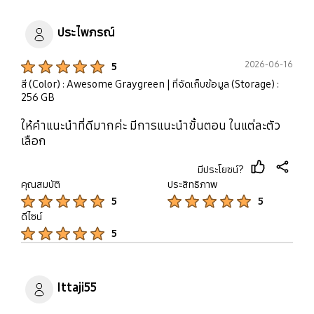
ประไพภรณ์
Product Ratings :
2026-06-16
5
สี (Color) : Awesome Graygreen
| ที่จัดเก็บข้อมูล (Storage) :
256 GB
ให้คำแนะนำที่ดีมากค่ะ มีการแนะนำขั้นตอน ในแต่ละตัว
เลือก
มีประโยชน์?
thumb
share
คุณสมบัติ
ประสิทธิภาพ
up
Product Ratings :
Product Ratings :
5
5
ดีไซน์
Product Ratings :
5
Ittaji55
Product Ratings :