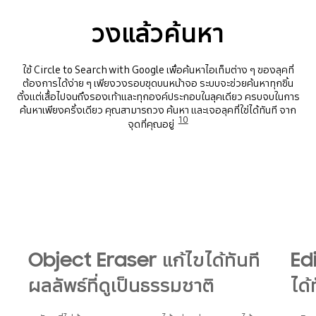
วงแล้วค้นหา
ใช้ Circle to Search with Google เพื่อค้นหาไอเท็มต่าง ๆ ของลุคที่
ต้องการได้
ง่าย ๆ
เพียงวงรอบชุดบนหน้าจอ ระบบจะช่วยค้นหาทุกชิ้น
ตั้งแต่เสื้อไปจนถึงรองเท้าและทุกองค์ประกอบในลุคเดียว ครบจบในการ
ค้นหาเพียงครั้งเดียว คุณสามารถวง ค้นหา และเจอลุคที่ใช่ได้ทันที จาก
10
จุดที่คุณอยู่
Object Eraser แก้ไขได้ทันที
Ed
ผลลัพธ์ที่ดูเป็นธรรมชาติ
ได้