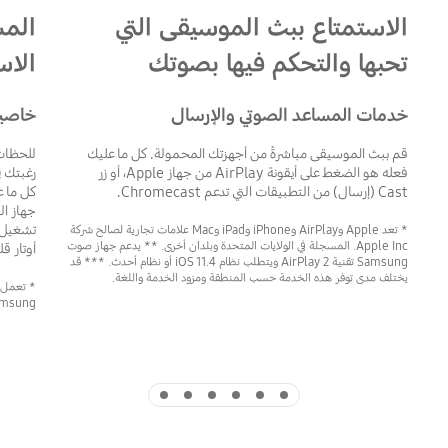
الاستمتاع ببث الموسيقى التي
المس
تحبها والتحكم فيها بصوتك
الاس
خدمات المساعد الصوتي والإرسال
خاصية Sound
قم ببث الموسيقى مباشرةً من أجهزتك المحمولة. كل ما عليك
للحظات 
فعله هو الضغط على أيقونة AirPlay من جهاز Apple، أو زر
رغبتك ف
Cast (إرسال) من التطبيقات التي تدعم Chromecast.
كل ما 
جهاز ال
تشغيل ا
* تعد Apple وAirPlay وiPhone وiPad وMac علامات تجارية لصالح شركة
Apple Inc. المسجلة في الولايات المتحدة وبلدان أخرى. ** يدعم جهاز صوت
أوتار ق
Samsung تقنية AirPlay 2 ويتطلب نظام iOS 11.4 أو نظام أحدث. *** قد
يختلف مدى توفر هذه الخدمة حسب المنطقة ومزود الخدمة واللغة.
Samsung التي تعمل بنظام تشغيل Android 8.1 و
Indicator 6
Indicator 5
Indicator 4
Indicator 3
Indicator 2
Indicator 1