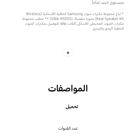
بمستوى جديد تماماً.
* تُباع مجموعة مكبرات صوت Samsung الخلفية اللاسلكية (Wireless
Rear Speaker Kit) بصورة منفصلة. (SWA-9500S) ** تتطلب مجموعة
مكبرات الصوت المحيطي اللاسلكي كابلات طاقة للتوصيل بمكبرات الصوت
الخلفية اليمنى واليسرى.
Indicator 1
المواصفات
تحميل
عدد القنوات