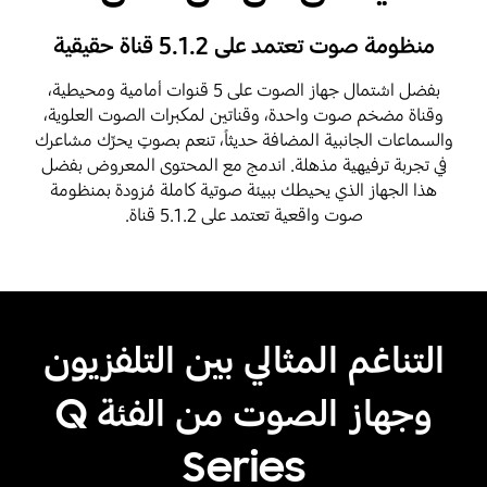
منظومة صوت تعتمد على 5.1.2 قناة حقيقية
بفضل اشتمال جهاز الصوت على 5 قنوات أمامية ومحيطية،
وقناة مضخم صوت واحدة، وقناتين لمكبرات الصوت العلوية،
والسماعات الجانبية المضافة حديثاً، تنعم بصوتٍ يحرِّك مشاعرك
في تجربة ترفيهية مذهلة. اندمج مع المحتوى المعروض بفضل
هذا الجهاز الذي يحيطك ببيئة صوتية كاملة مُزودة بمنظومة
صوت واقعية تعتمد على 5.1.2 قناة.
Playing video
التناغم المثالي بين التلفزيون
وجهاز الصوت من الفئة Q
Series