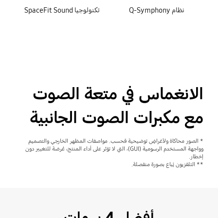
نظام Q-Symphony
تكنولوجيا SpaceFit Sound
الانغماس في متعة الصوت
مع مكبرات الصوت الجانبية
* الصور محاكاة ولأغراضٍ توضيحية فحسب. مواصفات المظهر الخارجي والتصميم
وواجهة المستخدم الرسومية (GUI)، التي لا تؤثر على أداء المنتج، عُرضة للتغيير دون
إخطار.
** التلفزيون يُباع بصورة منفصلة.
أفضل 4 سمات