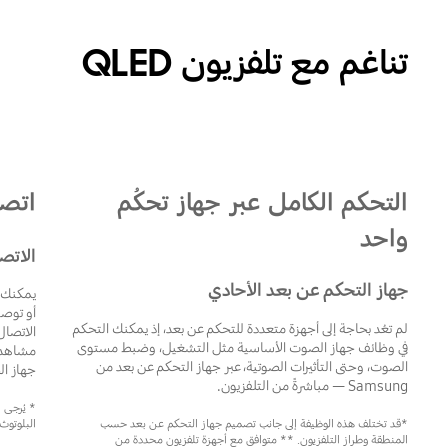
تناغم مع تلفزيون QLED
A user controls both soundbar and TV functions with Samsung TV remote.
التحكم الكامل عبر جهاز تحكُم
اتص
واحد
الاتصا
جهاز التحكم عن بعد الأحادي
يمكنك م
لم تعُد بحاجة إلى أجهزة متعددة للتحكم عن بعد، إذ يمكنك التحكم
الاتصا
في وظائف جهاز الصوت الأساسية مثل التشغيل، وضبط مستوى
مشاهدتك
الصوت، وحتى التأثيرات الصوتية، عبر جهاز التحكم عن بعد من
جهاز ا
Samsung — مباشرةً من التلفزيون.
*قد تختلف هذه الوظيفة إلى جانب تصميم جهاز التحكم عن بعد حسب
البلوتوث
المنطقة وطراز التلفزيون. ** متوافق مع أجهزة تلفزيون محددة من