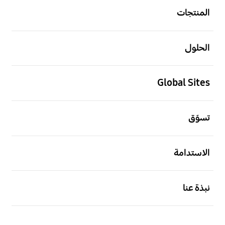
المنتجات
افتح
الحلول
افتح
Global Sites
افتح
تسوّق
افتح
الاستدامة
افتح
نبذة عنا