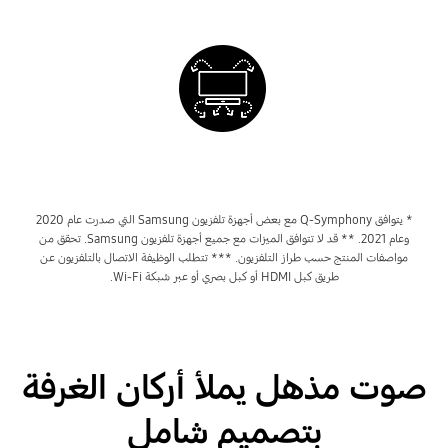
* يتوافق Q-Symphony مع بعض أجهزة تلفزيون Samsung التي صدرت عام 2020
وعام 2021.
** قد لا تتوافق الميزات مع جميع أجهزة تلفزيون Samsung. تحقق من
مواصفات المنتج حسب طراز التلفزيون.
*** تتطلب الوظيفة الاتصال بالتلفزيون عن
طريق كبل HDMI أو كبل بصري أو عبر شبكة Wi-Fi.
صوت مذهل يملأ أركان الغرفة
بتصميم شامل