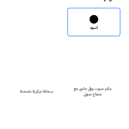
أسود
key features
مكبر صوت بوقي جانبي مع
سماعة مركزية مضمنة
شعاع صوتي