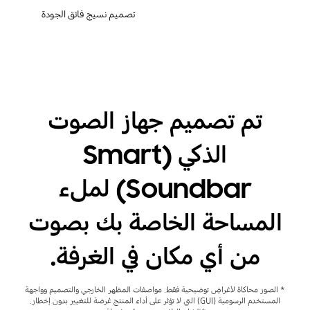
تصميم نسيج فائق الجودة
تم تصميم جهاز الصوت
الذكي (Smart
Soundbar) لملء
المساحة الخاصة بك بصوت
من أي مكان في الغرفة.
* الصور محاكاة لأغراضٍ توضيحية فقط. مواصفات المظهر الخارجي والتصميم وواجهة
المستخدم الرسومية (GUI) التي لا تؤثر على أداء المنتج عُرضة للتغيير بدون إخطار.