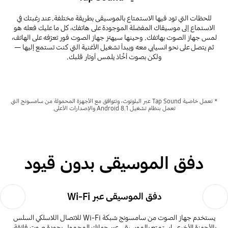
للحظات التي تود فيها الاستمتاع بالموسيقى بطريقة مختلفة. عند رغبتك في
الاستماع إلى موسيقاك المفضلة الموجودة على هاتفك، كل ما عليك فعله هو
لمس جهاز الصوت بهاتفك. وحينها سيهتز جهاز الصوت فور تعرّفه على الهاتف،
ثم يتصل على نحو انسيابي معه ويبدأ تشغيل الأغنية التي كنت تستمع إليها —
ولكن بصوت أخَّاذ يلمس أوتار قلبك.
* تعمل خاصية Tap Sound عبر البلوتوث، وتتوافق مع الأجهزة المحمولة من سامسونج التي
تعمل بنظام تشغيل Android 8.1 والإصدارات الأعلى.
دفق الموسيقى بدون قيود
Next
Previous
دفق الموسيقى عبر Wi-Fi
يستخدم جهاز الصوت من سامسونج شبكة Wi-Fi للاتصال اللاسلكي السلس
بالأجهزة الأخرى. استمتع بالموسيقى عبر جهازك المحمول بجودة صوت فائقة،