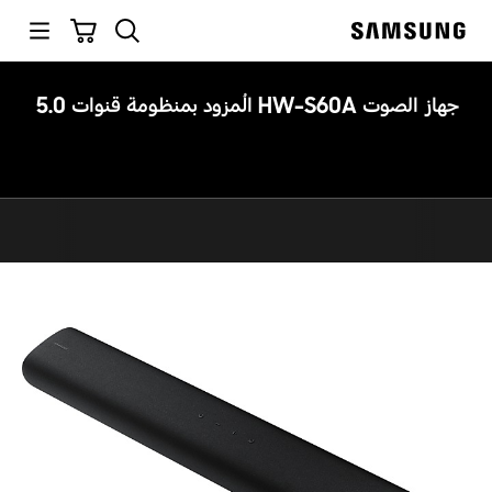
p
بحث
سلة التسوق
o
Samsung
t
جهاز الصوت HW-S60A المُزود بمنظومة قنوات 5.0