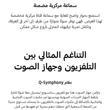
سماعة مركزية مضمنة
استمتع بحوار واضح للغاية مع سماعة قناة مركزية مُخصّصة
لهذا الغرض. فهي توفر صوتًا متوازنًا من طرفٍ إلى آخر في الغرفة،
وتكمِّل تجربة ترفيهك المنزلي بأروع شكلٍ ممكن.
التناغم المثالي بين
التلفزيون وجهاز الصوت
نظام Q-Symphony
يتزامن جهاز الصوت هذا مع تلفزيون سامسونج ليصدران معًا صوتًا غامرًا.
يلتقط الجهاز الترددات الصوتية ويحسّنها عبر مكبرات الصوت الأمامية
والجانبية بالإضافة إلى مكبرات الصوت بالتلفزيون، ما يمنحك مستوىً جديدًا
من المتعة السمعية التي تجعلك تنعم بتجربة لم تعهدها من قبل.