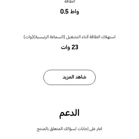
الطاقة
واط ‎0.5‎
‎23 وات‎
شاهد المزيد
الدعم
اعثر على إجابات لسؤالك المتعلق بالمنتج