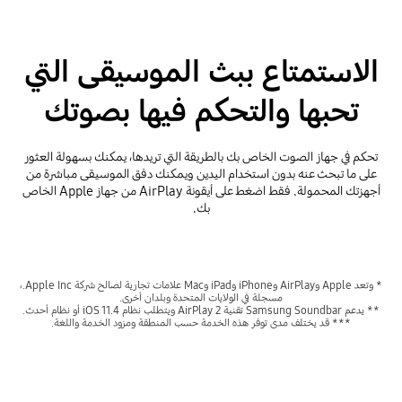
الاستمتاع ببث الموسيقى التي
تحبها والتحكم فيها بصوتك
تحكم في جهاز الصوت الخاص بك بالطريقة التي تريدها، يمكنك بسهولة العثور
على ما تبحث عنه بدون استخدام اليدين ويمكنك دفق الموسيقى مباشرة من
أجهزتك المحمولة. فقط اضغط على أيقونة AirPlay من جهاز Apple الخاص
بك.
* وتعد Apple وAirPlay وiPhone وiPad وMac علامات تجارية لصالح شركة Apple Inc.،
مسجلة في الولايات المتحدة وبلدان أخرى.
** يدعم Samsung Soundbar تقنية AirPlay 2 ويتطلب نظام iOS 11.4 أو نظام أحدث.
*** قد يختلف مدى توفر هذه الخدمة حسب المنطقة ومزود الخدمة واللغة.