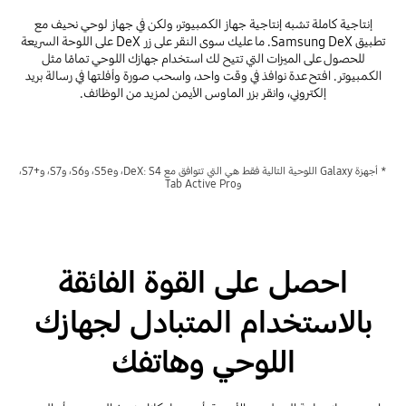
إنتاجية كاملة تشبه إنتاجية جهاز الكمبيوتر، ولكن في جهاز لوحي نحيف مع
تطبيق Samsung DeX. ما عليك سوى النقر على زر DeX على اللوحة السريعة
للحصول على الميزات التي تتيح لك استخدام جهازك اللوحي تمامًا مثل
الكمبيوتر. افتح عدة نوافذ في وقت واحد، واسحب صورة وأفلتها في رسالة بريد
إلكتروني، وانقر بزر الماوس الأيمن لمزيد من الوظائف.
* أجهزة Galaxy اللوحية التالية فقط هي التي تتوافق مع DeX: S4، وS5e، وS6، وS7، و+S7،
وTab Active Pro
احصل على القوة الفائقة
بالاستخدام المتبادل لجهازك
اللوحي وهاتفك