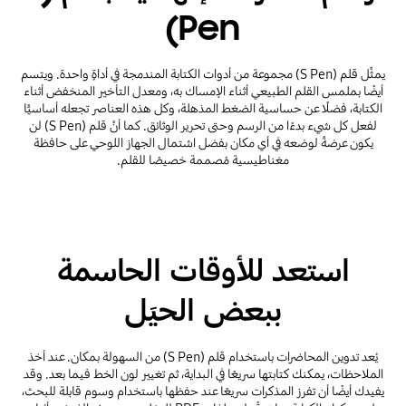
Pen)
يمثِّل قلم (S Pen) مجموعة من أدوات الكتابة المندمجة في أداةٍ واحدة. ويتسم
أيضًا بملمس القلم الطبيعي أثناء الإمساك به، ومعدل التأخير المنخفض أثناء
الكتابة، فضلًا عن حساسية الضغط المذهلة، وكل هذه العناصر تجعله أساسيًّا
لفعل كل شيء بدءًا من الرسم وحتى تحرير الوثائق. كما أنَّ قلم (S Pen) لن
يكون عرضةً لوضعه في أي مكان بفضل اشتمال الجهاز اللوحي على حافظة
مغناطيسية مُصممة خصيصًا للقلم.
استعد للأوقات الحاسمة
ببعض الحيَل
يُعد تدوين المحاضرات باستخدام قلم (S Pen) من السهولة بمكان. عند أخذ
الملاحظات، يمكنك كتابتها سريعًا في البداية، ثم تغيير لون الخط فيما بعد. وقد
يفيدك أيضًا أن تفرز المذكرات سريعًا عند حفظها باستخدام وسوم قابلة للبحث،