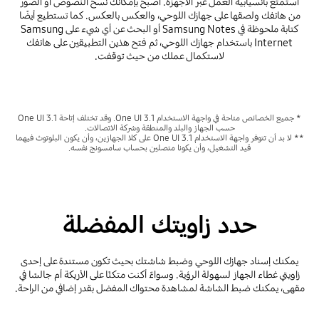
استمتع بانسيابية العمل عبر الأجهزة. أصبح بإمكانك نسخ النصوص أو الصور
من هاتفك ولصقها على جهازك اللوحي، والعكس بالعكس. كما تستطيع أيضًا
كتابة ملحوظة في Samsung Notes أو البحث عن أي شيء على Samsung
Internet باستخدام جهازك اللوحي، ثم فتح هذين التطبيقين على هاتفك
لاستكمال عملك من حيث توقفت.
* جميع الخصائص متاحة في واجهة الاستخدام One UI 3.1. وقد تختلف إتاحة One UI 3.1
حسب الجهاز والبلد والمنطقة وشركة الاتصالات.
** لا بد أن تتوفر واجهة الاستخدام One UI 3.1 على كلا الجهازين، وأن يكون البلوتوث فيهما
قيد التشغيل، وأن يكونا متصلين بحساب سامسونج نفسه.
حدد زاويتك المفضلة
يمكنك إسناد جهازك اللوحي وضبط شاشتك بحيث تكون مستندة على إحدى
زاويتي غطاء الجهاز لسهولة الرؤية. وسواءٌ أكنت متكئًا على الأريكة أم جالسًا في
مقهى، يمكنك ضبط الشاشة لمشاهدة محتواك المفضل بقدر إضافي من الراحة.