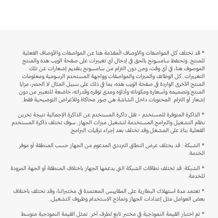
* قد تختلف كل المواصفات والأوصاف المُقدّمة هنا عن المواصفات والأوصاف الفعلية
للمنتج. وتحتفظ سامسونج بالحق في إدخال أي تغييرات على صفحة الويب هذه والمنتج
الموصوف هنا، في أي وقت، ومن دون التزام من سامسونج بتقديم إشعارات عن تلك
التغييرات. كل الوظائف والميزات والمواصفات وواجهة المستخدم الرسومية ومعلومات
المنتج الأخرى الواردة في صفحة الويب هذه، بما في ذلك على سبيل المثال لا الحصر، مزايا
المنتج وتصميمه وأسعاره ومكوناته وأداؤه ومدى توفره وقدراته، خاضعة للتغيير من دون
إشعار أو التزام. المحتويات داخل الشاشة هي صور محاكاة وللأغراض التوضيحية فقط.
* الذاكرة المتوفرة للمستخدم - تقل ذاكرة المستخدم عن الذاكرة الإجمالية نتيجة تخزين
نظام التشغيل والبرامج المستخدمة لتشغيل ميزات الجهاز. سوف تختلف ذاكرة المستخدم
الفعلية بناءً على المشغل وقد تختلف بعد إجراء ترقيات البرامج.
* الشبكة : قد يختلف عرض النطاق الترددي المدعوم من الجهاز حسب المنطقة أو موفر
الخدمة.
* الشبكة: قد تختلف نطاقات الشبكة التي يدعمها الجهاز باختلاف المنطقة أو الجهة المزودة
للخدمة.
* تعتمد مدة استهلاك البطارية على المقاييس المعتمدة في مختبراتنا، وقد تختلف باختلاف
بعض العوامل مثل إعدادات الجهاز ونماذج الاستخدام وظروف التشغيل.
* تم اختبار القيمة النموذجية في مختبر تابع لطرف آخر. تمثل القيمة النموذجية متوسط