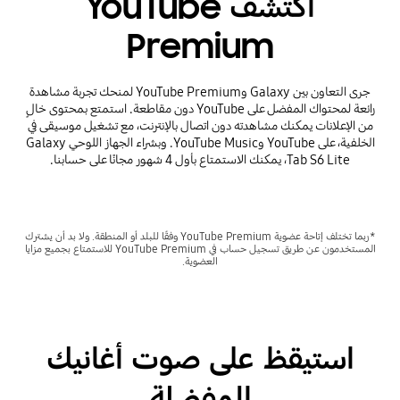
اكتشف YouTube
Premium
جرى التعاون بين Galaxy وYouTube Premium لمنحك تجربة مشاهدة
رائعة لمحتواك المفضل على YouTube دون مقاطعة. استمتع بمحتوى خالٍ
من الإعلانات يمكنك مشاهدته دون اتصال بالإنترنت، مع تشغيل موسيقى في
الخلفية، على YouTube وYouTube Music. وبشراء الجهاز اللوحي Galaxy
Tab S6 Lite، يمكنك الاستمتاع بأول 4 شهور مجانًا على حسابنا.
*ربما تختلف إتاحة عضوية YouTube Premium وفقًا للبلد أو المنطقة. ولا بد أن يشترك
المستخدمون عن طريق تسجيل حساب في YouTube Premium للاستمتاع بجميع مزايا
العضوية.
استيقظ على صوت أغانيك
المفضلة