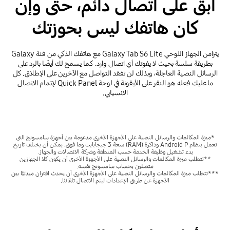
ابق على اتصال دائم، حتى وإن
كان هاتفك ليس بحوزتك
يتزامن الجهاز اللوحي Galaxy Tab S6 Lite مع هاتفك الذكي من فئة Galaxy
بطريقة سلسة بحيث لا يفوتك أي اتصال وارد. كما يسمح لك أيضًا بالرد على
الرسائل النصية العاجلة، وبذلك لن تفقد التواصل مع الآخرين على الإطلاق. كل
ما عليك فعله هو النقر على الأيقونة في لوحة Quick Panel لإتمام الاتصال
الانسيابي.
*ميزة المكالمات والرسائل النصية على الأجهزة الأخرى مدعومة بين أجهزة سامسونج التي
تعمل بنظام Android P وذاكرة (RAM) سعة 3 جيجابايت وما فوق. يمكن أن يختلف تاريخ
بدء تشغيل وظيفة الخدمة حسب المنطقة وشركة الاتصالات والجهاز.
**تتطلب ميزة المكالمات والرسائل النصية على الأجهزة الأخرى أن يكون كلا الجهازين
متصلين بحساب سامسونج نفسه.
***تتطلب ميزة المكالمات والرسائل النصية على الأجهزة الأخرى أن يحدث اقتران مبدئيًّا بين
الأجهزة عن طريق الإعدادات ليتم الاتصال تلقائيًّا.