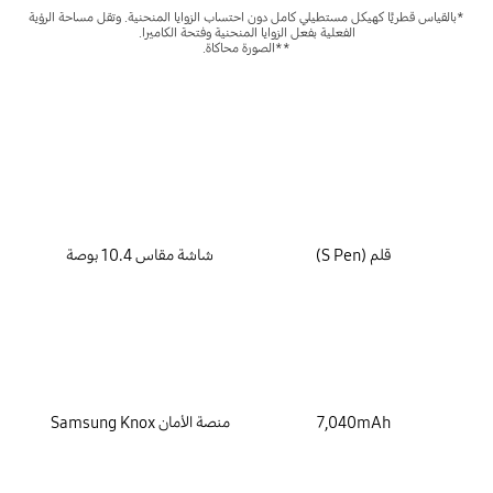
*بالقياس قطريًّا كهيكل مستطيلي كامل دون احتساب الزوايا المنحنية. وتقل مساحة الرؤية
الفعلية بفعل الزوايا المنحنية وفتحة الكاميرا.
**الصورة محاكاة.
key features
قلم (S Pen)
شاشة مقاس 10.4 بوصة
7,040mAh
منصة الأمان Samsung Knox