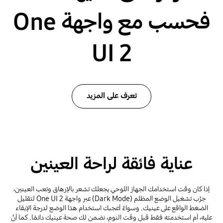
فحسب مع واجهة One
UI 2
تعرف على المزيد
عناية فائقة لراحة العينين
إذا كان وقت استخدامك الجهاز اللوحي يجعلك تشعر بالإرهاق وتعب العينين،
جرِّب تشغيل الوضع المظلم (Dark Mode) عبر واجهة One UI 2 لتقليل
الضغط الواقع على عينيك. وسواءٌ أعجبك استخدام هذا الوضع لدرجة الإبقاء
عليه، أم استخدمته فقط قبل وقت النوم، نضمن لك صحة عينيك دائمًا. كما أنَّ