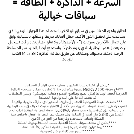
السرعة + الذاكرة + الطاقة =
سباقات خيالية
انطلق واهزم المنافسين في سباقٍ تلو الآخر باستخدام هذا الجهاز اللوحي الذي
يساعدك على تحقيق الفوز الأكيد. حمِّل ألعابك سريعًا وشغِّلها بانسيابية وابق
على اتصال بالآخرين بسرعات Wi-Fi مذهلة. ولا تقلق بشأن نفاد وقت تسجيل
البث بفضل عمر البطارية الذي يدوم طويلًا. واستمتع أيضًا بالمزيد من المساحة
الرحبة لحفظ محتواك وملفاتك عن طريق بطاقة الذاكرة MicroSD القابلة
للزيادة.
*يمكن أن تختلف سعة التخزين الفعلية حسب البلد أو المنطقة.
**تُباع بطاقة ذاكرة MicroSD بصورة منفصلة. حتى 1 تيرابايت. يمكن استخدام الذاكرة
الخارجية لحفظ الوسائط (مثل الصور ومقاطع الفيديو وملفات الموسيقى)، وليس التطبيقات.
قد تعتمد الإتاحة على البلد والجهة المصنعة.
***خضعت القيمة النموذجية للاختبار في ظروف المختبر لدى أطراف خارجية. والقيمة
النموذجية هي متوسط القيمة التقديرية مع الأخذ في الاعتبار حدوث انحراف في سعة البطارية
عن العينات التي تم فحصها حسب معيار IEC 61960. سعة البطارية المقدَّرة (ذات الحد
الأدنى) هي 6,840 ملي أمبير في الساعة. وقد يختلف عمر البطارية الفعلي باختلاف بيئة
الشبكة وأنماط الاستخدام وغيرهما من العوامل الأخرى.
****يمكن أن تختلف سرعة الشبكة الفعلية حسب المسافة وجودة الشبكة.
*****ربما تتباين الإتاحة وتاريخ إصدار اللعبة المذكور وفقًا للمنطقة.
******الصور محاكاة لأغراض توضيحية.