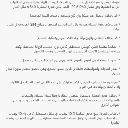
القيمة التقديرية مع الأخذ في الاعتبار مدى انحراف قدرة البطارية مقارنة بنماذج البطاريات
التي تم اختبارها وفق معيار IEC 61960. الحد الأدنى لقدرة البطارية 6,840 مللي أمبير.
* قد يختلف الاتصال عبر شبكة واي فاي وسرعته باختلاف البيئة المحيطة.
* قد تنخفض قوة الشبكة وسرعة نقل البيانات عند استعمال شرائح SIM المزدوجة في نفس
الوقت.
* قد يختلف المقاس والوزن وفقًا لإعدادات الجهاز وعملية التصنيع.
* الشاشة مقاسة قطريًا كهيكل مستطيلي كامل دون احتساب الزوايا المنحنية. وتُعد
مساحة المشاهدة الفعلية أقل بسبب الزوايا المنحنية وفتحة الكاميرا.
* الصور الموضحة هي لغرض العرض فقط، ويتم بيع الملحقات بشكل منفصل.
* تعتبر الميزات والمواصفات دقيقة في تاريخ إطلاق المنتج، وهي تخضع للتغيير بدون إخطار
مسبق.
* سرعة وحدة المعالجة المركزية CPU – ترتكز على الحد الأقصى لعدد الذبذات في الثانية،
وأداء المعالج وكفاءته على التوالي.
* تختلف الفترة الفعلية لاستمرار تشغيل البطارية وفقًا لبيئة الشبكة، والسمات،
والتطبيقات المستخدمة، وتكرار المكالمات والرسائل، وعدد مرات الشحن، والعديد من
العوامل الأخرى.
*بالقياس قطريًا، يبلغ حجم الشاشة 10.3 بوصات في شكل مستطيل كامل و10.4 بوصات
عند احتساب الزوايا المنحنية. وتقل مساحة المشاهدة الفعلية بسبب الزوايا المنحنية وفتحة
الكاميرا.