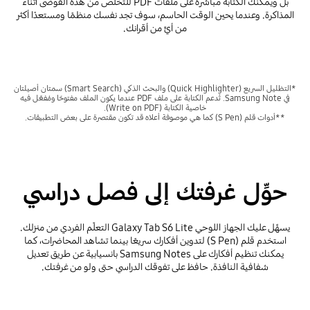
بل ويمكنك الكتابة مباشرةً على ملفات PDF للتخلص من هذه الفوضى أثناء
المذاكرة. وعندما يحين الوقت الحاسم، سوف تجد نفسك منظمًا ومستعدًا أكثر
من أيٍّ من أقرانك.
*التظليل السريع (Quick Highlighter) والبحث الذكي (Smart Search) سمتان أصيلتان
في Samsung Note. تُدعم الكتابة على ملف PDF عندما يكون الملف مفتوحًا ومُفعَّل فيه
خاصية الكتابة (Write on PDF).
**أدوات قلم (S Pen) كما هي موصوفة أعلاه قد تكون مقتصرة على بعض التطبيقات.
حوِّل غرفتك إلى فصل دراسي
يسهِّل عليك الجهاز اللوحي Galaxy Tab S6 Lite التعلّم الفردي من منزلك.
استخدم قلم (S Pen) لتدوين أفكارك سريعًا بينما تشاهد المحاضرات، كما
يمكنك تنظيم أفكارك على Samsung Notes بانسيابية عن طريق تعديل
شفافية النافذة. حافظ على تفوقك الدراسي حتى ولو من غرفتك.