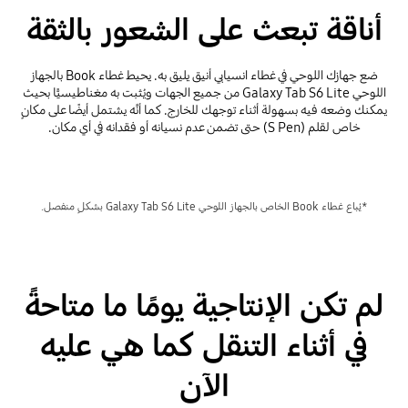
أناقة تبعث على الشعور بالثقة
ضع جهازك اللوحي في غطاء انسيابي أنيق يليق به. يحيط غطاء Book بالجهاز
اللوحي Galaxy Tab S6 Lite من جميع الجهات ويُثبت به مغناطيسيًّا بحيث
يمكنك وضعه فيه بسهولة أثناء توجهك للخارج. كما أنَّه يشتمل أيضًا على مكانٍ
خاص لقلم (S Pen) حتى تضمن عدم نسيانه أو فقدانه في أي مكان.
*يُباع غطاء Book الخاص بالجهاز اللوحي Galaxy Tab S6 Lite بشكلٍ منفصل.
لم تكن الإنتاجية يومًا ما متاحةً
في أثناء التنقل كما هي عليه
الآن