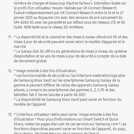
nombre de charges et beaucoup d’autres facteurs. Estimation basée sur
le profil d’un utilisateur moyen réalisée par UX Connect Research.
Évalué indépendamment par UX Connect Research entre le 16 et le 27
janvier 2025 au Royaume-Uni avec des versions de pré-lancement du
SM-A266 5G avec les paramètres par défaut sous les réseaux LTE et 5G
Sub6. NON testé sous le réseau 5G mmWave.
11.
* La disponibilité et le calendrier des mises à niveau d’Android OS et des
mises à jour de sécurité peuvent varier selon le modèle d’appareil et le
marché.
* Le Galaxy A26 5G offrira six générations de mises à niveau du système
d’exploitation et six ans de mises à jour de sécurité à compter de la date
de lancement global
12.
* Image simulée à des fins d’illustration.
* Les fonctionnalités de sécurité ou l’architecture matérielle/logicielle
de Samsung Knox Vault sur les smartphones Samsung Galaxy de la
gamme A peuvent différer de celles des appareils Samsung Galaxy
phares, y compris les smartphones des gammes S, Z, S FE et des
tablettes Tab S Series lancées à partir de 2021.
* La disponibilité de Samsung Knox Vault peut varier en fonction du
modèle de l’appareil.
13.
* L’interface utilisateur réelle peut varier. Image simulée à des fins
d’illustration.* Pour plus d’informations sur Smart Switch et Quick
Share, visitez les pages d’accueil de ces services sur Samsung.com.* Les
fonctions disponibles peuvent varier en fonction de l’appareil, du pays,
de la région, de l’opérateur ou de la version de One UI.