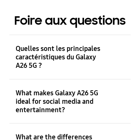
Foire aux questions
Quelles sont les principales
caractéristiques du Galaxy
A26 5G ?
Le Galaxy A26 5G présente un design fin et
plat avec un boîtier de 7,7 mm, disponible en
What makes Galaxy A26 5G
quatre couleurs éclatantes : Noir, Blanc,
ideal for social media and
Menthe et Rose pêche. Son élégante façade
entertainment?
arrière en verre met en valeur la disposition
linéaire des capteurs d’appareils photo. Son
écran FHD+ Super AMOLED de 6,7 pouces,
bordé d’un cadre fin, offre une immersion
What are the differences