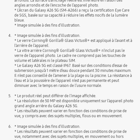
arrondis. La surface d’affichage réelle est inférieure en raison des
angles arrondis et de l’encoche de l’appareil photo.
* L’écran du Galaxy A26 5G (SM-A266) a reçu la certification Eye Care
de SGS, basée sur sa capacité à réduire les effets nocifs de la lumière
bleue.
* Image simulée à des fins d’illustration.
4.
* Image simulée à des fins d’illustration.
* Le verre Corning® Gorilla® Glass Victus®+ est appliqué à l’avant et à
l’arrière de l’appareil.
* La vitre arrière Corning® Gorilla® Glass Victus®+ n’inclut pas le
verre de l’appareil photo. Le cadre ne comprend pas les touches de
volume et latérales ni le plateau SIM.
* Le Galaxy A26 5G est classé IP67. Basé sur des conditions d’essai de
submersion jusqu’à 1 mètre d’eau douce pendant 30 minutes maximum.
Il n’est pas conseillé de l’amener à la plage ou la piscine. La résistance à
l’eau et à la poussière de l’appareil n’est pas permanente et peut
diminuer avec le temps en raison de l’usure normale.
5.
* Le produit réel peut différer de l’image affichée.
* La résolution de 50 MP est disponible uniquement sur l’appareil photo
grand angle arrière du Galaxy A26 5G.
* Les résultats peuvent varier en fonction des conditions de prise de
vue, y compris avec des sujets multiples, flous ou en mouvement.
6.
* Image simulée à des fins d’illustration.
* Les résultats peuvent varier en fonction des conditions de prise de
vue, notamment avec des sujets multiples, en mouvement ou hors