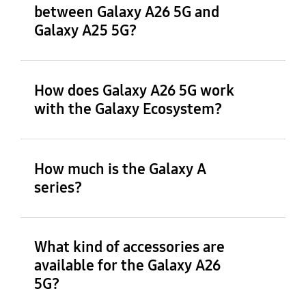
visuelle optimale. Profitez d’une durabilité
between Galaxy A26 5G and
fiable avec une certification IP67 contre l’eau
Galaxy A25 5G?
et la poussière, la sécurité Samsung Knox
Vault certifiée EAL5+, ainsi que six mises à
niveau du système d’exploitation et six ans de
mises à jour de sécurité.
How does Galaxy A26 5G work
with the Galaxy Ecosystem?
How much is the Galaxy A
series?
What kind of accessories are
available for the Galaxy A26
5G?