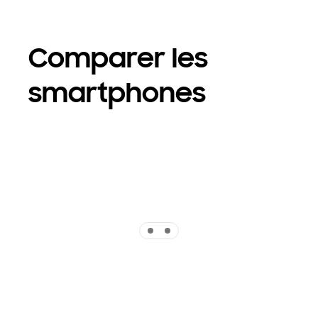
Comparer les
smartphones
Indicator 1
Indicator 2