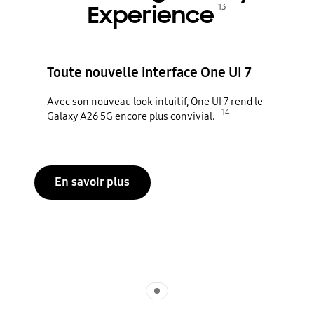
Experience
13
Toute nouvelle interface One UI 7
Avec son nouveau look intuitif, One UI 7 rend le
14
Galaxy A26 5G encore plus convivial.
En savoir plus
Indicator 1