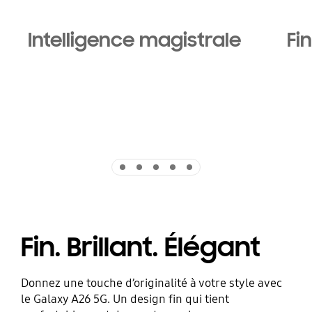
Intelligence magistrale
Fin
Indicator 1
Indicator 2
Indicator 3
Indicator 4
Indicator 5
Fin. Brillant. Élégant
Donnez une touche d’originalité à votre style avec
le Galaxy A26 5G. Un design fin qui tient