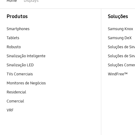
Home
Displays
Footer Navigation
Produtos
Soluções
Smartphones
Samsung Knox
Tablets
Samsung DeX
Robusto
Soluções de Sin
Sinalização Inteligente
Soluções de Sin
Sinalização LED
Soluções Comer
TVs Comerciais
WindFree™
Monitores de Negócios
Residencial
Comercial
VRF