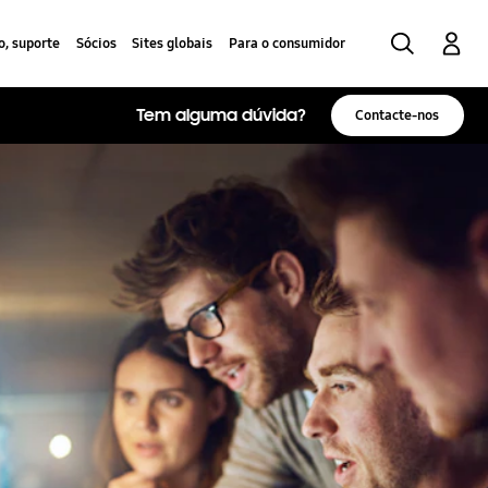
Search
Log-In
o, suporte
Sócios
Sites globais
Para o consumidor
Tem alguma dúvida?
Contacte-nos