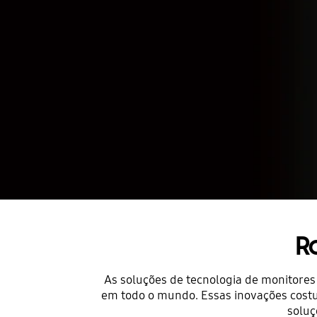
R
As soluções de tecnologia de monitores
em todo o mundo. Essas inovações costum
soluç