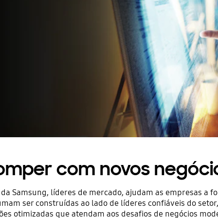
omper com novos negóci
 da Samsung, líderes de mercado, ajudam as empresas a for
am ser construídas ao lado de líderes confiáveis do setor, 
ões otimizadas que atendam aos desafios de negócios mod