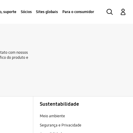
Search
Log-In
o, suporte
Sócios
Sites globais
Para o consumidor
ntato com nossos
fico do produto e
Sustentabilidade
Meio ambiente
Segurança e Privacidade