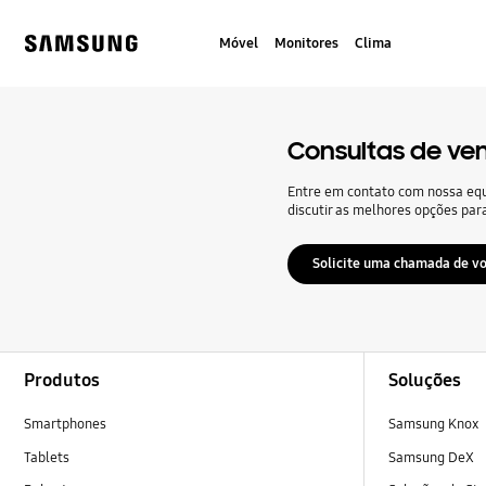
Skip
to
Móvel
Monitores
Clima
content
Samsung
Consultas de ve
Entre em contato com nossa eq
discutir as melhores opções par
Solicite uma chamada de vo
Footer Navigation
Produtos
Soluções
Smartphones
Samsung Knox
Tablets
Samsung DeX