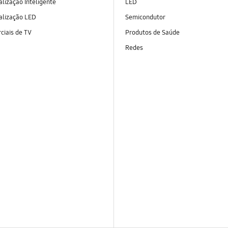
alização Inteligente
LED
alização LED
Semicondutor
ciais de TV
Produtos de Saúde
Redes