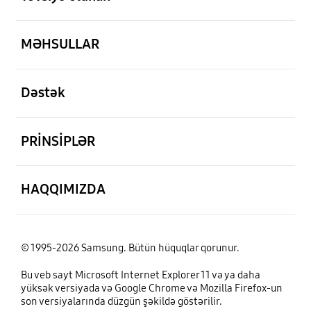
aç
MƏHSULLAR
aç
Dəstək
aç
PRİNSİPLƏR
aç
HAQQIMIZDA
© 1995-2026 Samsung. Bütün hüquqlar qorunur.
Bu veb sayt Microsoft Internet Explorer 11 və ya daha
yüksək versiyada və Google Chrome və Mozilla Firefox-un
son versiyalarında düzgün şəkildə göstərilir.