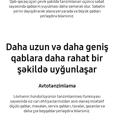
Qab-qacaq üçün çevik şəkildə tənzimlənən üçüncü səbət
sayəsində qabların yuyulması daha səmərəli olur. Səbətin
yerini dəyişdirərək əlavə yer yarada və böyük qabları
yerləşdirə bilərsiniz.
Daha uzun və daha geniş
qablara daha rahat bir
şəkildə uyğunlaşar
Avtotənzimləmə
Lövhənin hündürlüyünün tənzimlənməsi funksiyası
sayəsində siz cari ehtiyaclarınızdan asılı olaraq müxtəlif
ölçülü qablar, məsələn, servis qabları, tavalar, qazanlar və
daha çox boşqablar yerləşdirə bilərsiniz.