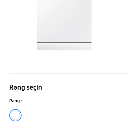
D
Rəng seçin
Rəng :
Ağ