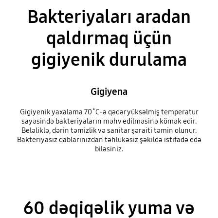
Bakteriyaları aradan
qaldırmaq üçün
gigiyenik durulama
Gigiyena
Gigiyenik yaxalama 70˚C-ə qədər yüksəlmiş temperatur
sayəsində bakteriyaların məhv edilməsinə kömək edir.
Beləliklə, dərin təmizlik və sanitar şəraiti təmin olunur.
Bakteriyasız qablarınızdan təhlükəsiz şəkildə istifadə edə
biləsiniz.
60 dəqiqəlik yuma və