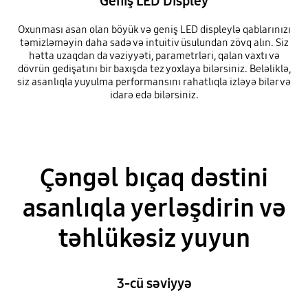
Geniş LED Displey
Oxunması asan olan böyük və geniş LED displeylə qablarınızı
təmizləməyin daha sadə və intuitiv üsulundan zövq alın. Siz
hətta uzaqdan da vəziyyəti, parametrləri, qalan vaxtı və
dövrün gedişatını bir baxışda tez yoxlaya bilərsiniz. Beləliklə,
siz asanlıqla yuyulma performansını rahatlıqla izləyə bilər və
idarə edə bilərsiniz.
Çəngəl bıçaq dəstini
asanlıqla yerləşdirin və
təhlükəsiz yuyun
3-cü səviyyə