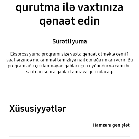
qurutma ilə vaxtınıza
qənaət edin
Sürətli yuma
Ekspress yuma proqramı sizə vaxta qənaət etməklə cəmi 1
saat ərzində mükəmməl təmizliyə nail olmağa imkan verir. Bu
proqram ağır çirklənməyən qablar üçün uyğundur və cəmi bir
saatdan sonra qablar təmiz və quru olacaq.
Xüsusiyyətlər
Hamısını genişlət