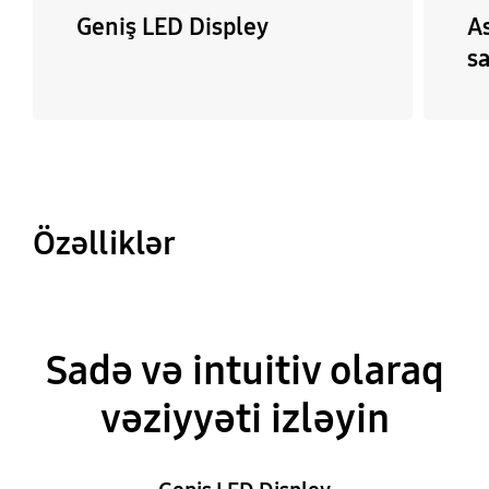
Geniş LED Displey
A
s
Özəlliklər
Sadə və intuitiv olaraq
vəziyyəti izləyin