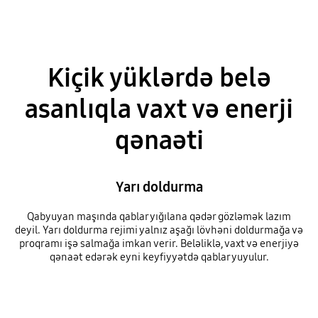
Kiçik yüklərdə belə
asanlıqla vaxt və enerji
qənaəti
Yarı doldurma
Qabyuyan maşında qablar yığılana qədər gözləmək lazım
deyil. Yarı doldurma rejimi yalnız aşağı lövhəni doldurmağa və
proqramı işə salmağa imkan verir. Beləliklə, vaxt və enerjiyə
qənaət edərək eyni keyfiyyətdə qablar yuyulur.