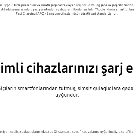
. Type-C birləşməsi olan və sürətli şarjı dəstəkləyən orijinal Samsung şəbəkə şarj cihazından is
cü istifadə ssenarisindən, şarj şəraitindən və digər amillərdən asılıdır. *Apple iPhone smartfonl
Fast Charging (AFC) - Samsung cihazları üçün sürətli şarj standartlarıdır.
imli cihazlarınızı şarj e
alçıların smartfonlarından tutmuş, simsiz qulaqlıqlara qədər
uyğundur.
yalı naqilsiz qulaqlıqların, eləcə də Qi-standartı spesifikasiyalarına uyğunluq üzrə sertifikatl