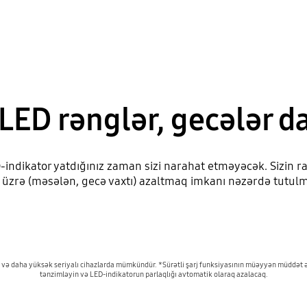
LED rənglər, gecələr d
D-indikator yatdığınız zaman sizi narahat etməyəcək. Sizin 
 üzrə (məsələn, gecə vaxtı) azaltmaq imkanı nəzərdə tutul
0 və daha yüksək seriyalı cihazlarda mümkündür. *Sürətli şarj funksiyasının müəyyən müdd
tənzimləyin və LED-indikatorun parlaqlığı avtomatik olaraq azalacaq.