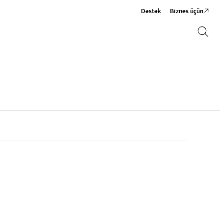
Dəstək
Biznes üçün
Axtarış
Axtarış