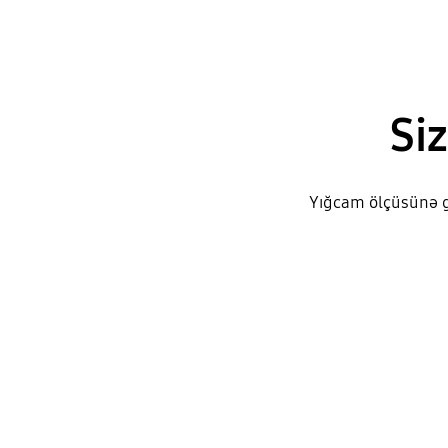
Si
Yığcam ölçüsünə gö