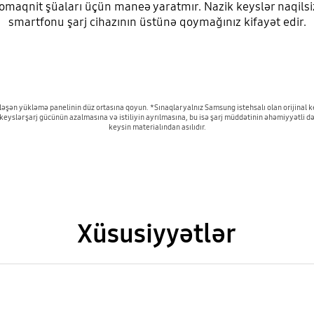
romaqnit şüaları üçün maneə yaratmır. Nazik keyslər naqilsi
smartfonu şarj cihazının üstünə qoymağınız kifayət edir.
ləşən yükləmə panelinin düz ortasına qoyun. *Sınaqlar yalnız Samsung istehsalı olan orijinal k
ın keyslər şarj gücünün azalmasına və istiliyin ayrılmasına, bu isə şarj müddətinin əhəmiyyətli
keysin materialından asılıdır.
Xüsusiyyətlər