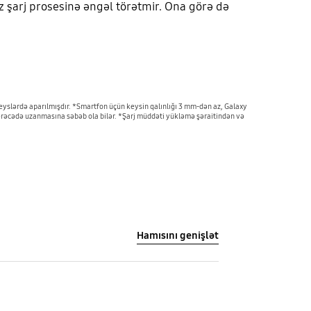
z şarj prosesinə əngəl törətmir. Ona görə də
eyslərdə aparılmışdır. *Smartfon üçün keysin qalınlığı 3 mm-dən az, Galaxy
 dərəcədə uzanmasına səbəb ola bilər. *Şarj müddəti yükləmə şəraitindən və
Hamısını genişlət