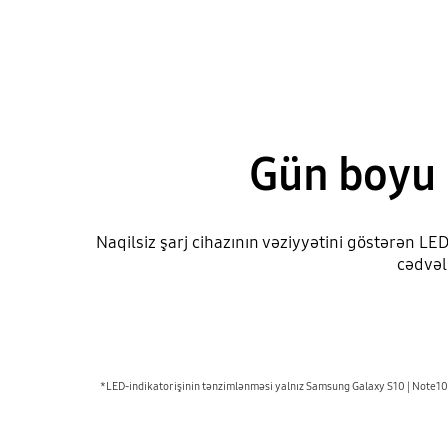
Gün boyu 
Naqilsiz şarj cihazının vəziyyətini göstərən LE
cədvəl
*LED-indikator işinin tənzimlənməsi yalnız Samsung Galaxy S10 | Note1