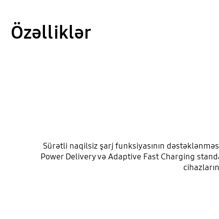
Özəlliklər
Sürətli naqilsiz şarj funksiyasının dəstəklənməs
Power Delivery və Adaptive Fast Charging standa
cihazları