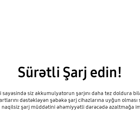
Sürətli Şarj edin!
i sayəsində siz akkumulyatorun şarjını daha tez doldura bil
rtlarını dəstəkləyən şəbəkə şarj cihazlarına uyğun olması s
n naqilsiz şarj müddətini əhəmiyyətli dərəcədə azaltmağa im