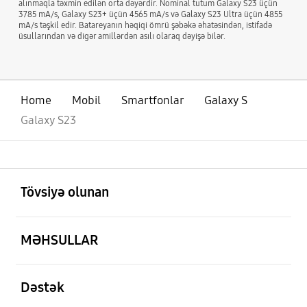
alınmaqla təxmin edilən orta dəyərdir. Nominal tutum Galaxy S23 üçün
3785 mA/s, Galaxy S23+ üçün 4565 mA/s və Galaxy S23 Ultra üçün 4855
mA/s təşkil edir. Batareyanın həqiqi ömrü şəbəkə əhatəsindən, istifadə
üsullarından və digər amillərdən asılı olaraq dəyişə bilər.
Home
Mobil
Smartfonlar
Galaxy S
Galaxy S23
aç
Footer Navigation
Tövsiyə olunan
aç
MƏHSULLAR
aç
Dəstək