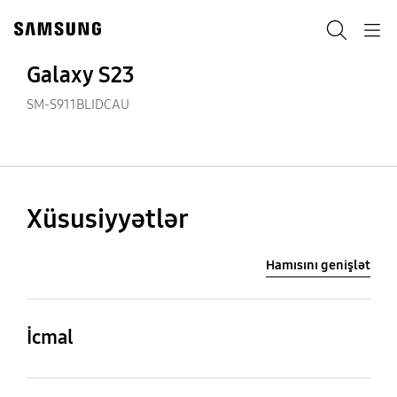
Skip
Skip
to
to
Axtarış
Navigation
content
accessibility
help
Galaxy S23
SM-S911BLIDCAU
Xüsusiyyətlər
Hamısını genişlət
İcmal
Prosessor
Çəki (q)