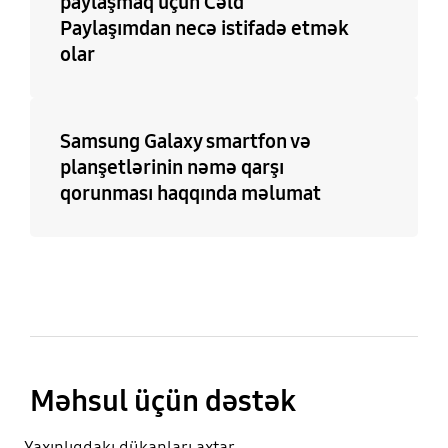
paylaşmaq üçün Cəld
Paylaşımdan necə istifadə etmək
olar
Samsung Galaxy smartfon və
planşetlərinin nəmə qarşı
qorunması haqqında məlumat
Məhsul üçün dəstək
Yaxınlıqdakı dükanları axtar.