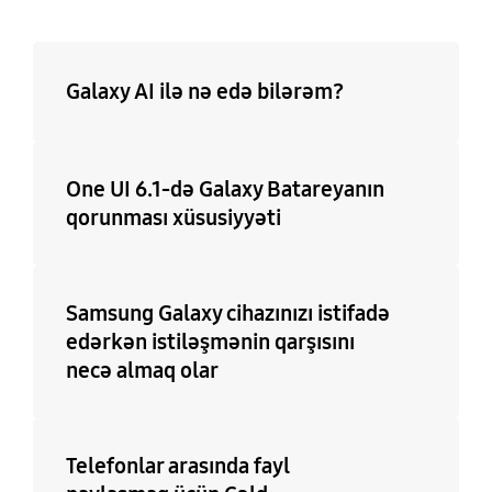
Watch3, Galaxy Watch,
N75 (1500+)
Maks. 35
Galaxy Watch Active2,
Galaxy Watch Active,
Gear Fit2 Pro, Gear Fit2,
Galaxy AI ilə nə edə bilərəm?
Gear Sport, Gear S3,
Gear S2
One UI 6.1-də Galaxy Batareyanın
Mobil TV
qorunması xüsusiyyəti
Yoxdur
Samsung Galaxy cihazınızı istifadə
edərkən istiləşmənin qarşısını
necə almaq olar
Telefonlar arasında fayl