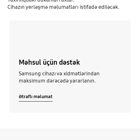
Cihazın yerləşmə məlumatları istifadə ediləcək.
Ətraflı məlumat
Məhsul üçün dəstək
Samsung cihazı və xidmətlərindən
maksimum dərəcədə yararlanın.
Ətraflı məlumat