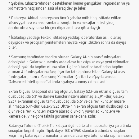
* Şəbəkə: Cihaz tərəfindən dəstəklənən kəmər genişlikləri regiondan və ya
xidmət təminatçısından asılı olaraq dəyişə bilər.
* Batareya: Aktual batareyanın ömrü şəbəkə mühitinə, istifadə edilən
xüsusiyyətlərə və proqramlara, zənglərin və mesajların tezliyinə,
doldurulma sayına və bir çox digər amillərə görə dəyişir.
* İstifadəçi yaddaşı: Faktiki istifadəçi yaddaşı operatordan asılı olaraq
dəyişəcək və proqram yeniləmələri həyata keçirildikdən sonra da dəyişə
bilər.
* Samsung tərəfindən təqdim olunan Galaxy AI-nin əsas funksiyaları
ödənişsizdir. Gələcək buraxılışlarda əlavə funksiyalar və ya yeni xidmətlər
ödənişli şəkildə təqdim oluna bilər. Üçüncü tərəflər tərəfindən təqdim
olunan AI funksiyalarına fərqli şərtlər tətbiq oluna bilər. Galaxy AI əsas
funksiyaları, hazırkı Samsung Xidmətləri Şərtləri və Qaydalarında
"Advanced intelligence" altında siyahıya alınmış xidmətlərdir.
Ekran Ölçüsü: Diaqonal olaraq ölçülür, Galaxy S23-ün ekran ölçüsü tam
düzbucaqlıda 6,1" və dairəvi künclər nəzərə alınmaqla 5,9" -dür, Galaxy
S23+ ekranının ölçüsü tam düzbucaqlıda 6,6" və dairəvi künclər nəzərə
alınmaqla 6,4"-dür. Galaxy S23 Ultra-nın ekran ölçüsü tam düzbucaqlıda
6,8" və dairəvi küncləri nəzərə alaraq 6,8"-dir; yuvarlaq künclərə və
kamera dəliyinə görə faktiki görünən sahə daha azdır.
Batareya Tutumu (Tipik): Tipik dəyər üçüncü tərəfin laboratoriya şəraitində
sınaqdan keçirilmişdir. Tipik dəyər IEC 61960 standartı altında sınaqdan
keçirilmiş batareya nümunələri arasında batareya tutumunda sapma nəzərə