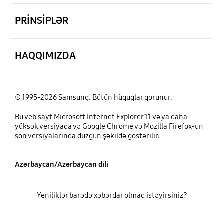
aç
PRİNSİPLƏR
aç
HAQQIMIZDA
© 1995-2026 Samsung. Bütün hüquqlar qorunur.
Bu veb sayt Microsoft Internet Explorer 11 və ya daha
yüksək versiyada və Google Chrome və Mozilla Firefox-un
son versiyalarında düzgün şəkildə göstərilir.
Azərbaycan/Azərbaycan dili
Yeniliklər barədə xəbərdar olmaq istəyirsiniz?