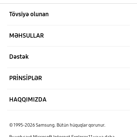
aç
Footer Navigation
Tövsiyə olunan
aç
MƏHSULLAR
aç
Dəstək
aç
PRİNSİPLƏR
aç
HAQQIMIZDA
© 1995-2026 Samsung. Bütün hüquqlar qorunur.