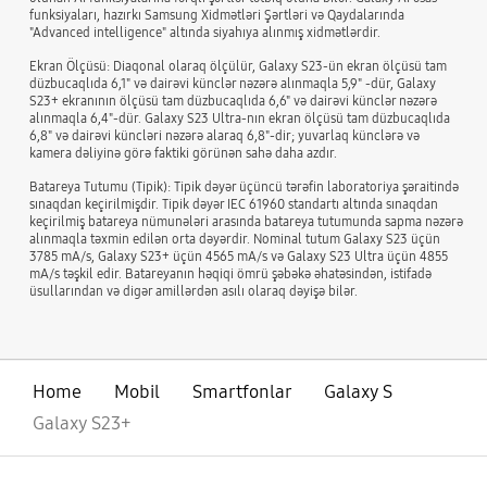
funksiyaları, hazırkı Samsung Xidmətləri Şərtləri və Qaydalarında
"Advanced intelligence" altında siyahıya alınmış xidmətlərdir.
Ekran Ölçüsü: Diaqonal olaraq ölçülür, Galaxy S23-ün ekran ölçüsü tam
düzbucaqlıda 6,1" və dairəvi künclər nəzərə alınmaqla 5,9" -dür, Galaxy
S23+ ekranının ölçüsü tam düzbucaqlıda 6,6" və dairəvi künclər nəzərə
alınmaqla 6,4"-dür. Galaxy S23 Ultra-nın ekran ölçüsü tam düzbucaqlıda
6,8" və dairəvi küncləri nəzərə alaraq 6,8"-dir; yuvarlaq künclərə və
kamera dəliyinə görə faktiki görünən sahə daha azdır.
Batareya Tutumu (Tipik): Tipik dəyər üçüncü tərəfin laboratoriya şəraitində
sınaqdan keçirilmişdir. Tipik dəyər IEC 61960 standartı altında sınaqdan
keçirilmiş batareya nümunələri arasında batareya tutumunda sapma nəzərə
alınmaqla təxmin edilən orta dəyərdir. Nominal tutum Galaxy S23 üçün
3785 mA/s, Galaxy S23+ üçün 4565 mA/s və Galaxy S23 Ultra üçün 4855
mA/s təşkil edir. Batareyanın həqiqi ömrü şəbəkə əhatəsindən, istifadə
üsullarından və digər amillərdən asılı olaraq dəyişə bilər.
Home
Mobil
Smartfonlar
Galaxy S
Galaxy S23+