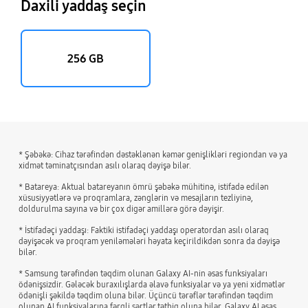
Daxili yaddaş seçin
256 GB
* Şəbəkə: Cihaz tərəfindən dəstəklənən kəmər genişlikləri regiondan və ya
xidmət təminatçısından asılı olaraq dəyişə bilər.
* Batareya: Aktual batareyanın ömrü şəbəkə mühitinə, istifadə edilən
xüsusiyyətlərə və proqramlara, zənglərin və mesajların tezliyinə,
doldurulma sayına və bir çox digər amillərə görə dəyişir.
* İstifadəçi yaddaşı: Faktiki istifadəçi yaddaşı operatordan asılı olaraq
dəyişəcək və proqram yeniləmələri həyata keçirildikdən sonra da dəyişə
bilər.
* Samsung tərəfindən təqdim olunan Galaxy AI-nin əsas funksiyaları
ödənişsizdir. Gələcək buraxılışlarda əlavə funksiyalar və ya yeni xidmətlər
ödənişli şəkildə təqdim oluna bilər. Üçüncü tərəflər tərəfindən təqdim
olunan AI funksiyalarına fərqli şərtlər tətbiq oluna bilər. Galaxy AI əsas