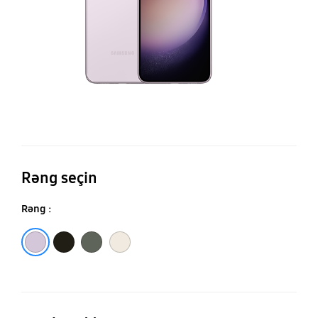
Rəng seçin
Rəng :
Lavanda
Yaşıl
Krem
Fantom qarası