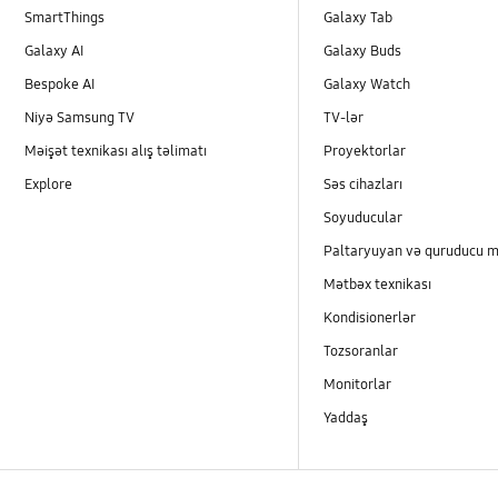
SmartThings
Galaxy Tab
Galaxy AI
Galaxy Buds
Bespoke AI
Galaxy Watch
Niyə Samsung TV
TV-lər
Məişət texnikası alış təlimatı
Proyektorlar
Explore
Səs cihazları
Soyuducular
Paltaryuyan və quruducu m
Mətbəx texnikası
Kondisionerlər
Tozsoranlar
Monitorlar
Yaddaş