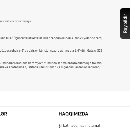
Rəy bildir
r amillərə görə dəyişir.
una bilər. Üçüncü tərəflər tərəfindən təqdim olunan AI funksiyalarına fərqli
düzbucaqlıda 6,6" və dairəvi künclər nəzərə alınmaqla 6,4"-dür. Galaxy S23
reya nümunələri arasında batareya tutumunda sapma nəzərə alınmaqla təxmin
əkə əhatəsindən, istifadə üsullarından və digər amillərdən asılı olaraq
LƏR
HAQQIMIZDA
Şirkət haqqında məlumat