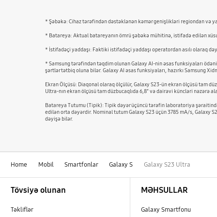
* Şəbəkə: Cihaz tərəfindən dəstəklənən kəmər genişlikləri regiondan və ya 
* Batareya: Aktual batareyanın ömrü şəbəkə mühitinə, istifadə edilən xüsus
* İstifadəçi yaddaşı: Faktiki istifadəçi yaddaşı operatordan asılı olaraq d
* Samsung tərəfindən təqdim olunan Galaxy AI-nin əsas funksiyaları ödənişs
şərtlər tətbiq oluna bilər. Galaxy AI əsas funksiyaları, hazırkı Samsung Xi
Ekran Ölçüsü: Diaqonal olaraq ölçülür, Galaxy S23-ün ekran ölçüsü tam düzb
Ultra-nın ekran ölçüsü tam düzbucaqlıda 6,8" və dairəvi küncləri nəzərə al
Batareya Tutumu (Tipik): Tipik dəyər üçüncü tərəfin laboratoriya şəraiti
edilən orta dəyərdir. Nominal tutum Galaxy S23 üçün 3785 mA/s, Galaxy S23
dəyişə bilər.
Home
Mobil
Smartfonlar
Galaxy S
Galaxy S23 Ultra
Footer Navigation
Tövsiyə olunan
MƏHSULLAR
Təkliflər
Galaxy Smartfonu