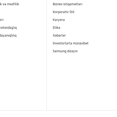
k və məxfilik
Biznes istiqamətləri
Korporativ Stil
eri
Karyera
vətəndaşlıq
Etika
dayanıqlılıq
Xəbərlər
İnvestorlarla münasibət
Samsung dizaynı