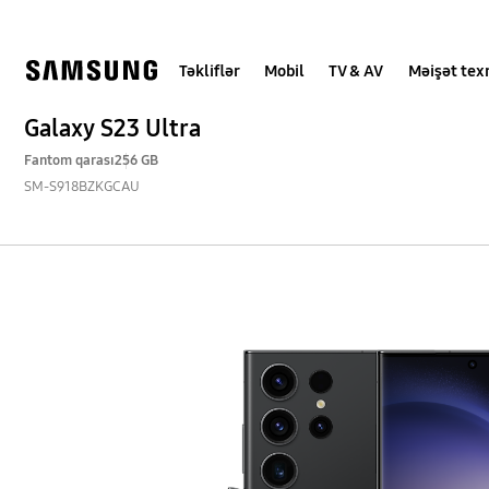
Skip
Skip
to
to
content
accessibility
help
Təkliflər
Mobil
TV & AV
Məişət tex
Galaxy S23 Ultra
Fantom qarası
256 GB
SM-S918BZKGCAU