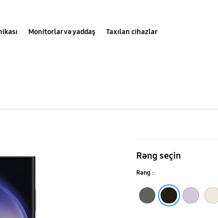
nikası
Monitorlar və yaddaş
Taxılan cihazlar
Galaxy
S23
Rəng seçin
Ultra
Rəng :
Yaşıl
Lavanda
Krem
Fantom qarası