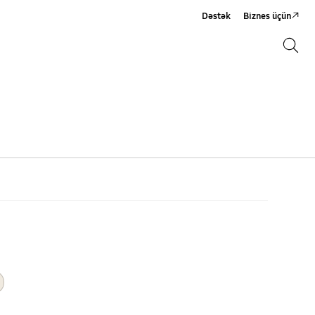
Dəstək
Biznes üçün
Axtarış
Axtarış