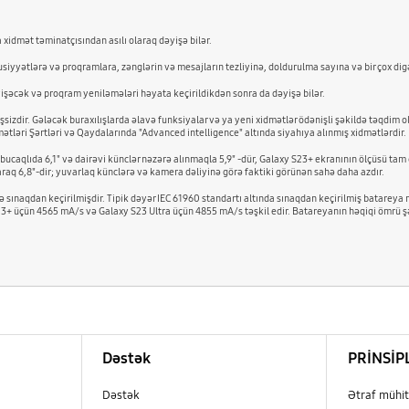
xidmət təminatçısından asılı olaraq dəyişə bilər.
iyyətlərə və proqramlara, zənglərin və mesajların tezliyinə, doldurulma sayına və bir çox digə
əyişəcək və proqram yeniləmələri həyata keçirildikdən sonra da dəyişə bilər.
izdir. Gələcək buraxılışlarda əlavə funksiyalar və ya yeni xidmətlər ödənişli şəkildə təqdim ol
dmətləri Şərtləri və Qaydalarında "Advanced intelligence" altında siyahıya alınmış xidmətlərdir.
ucaqlıda 6,1" və dairəvi künclər nəzərə alınmaqla 5,9" -dür, Galaxy S23+ ekranının ölçüsü tam 
araq 6,8"-dir; yuvarlaq künclərə və kamera dəliyinə görə faktiki görünən sahə daha azdır.
ndə sınaqdan keçirilmişdir. Tipik dəyər IEC 61960 standartı altında sınaqdan keçirilmiş bata
+ üçün 4565 mA/s və Galaxy S23 Ultra üçün 4855 mA/s təşkil edir. Batareyanın həqiqi ömrü şəb
Dəstək
PRİNSİP
Dəstək
Ətraf mühit