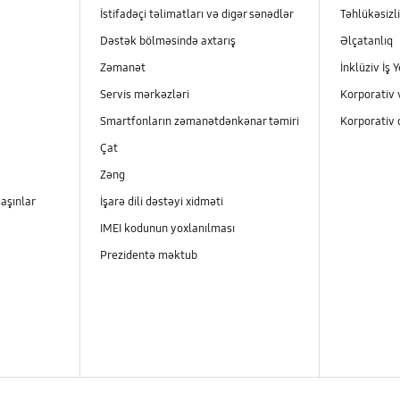
İstifadəçi təlimatları və digər sənədlər
Təhlükəsizli
Dəstək bölməsində axtarış
Əlçatanlıq
Zəmanət
İnklüziv İş Y
Servis mərkəzləri
Korporativ 
Smartfonların zəmanətdənkənar təmiri
Korporativ 
Çat
Zəng
aşınlar
İşarə dili dəstəyi xidməti
IMEI kodunun yoxlanılması
Prezidentə məktub