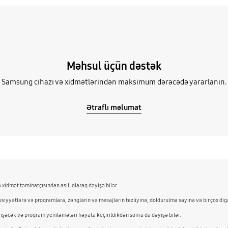
Məhsul üçün dəstək
Samsung cihazı və xidmətlərindən maksimum dərəcədə yararlanın.
Ətraflı məlumat
xidmət təminatçısından asılı olaraq dəyişə bilər.
iyyətlərə və proqramlara, zənglərin və mesajların tezliyinə, doldurulma sayına və bir çox digə
əyişəcək və proqram yeniləmələri həyata keçirildikdən sonra da dəyişə bilər.