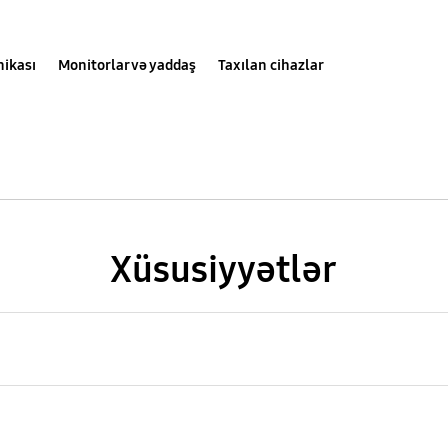
nikası
Monitorlar və yaddaş
Taxılan cihazlar
Xüsusiyyətlər
(g)