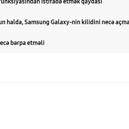
 funksiyasından istifadə etmək qaydası
ğun halda, Samsung Galaxy-nin kilidini necə açm
necə bərpa etməli