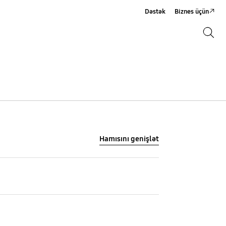
Dəstək
Biznes üçün
Axtarış
Axtarış
Hamısını genişlət