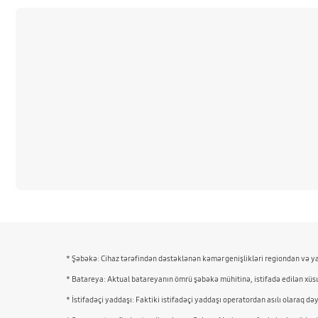
Ətraflı məlumat
* Şəbəkə: Cihaz tərəfindən dəstəklənən kəmər genişlikləri regiondan və ya 
* Batareya: Aktual batareyanın ömrü şəbəkə mühitinə, istifadə edilən xüsus
* İstifadəçi yaddaşı: Faktiki istifadəçi yaddaşı operatordan asılı olaraq d