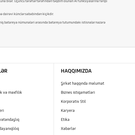
una bilər. Üçüncü tərəflər tərəfindən təqdim olunan AI funksiyalarına fərqli
ə dairəvi künclər səbəbindən kiçikdir.
ilmiş batareya nümunələri arasında batareya tutumundakı istisnalar nəzərə
LƏR
HAQQIMIZDA
Şirkət haqqında məlumat
k və məxfilik
Biznes istiqamətləri
Korporativ Stil
eri
Karyera
vətəndaşlıq
Etika
dayanıqlılıq
Xəbərlər