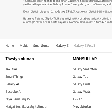
* Samsung tərəfindən təqdim olunan Galaxy AI-nin əsas funksiyaları ödənişs
şərtlər tətbiq oluna bilər. Galaxy AI əsas funksiyaları, hazırkı Samsung Xi
Ekran ölçüsü: diaqonal üzrə, Galaxy Z Fold3 əsas ekran ölçüsü bütöv düzbuca
Batareya Tutumu (Tipik):Tipik dəyər üçüncü tərəf laboratoriya tərəfindən 
alınmaqla təxmin edilən orta dəyərdir. Nominal (minimum) tutum 4275mAh -
Home
Mobil
Smartfonlar
Galaxy Z
Galaxy Z Fold3
Footer Navigation
Tövsiyə olunan
MƏHSULLAR
Təkliflər
Galaxy Smartfonu
SmartThings
Galaxy Tab
Galaxy AI
Galaxy Buds
Bespoke AI
Galaxy Watch
Niyə Samsung TV
TV-lər
Məişət texnikası alış təlimatı
Proyektorlar