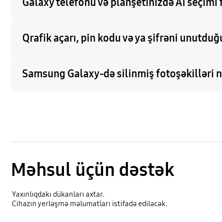
Galaxy telefonu və planşetinizdə AI seçimi
Qrafik açarı, pin kodu və ya şifrəni unutdu
Samsung Galaxy-də silinmiş fotoşəkilləri 
Məhsul üçün dəstək
Yaxınlıqdakı dükanları axtar.
Cihazın yerləşmə məlumatları istifadə ediləcək.