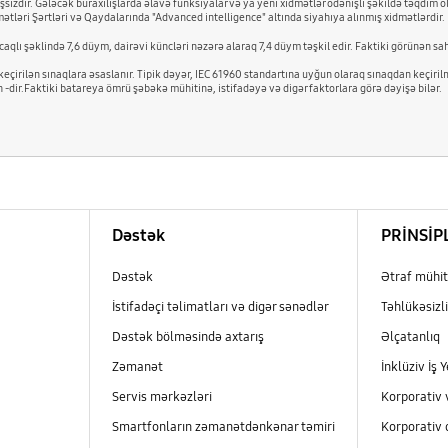
izdir. Gələcək buraxılışlarda əlavə funksiyalar və ya yeni xidmətlər ödənişli şəkildə təqdim ol
dmətləri Şərtləri və Qaydalarında "Advanced intelligence" altında siyahıya alınmış xidmətlərdir.
qlı şəklində 7,6 düym, dairəvi küncləri nəzərə alaraq 7,4 düym təşkil edir. Faktiki görünən sah
keçirilən sınaqlara əsaslanır. Tipik dəyər, IEC 61960 standartına uyğun olaraq sınaqdan keçir
dir.Faktiki batareya ömrü şəbəkə mühitinə, istifadəyə və digər faktorlara görə dəyişə bilər.
Dəstək
PRİNSİP
Dəstək
Ətraf mühit
İstifadəçi təlimatları və digər sənədlər
Təhlükəsizli
Dəstək bölməsində axtarış
Əlçatanlıq
Zəmanət
İnklüziv İş Y
Servis mərkəzləri
Korporativ 
Smartfonların zəmanətdənkənar təmiri
Korporativ 