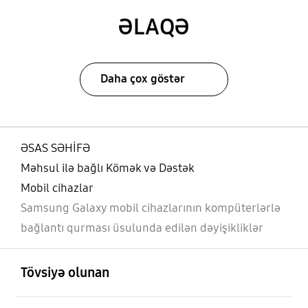
ƏLAQƏ
Daha çox göstər
ƏSAS SƏHİFƏ
Məhsul ilə bağlı Kömək və Dəstək
Mobil cihazlar
Samsung Galaxy mobil cihazlarının kompüterlərlə
bağlantı qurması üsulunda edilən dəyişikliklər
aç
Footer Navigation
Tövsiyə olunan
aç