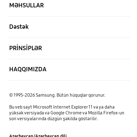
MƏHSULLAR
aç
Dəstək
aç
PRİNSİPLƏR
aç
HAQQIMIZDA
© 1995-2026 Samsung. Bütün hüquqlar qorunur.
Bu veb sayt Microsoft Internet Explorer 11 və ya daha
yüksək versiyada və Google Chrome və Mozilla Firefox-un
son versiyalarında düzgün şəkildə göstərilir.
Azərbaycan/Azərbaycan dili