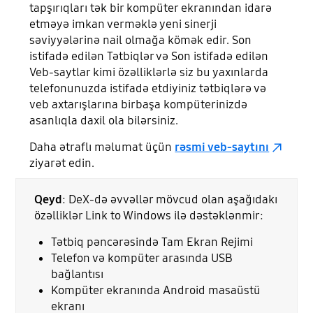
tapşırıqları tək bir kompüter ekranından idarə
etməyə imkan verməklə yeni sinerji
səviyyələrinə nail olmağa kömək edir. Son
istifadə edilən Tətbiqlər və Son istifadə edilən
Veb-saytlar kimi özəlliklərlə siz bu yaxınlarda
telefonunuzda istifadə etdiyiniz tətbiqlərə və
veb axtarışlarına birbaşa kompüterinizdə
asanlıqla daxil ola bilərsiniz.
Daha ətraflı məlumat üçün
rəsmi veb-saytını
ziyarət edin.
Qeyd
: DeX-də əvvəllər mövcud olan aşağıdakı
özəlliklər Link to Windows ilə dəstəklənmir:
Tətbiq pəncərəsində Tam Ekran Rejimi
Telefon və kompüter arasında USB
bağlantısı
Kompüter ekranında Android masaüstü
ekranı