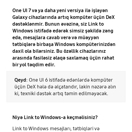
One UI 7 və ya daha yeni versiya ilə işləyən
Galaxy cihazlarında artıq kompüter üçün DeX
dəstəklənmir. Bunun əvəzinə, siz Link to
Windows istifadə edərək simsiz şəkildə zəng
edə, mesajlara cavab verə və müəyyən
tətbiqlərə birbaşa Windows kompüterinizdən
daxil ola bilərsiniz. Bu özəllik cihazlarınız
arasında fasiləsiz əlaqə saxlamaq üçün rahat
bir yol təqdim edir.
Qeyd
: One UI 6 istifadə edənlərdə kompüter
üçün DeX hələ də əlçatandır, lakin nəzərə alın
ki, texniki dəstək artıq təmin edilməyəcək.
Niyə Link to Windows-a keçməlisiniz?
Link to Windows mesajları, tətbiqləri və