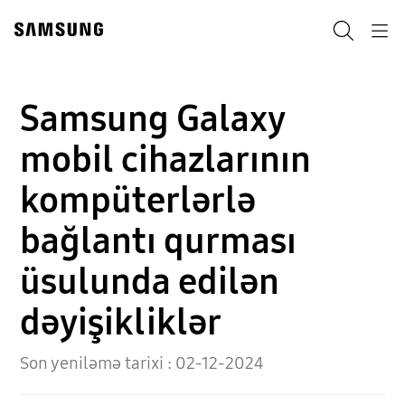
Skip
Skip
to
to
Axtarış
Navigation
content
accessibility
help
Samsung Galaxy
mobil cihazlarının
kompüterlərlə
bağlantı qurması
üsulunda edilən
dəyişikliklər
Son yeniləmə tarixi :
02-12-2024