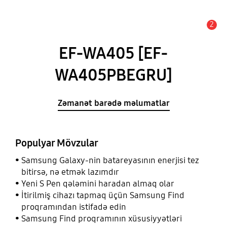
2
Xəbərdarlıq
EF-WA405 [EF-
WA405PBEGRU]
Zəmanət barədə məlumatlar
Populyar Mövzular
Samsung Galaxy-nin batareyasının enerjisi tez
bitirsə, nə etmək lazımdır
Yeni S Pen qələmini haradan almaq olar
İtirilmiş cihazı tapmaq üçün Samsung Find
proqramından istifadə edin
Samsung Find proqramının xüsusiyyətləri