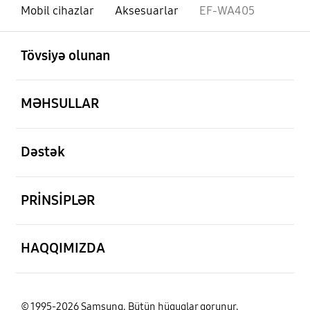
Mobil cihazlar
Aksesuarlar
EF-WA405
aç
Footer Navigation
Tövsiyə olunan
aç
MƏHSULLAR
aç
Dəstək
aç
PRİNSİPLƏR
aç
HAQQIMIZDA
© 1995-2026 Samsung. Bütün hüquqlar qorunur.