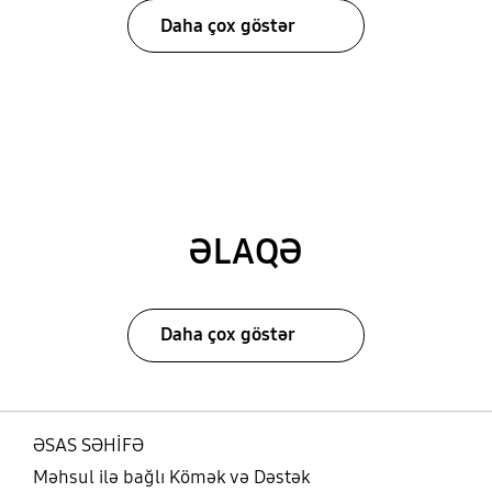
Daha çox göstər
ƏLAQƏ
Daha çox göstər
ƏSAS SƏHİFƏ
Məhsul ilə bağlı Kömək və Dəstək