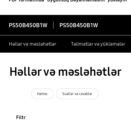
PS50B450B1W
PS50B450B1W
Həllər və məsləhətlər
Təlimatlar və yükləmələr
Həllər və məsləhətlər
Hamısı
Suallar və cavablar
Filtr