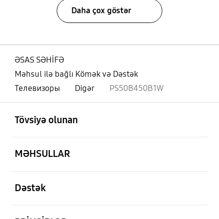
Daha çox göstər
ƏSAS SƏHİFƏ
Məhsul ilə bağlı Kömək və Dəstək
Телевизоры
Digər
PS50B450B1W
aç
Footer Navigation
Tövsiyə olunan
aç
MƏHSULLAR
aç
Dəstək
aç