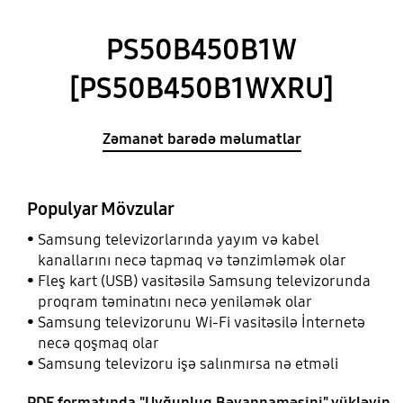
PS50B450B1W
[PS50B450B1WXRU]
Zəmanət barədə məlumatlar
Populyar Mövzular
Samsung televizorlarında yayım və kabel
kanallarını necə tapmaq və tənzimləmək olar
Fleş kart (USB) vasitəsilə Samsung televizorunda
proqram təminatını necə yeniləmək olar
Samsung televizorunu Wi-Fi vasitəsilə İnternetə
necə qoşmaq olar
Samsung televizoru işə salınmırsa nə etməli
PDF formatında "Uyğunluq Bəyannaməsini" yükləyin