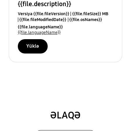
{{file.description}}
Versiya {{file.fileVersion}}
{{file.fileSize}} MB
{{file.fileModifiedDate}}
{{file.osNames}}
{{file.languageName}}
{{file.languageName}}
Yüklə
ƏLAQƏ