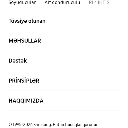
Soyuducular
Alt donduruculu
RL41HEIS
aç
Footer Navigation
Tövsiyə olunan
aç
MƏHSULLAR
aç
Dəstək
aç
PRİNSİPLƏR
aç
HAQQIMIZDA
© 1995-2026 Samsung. Bütün hüquqlar qorunur.