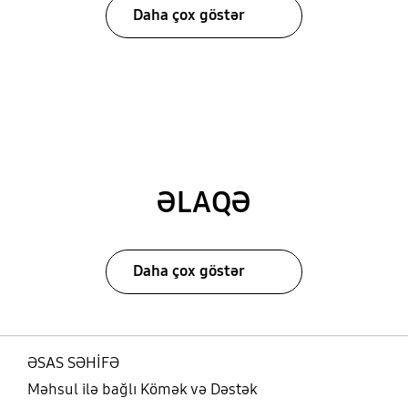
Daha çox göstər
ƏLAQƏ
Daha çox göstər
ƏSAS SƏHİFƏ
Məhsul ilə bağlı Kömək və Dəstək