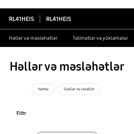
RL41HEIS
RL41HEIS
Həllər və məsləhətlər
Təlimatlar və yükləmələr
Həllər və məsləhətlər
Hamısı
Suallar və cavablar
Filtr