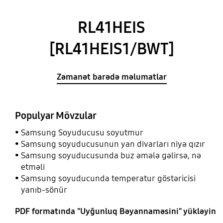
RL41HEIS
[RL41HEIS1/BWT]
Zəmanət barədə məlumatlar
Populyar Mövzular
Samsung Soyuducusu soyutmur
Samsung soyuducusunun yan divarları niyə qızır
Samsung soyuducusunda buz əmələ gəlirsə, nə
etməli
Samsung soyuducunda temperatur göstəricisi
yanıb-sönür
PDF formatında "Uyğunluq Bəyannaməsini" yükləyin