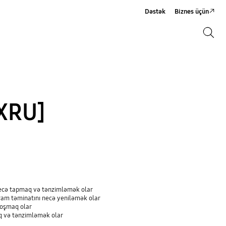
Dəstək
Biznes üçün
Axtarış
Axtarış
XRU]
necə tapmaq və tənzimləmək olar
ram təminatını necə yeniləmək olar
qoşmaq olar
q və tənzimləmək olar