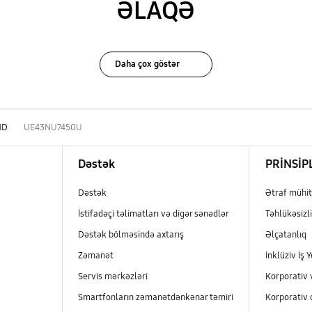
ƏLAQƏ
Daha çox göstər
HD
UE43NU7450U
Dəstək
PRİNSİP
Dəstək
Ətraf mühit
İstifadəçi təlimatları və digər sənədlər
Təhlükəsizli
Dəstək bölməsində axtarış
Əlçatanlıq
Zəmanət
İnklüziv İş Y
Servis mərkəzləri
Korporativ 
Smartfonların zəmanətdənkənar təmiri
Korporativ 