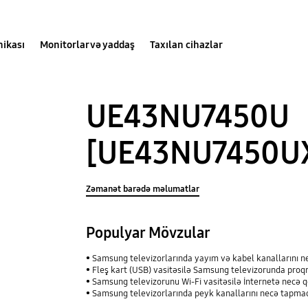
nikası
Monitorlar və yaddaş
Taxılan cihazlar
UE43NU7450U
[UE43NU7450U
Zəmanət barədə məlumatlar
Populyar Mövzular
Samsung televizorlarında yayım və kabel kanallarını 
Fleş kart (USB) vasitəsilə Samsung televizorunda proq
Samsung televizorunu Wi-Fi vasitəsilə İnternetə necə 
Samsung televizorlarında peyk kanallarını necə tapma