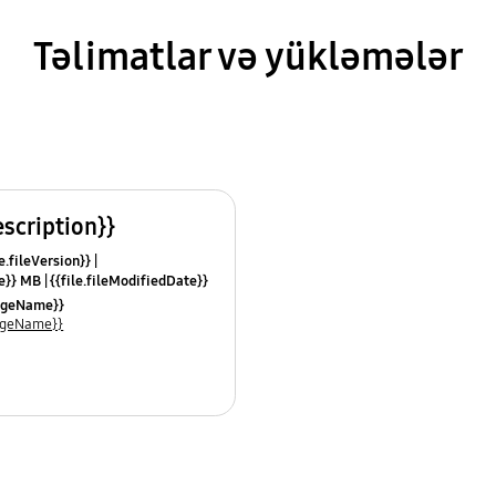
Təlimatlar və yükləmələr
escription}}
e.fileVersion}}
ze}} MB
{{file.fileModifiedDate}}
mes}}
uageName}}
uageName}}