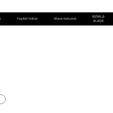
BİZİMLƏ
e
Faydalı linklər
Əlavə məlumat
ƏLAQƏ