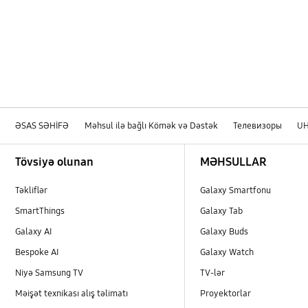
ƏSAS SƏHİFƏ
Məhsul ilə bağlı Kömək və Dəstək
Телевизоры
U
Footer Navigation
Tövsiyə olunan
MƏHSULLAR
Təkliflər
Galaxy Smartfonu
SmartThings
Galaxy Tab
Galaxy AI
Galaxy Buds
Bespoke AI
Galaxy Watch
Niyə Samsung TV
TV-lər
Məişət texnikası alış təlimatı
Proyektorlar