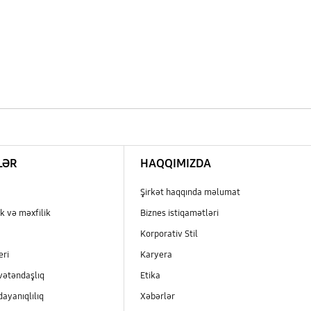
LƏR
HAQQIMIZDA
Şirkət haqqında məlumat
k və məxfilik
Biznes istiqamətləri
Korporativ Stil
eri
Karyera
vətəndaşlıq
Etika
dayanıqlılıq
Xəbərlər