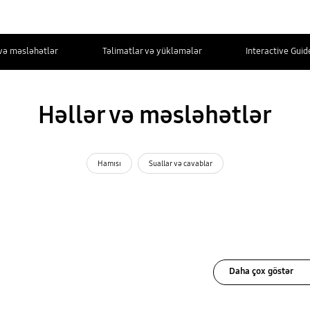
 və məsləhətlər
Təlimatlar və yükləmələr
Interactive Guid
Həllər və məsləhətlər
Hamısı
Suallar və cavablar
Daha çox göstər