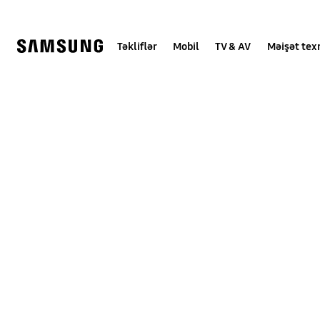
Skip
Skip
to
to
content
accessibility
help
Təkliflər
Mobil
TV & AV
Məişət tex