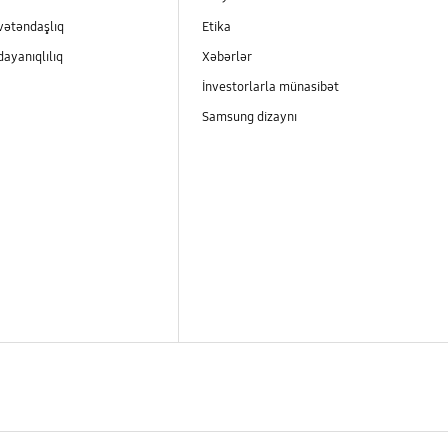
vətəndaşlıq
Etika
dayanıqlılıq
Xəbərlər
İnvestorlarla münasibət
Samsung dizaynı