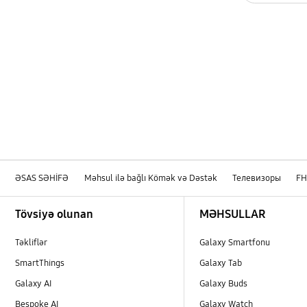
İstifadə
ƏSAS SƏHİFƏ
Məhsul ilə bağlı Kömək və Dəstək
Телевизоры
F
Footer Navigation
Tövsiyə olunan
MƏHSULLAR
Təkliflər
Galaxy Smartfonu
SmartThings
Galaxy Tab
Galaxy AI
Galaxy Buds
Bespoke AI
Galaxy Watch