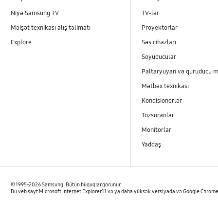
Niyə Samsung TV
TV-lər
Məişət texnikası alış təlimatı
Proyektorlar
Explore
Səs cihazları
Soyuducular
Paltaryuyan və quruducu m
Mətbəx texnikası
Kondisionerlər
Tozsoranlar
Monitorlar
Yaddaş
© 1995-2026 Samsung. Bütün hüquqlar qorunur.
Bu veb sayt Microsoft Internet Explorer 11 və ya daha yüksək versiyada və Google Chrome 