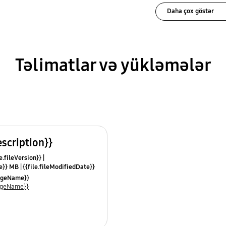
Daha çox göstər
Təlimatlar və yükləmələr
escription}}
e.fileVersion}}
ze}} MB
{{file.fileModifiedDate}}
mes}}
uageName}}
uageName}}