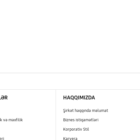
LƏR
HAQQIMIZDA
Şirkət haqqında məlumat
k və məxfilik
Biznes istiqamətləri
Korporativ Stil
eri
Karyera