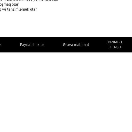
qoşmaq olar
q və tənzimləmək olar
BİZİMLƏ
e
Faydalı linklər
Əlavə məlumat
ƏLAQƏ