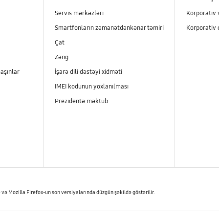
Servis mərkəzləri
Korporativ 
Smartfonların zəmanətdənkənar təmiri
Korporativ 
Çat
Zəng
aşınlar
İşarə dili dəstəyi xidməti
IMEI kodunun yoxlanılması
Prezidentə məktub
və Mozilla Firefox-un son versiyalarında düzgün şəkildə göstərilir.