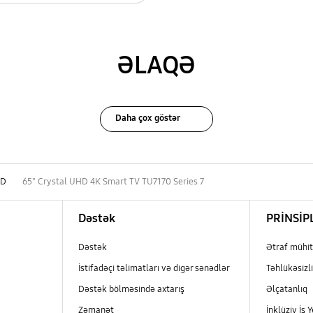
ƏLAQƏ
Daha çox göstər
HD
65" Crystal UHD 4K Smart TV TU7170 Series 7
Dəstək
PRİNSİP
Dəstək
Ətraf mühit
İstifadəçi təlimatları və digər sənədlər
Təhlükəsizli
Dəstək bölməsində axtarış
Əlçatanlıq
Zəmanət
İnklüziv İş Y