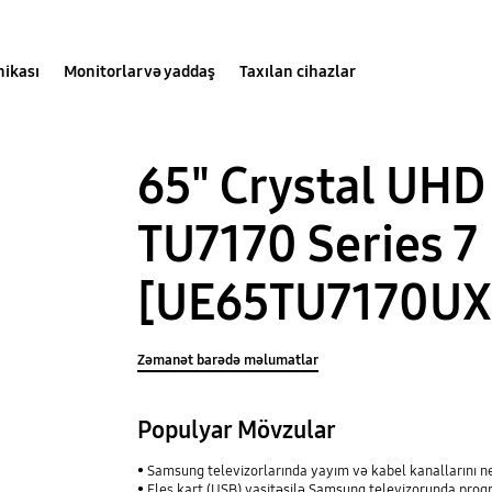
nikası
Monitorlar və yaddaş
Taxılan cihazlar
65" Crystal UHD
TU7170 Series 7
[UE65TU7170UX
Zəmanət barədə məlumatlar
Populyar Mövzular
Samsung televizorlarında yayım və kabel kanallarını 
Fleş kart (USB) vasitəsilə Samsung televizorunda proq