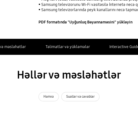
Samsung televizorunu Wi-Fi vasitəsilə İnternetə necə 
Samsung televizorlarında peyk kanallarını necə tapma
PDF formatında "Uyğunluq Bəyannaməsini" yükləyin
 və məsləhətlər
Təlimatlar və yükləmələr
Interactive Guid
Həllər və məsləhətlər
Hamısı
Suallar və cavablar