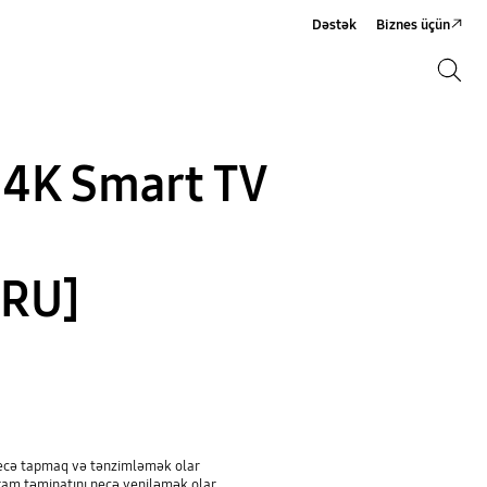
Dəstək
Biznes üçün
Axtarış
Axtarış
 4K Smart TV
RU]
necə tapmaq və tənzimləmək olar
ram təminatını necə yeniləmək olar