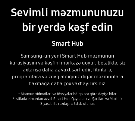
Sevimli məzmununuzu
bir yerdə kəşf edin
Smart Hub
Samsung-un yeni Smart Hub məzmunun
kurasiyasını və kəşfini mərkəzə qoyur, beləliklə, siz
axtarışa daha az vaxt sərf edir, filmlərə,
proqramlara və zövq aldığınız digər məzmunlara
baxmağa daha çox vaxt ayırırsınız.
* Məzmun xidmətləri və tövsiyələr bölgələrə görə dəyişə bilər.
* İstifadə etməzdən əvvəl Smart Hub Qaydaları və Şərtləri və Məxfilik
Siyasəti ilə razılaşma tələb olunur.