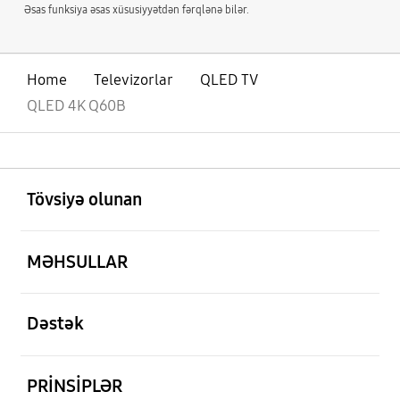
Əsas funksiya əsas xüsusiyyətdən fərqlənə bilər.
Home
Televizorlar
QLED TV
QLED 4K Q60B
aç
Footer Navigation
Tövsiyə olunan
aç
MƏHSULLAR
aç
Dəstək
aç
PRİNSİPLƏR