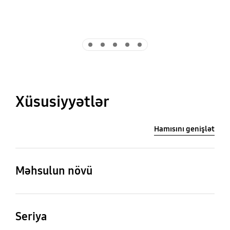
Indicator 1
Indicator 2
Indicator 3
Indicator 4
Indicator 5
Xüsusiyyətlər
Hamısını genişlət
Məhsulun növü
QLED
Seriya