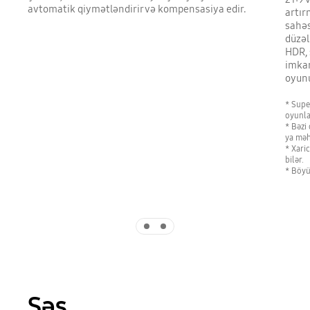
avtomatik qiymətləndirir və kompensasiya edir.
artır
sahəs
düzəl
HDR, 
imkan
oyun
* Supe
oyunla
* Bəzi
ya məh
* Xari
bilər.
* Böyü
Indicator 1
Indicator 2
Səs