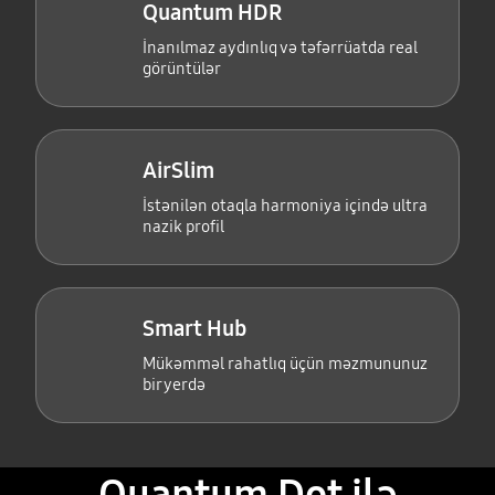
Quantum HDR
İnanılmaz aydınlıq və təfərrüatda real
görüntülər
AirSlim
İstənilən otaqla harmoniya içində ultra
nazik profil
Smart Hub
Mükəmməl rahatlıq üçün məzmununuz
bir yerdə
Quantum Dot ilə