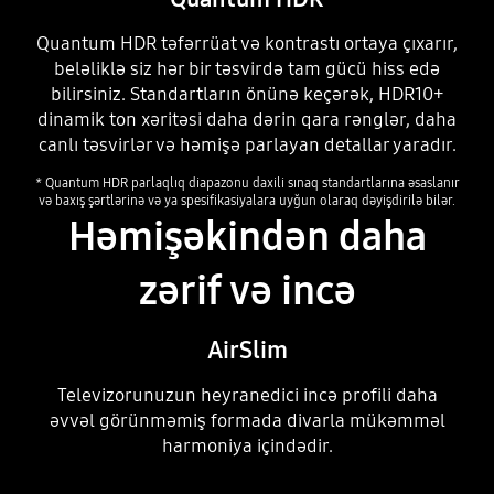
Quantum HDR təfərrüat və kontrastı ortaya çıxarır,
HDR 10+
beləliklə siz hər bir təsvirdə tam gücü hiss edə
bilirsiniz. Standartların önünə keçərək, HDR10+
dinamik ton xəritəsi daha dərin qara rənglər, daha
canlı təsvirlər və həmişə parlayan detallar yaradır.
* Quantum HDR parlaqlıq diapazonu daxili sınaq standartlarına əsaslanır
və baxış şərtlərinə və ya spesifikasiyalara uyğun olaraq dəyişdirilə bilər.
Həmişəkindən daha
zərif və incə
AirSlim
SDR
Televizorunuzun heyranedici incə profili daha
əvvəl görünməmiş formada divarla mükəmməl
harmoniya içindədir.
Playing video