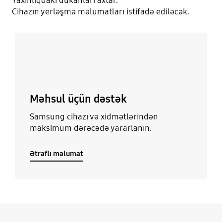
Yaxınlıqdakı dükanları axtar.
Cihazın yerləşmə məlumatları istifadə ediləcək.
Ətraflı məlumat
Məhsul üçün dəstək
Samsung cihazı və xidmətlərindən
maksimum dərəcədə yararlanın.
Ətraflı məlumat