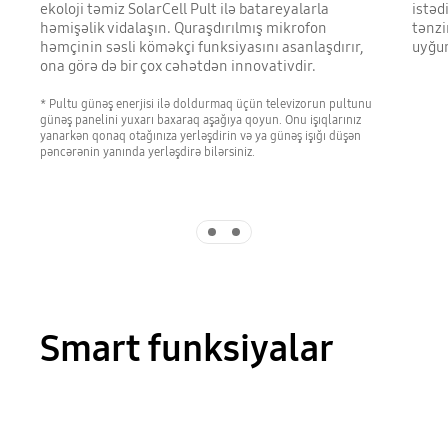
ekoloji təmiz SolarCell Pult ilə batareyalarla
istəd
həmişəlik vidalaşın. Quraşdırılmış mikrofon
tənz
həmçinin səsli köməkçi funksiyasını asanlaşdırır,
uyğun
ona görə də bir çox cəhətdən innovativdir.
* Pultu günəş enerjisi ilə doldurmaq üçün televizorun pultunu
günəş panelini yuxarı baxaraq aşağıya qoyun. Onu işıqlarınız
yanarkən qonaq otağınıza yerləşdirin və ya günəş işığı düşən
pəncərənin yanında yerləşdirə bilərsiniz.
Indicator 1
Indicator 2
Smart funksiyalar