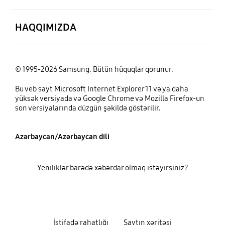
aç
HAQQIMIZDA
© 1995-2026 Samsung. Bütün hüquqlar qorunur.
Bu veb sayt Microsoft Internet Explorer 11 və ya daha
yüksək versiyada və Google Chrome və Mozilla Firefox-un
son versiyalarında düzgün şəkildə göstərilir.
Azərbaycan/Azərbaycan dili
Yeniliklər barədə xəbərdar olmaq istəyirsiniz?
İstifadə rahatlığı
Saytın xəritəsi