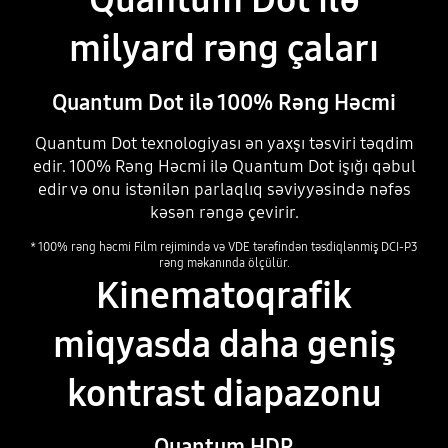
milyard rəng çaları
Quantum Dot ilə 100% Rəng Həcmi
Quantum Dot texnologiyası ən yaxşı təsviri təqdim
edir. 100% Rəng Həcmi ilə Quantum Dot işığı qəbul
edir və onu istənilən parlaqlıq səviyyəsində nəfəs
kəsən rəngə çevirir.
* 100% rəng həcmi Film rejimində və VDE tərəfindən təsdiqlənmiş DCI-P3
rəng məkanında ölçülür.
Kinematoqrafik
miqyasda daha geniş
kontrast diapazonu
Quantum HDR