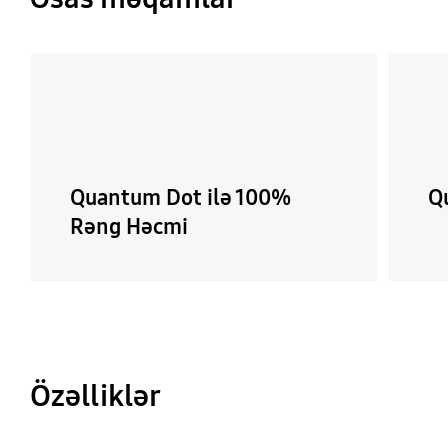
Quantum Dot ilə 100%
Q
Rəng Həcmi
Özəlliklər