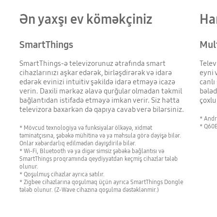
Ən yaxşı ev köməkçiniz
Ha
SmartThings
Mul
SmartThings-ə televizorunuz ətrafında smart
Telev
cihazlarınızı aşkar edərək, birləşdirərək və idarə
eyni 
edərək evinizi intuitiv şəkildə idarə etməyə icazə
canlı
verin. Daxili mərkəz əlavə qurğular olmadan təkmil
bələd
bağlantıdan istifadə etməyə imkan verir. Siz hətta
çoxlu
televizora baxarkən də qapıya cavab verə bilərsiniz.
* Andr
* Q60B
* Mövcud texnologiya və funksiyalar ölkəyə, xidmət
təminatçısına, şəbəkə mühitinə və ya məhsula görə dəyişə bilər.
Onlar xəbərdarlıq edilmədən dəyişdirilə bilər.
* Wi-Fi, Bluetooth və ya digər simsiz şəbəkə bağlantısı və
SmartThings proqramında qeydiyyatdan keçmiş cihazlar tələb
olunur.
* Qoşulmuş cihazlar ayrıca satılır.
* Zigbee cihazlarına qoşulmaq üçün ayrıca SmartThings Dongle
tələb olunur. (Z-Wave cihazına qoşulma dəstəklənmir.)