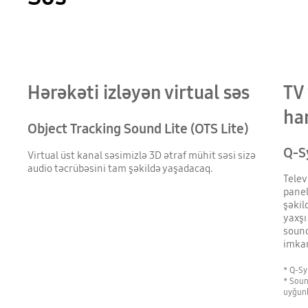
QLED TV Soundbarın üstündədir. Q-simfoniya işə salınıb və TV və Soundbar-dan gələn simulyasiya edilmiş səs dalğası qrafikaları birlikdə səs ifa edərkən Q Symphony texnologiyasını nümayiş etdirir.
Hərəkəti izləyən virtual səs
TV
ha
Object Tracking Sound Lite (OTS Lite)
Q-S
Virtual üst kanal səsimizlə 3D ətraf mühit səsi sizə
audio təcrübəsini tam şəkildə yaşadacaq.
Telev
panel
şəkil
yaxşı
sound
imkan
* Q-Sy
* Soun
uyğunl