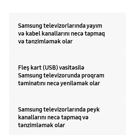
təlimatı
Var
Var
Samsung televizorlarında yayım
və kabel kanallarını necə tapmaq
Antena kabeli
Şəbəkə kabeli
və tənzimləmək olar
Yoxdur
Var
HDMI kabeli
Qoşulma üçün bir tək 5
Fleş kart (USB) vasitəsilə
m-lik kabel
Yoxdur
Samsung televizorunda proqram
Yoxdur
təminatını necə yeniləmək olar
Samsung televizorlarında peyk
kanallarını necə tapmaq və
tənzimləmək olar