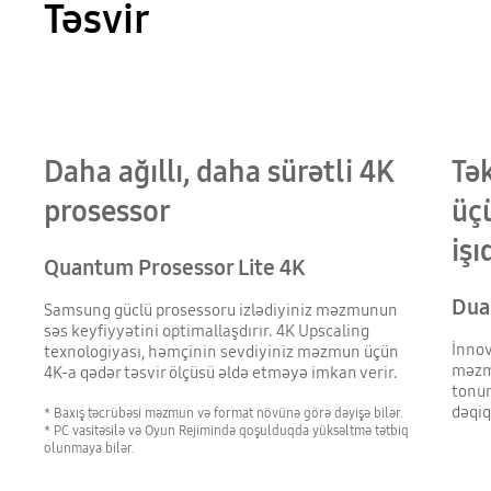
Təsvir
Daha ağıllı, daha sürətli 4K
Tə
prosessor
üç
işı
Quantum Prosessor Lite 4K
Dua
Samsung güclü prosessoru izlədiyiniz məzmunun
səs keyfiyyətini optimallaşdırır. 4K Upscaling
İnnov
texnologiyası, həmçinin sevdiyiniz məzmun üçün
məzmu
4K-a qədər təsvir ölçüsü əldə etməyə imkan verir.
tonun
dəqiq
* Baxış təcrübəsi məzmun və format növünə görə dəyişə bilər.
* PC vasitəsilə və Oyun Rejimində qoşulduqda yüksəltmə tətbiq
olunmaya bilər.