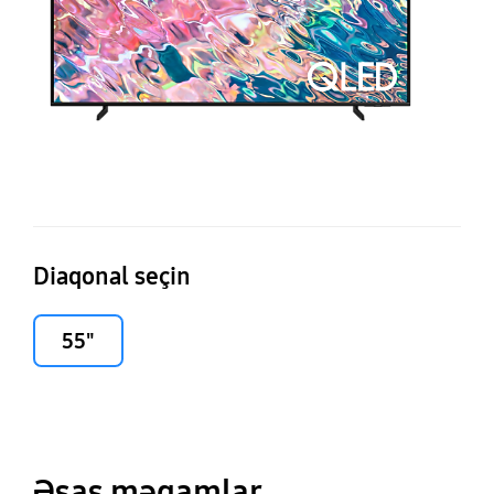
Diaqonal seçin
55"
Əsas məqamlar