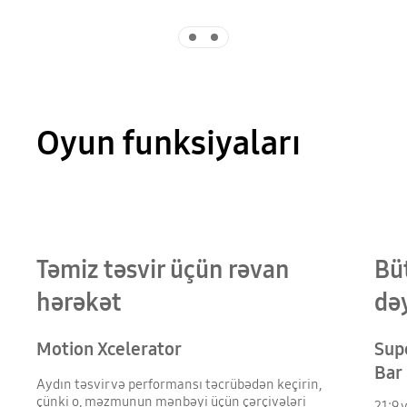
Indicator 1
Indicator 2
Oyun funksiyaları
Təmiz təsvir üçün rəvan
Bü
hərəkət
də
Motion Xcelerator
Sup
Bar
Aydın təsvir və performansı təcrübədən keçirin,
çünki o, məzmunun mənbəyi üçün çərçivələri
21:9 