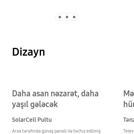
Indicator 1
Indicator 2
Indicator 3
Dizayn
QLED TV hündürlüyü qaldırılan və endirilən Tənzimlənən Stenddə quraşdırılıb.
Daha asan nəzarət, daha
Mə
yaşıl gələcək
hü
SolarCell Pultu
Tənz
Arxa tərəfində günəş paneli ilə təchiz edilmiş
Telev