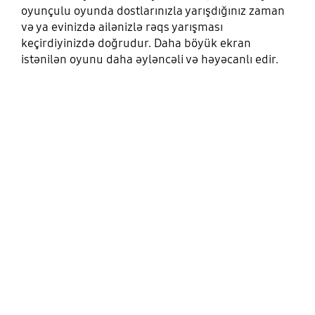
oyunçulu oyunda dostlarınızla yarışdığınız zaman
və ya evinizdə ailənizlə rəqs yarışması
keçirdiyinizdə doğrudur. Daha böyük ekran
istənilən oyunu daha əyləncəli və həyəcanlı edir.