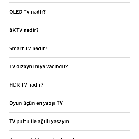
QLED TV nədir?
8K TV nədir?
Smart TV nədir?
TV dizaynı niyə vacibdir?
HDR TV nədir?
Oyun üçün ən yaxşı TV
TV pultu ilə ağıllı yaşayın