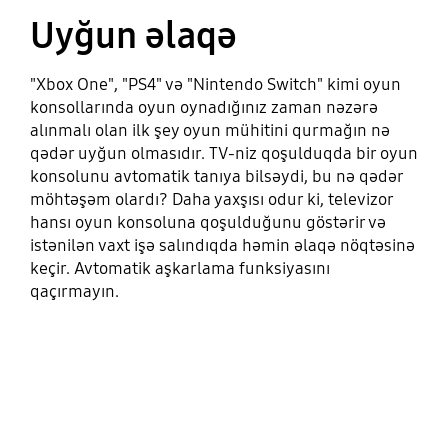
Uyğun əlaqə
"Xbox One", "PS4" və "Nintendo Switch" kimi oyun
konsollarında oyun oynadığınız zaman nəzərə
alınmalı olan ilk şey oyun mühitini qurmağın nə
qədər uyğun olmasıdır. TV-niz qoşulduqda bir oyun
konsolunu avtomatik tanıya bilsəydi, bu nə qədər
möhtəşəm olardı? Daha yaxşısı odur ki, televizor
hansı oyun konsoluna qoşulduğunu göstərir və
istənilən vaxt işə salındıqda həmin əlaqə nöqtəsinə
keçir. Avtomatik aşkarlama funksiyasını
qaçırmayın.