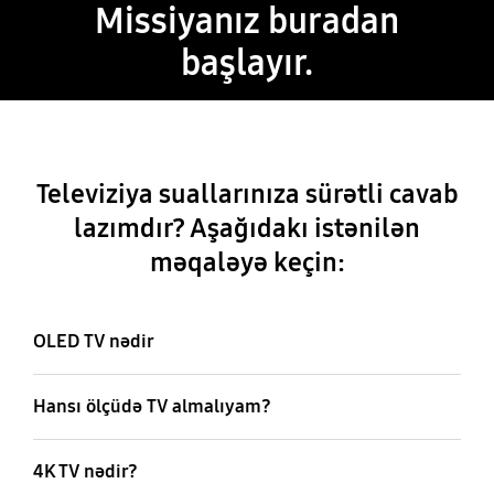
Missiyanız buradan
başlayır.
Televiziya suallarınıza sürətli cavab
lazımdır? Aşağıdakı istənilən
məqaləyə keçin:
OLED TV nədir
Hansı ölçüdə TV almalıyam?
4K TV nədir?