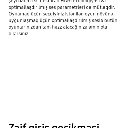
şeyi daha real göstərən HDR texnologiyası və
optimallaşdırılmış səs parametrləri də mütləqdir.
Oynamaq üçün seçdiyiniz istənilən oyun növünə
uyğunlaşmaq üçün optimallaşdırılmış səslə bütün
oyunlarınızdan tam həzz alacağınıza əmin ola
bilərsiniz.
Zəif giriş gecikməsi