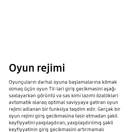
Oyun rejimi
Oyunçuların dərhal oyuna başlamalarına kömək
olmaq üçün oyun TV-ləri giriş gecikməsini aşağı
saxlayarkən görüntü və səs kimi lazımi özəllikləri
avtomatik olaraq optimal səviyyəyə gətirən oyun
rejimi adlanan bir funksiya təqdim edir. Gerçək bir
oyun rejimi giriş gecikməsinə təsir etmədən şəkil
keyfiyyətini yaxşılaşdıran, yaxşılaşdırılmış şəkil
keyfiyyətinin giriş gecikməsini artırmamalı