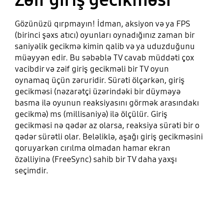
Gözünüzü qırpmayın! İdman, aksiyon və ya FPS
(birinci şəxs atıcı) oyunları oynadığınız zaman bir
saniyəlik gecikmə kimin qalib və ya uduzduğunu
müəyyən edir. Bu səbəblə TV cavab müddəti çox
vacibdir və zəif giriş gecikməli bir TV oyun
oynamaq üçün zəruridir. Sürəti ölçərkən, giriş
gecikməsi (nəzarətçi üzərindəki bir düyməyə
basma ilə oyunun reaksiyasını görmək arasındakı
gecikmə) ms (millisaniyə) ilə ölçülür. Giriş
gecikməsi nə qədər az olarsa, reaksiya sürəti bir o
qədər sürətli olar. Beləliklə, aşağı giriş gecikməsini
qoruyarkən cırılma olmadan hamar ekran
özəlliyinə (FreeSync) sahib bir TV daha yaxşı
seçimdir.