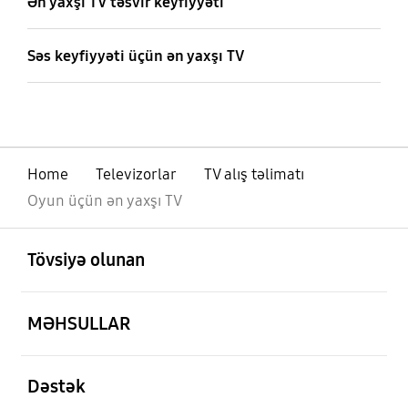
Ən yaxşı TV təsvir keyfiyyəti
Səs keyfiyyəti üçün ən yaxşı TV
Home
Televizorlar
TV alış təlimatı
Oyun üçün ən yaxşı TV
aç
Footer Navigation
Tövsiyə olunan
aç
MƏHSULLAR
aç
Dəstək