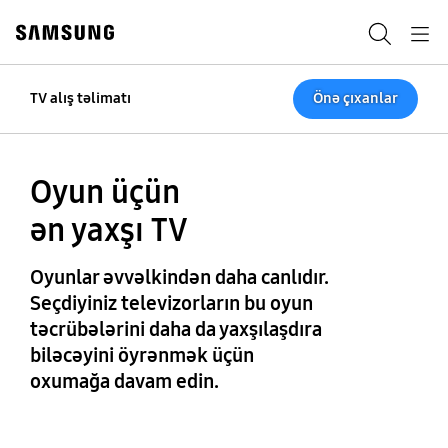
Skip
Skip
to
to
Axtarış
Navigation
content
accessibility
help
Önə çıxanlar
TV alış təlimatı
Oyun üçün
ən yaxşı TV
Oyunlar əvvəlkindən daha canlıdır.
Seçdiyiniz televizorların bu oyun
təcrübələrini daha da yaxşılaşdıra
biləcəyini öyrənmək üçün
oxumağa davam edin.