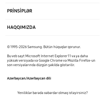
aç
PRİNSİPLƏR
aç
HAQQIMIZDA
© 1995-2026 Samsung. Bütün hüquqlar qorunur.
Bu veb sayt Microsoft Internet Explorer 11 və ya daha
yüksək versiyada və Google Chrome və Mozilla Firefox-un
son versiyalarında düzgün şəkildə göstərilir.
Azərbaycan/Azərbaycan dili
Yeniliklər barədə xəbərdar olmaq istəyirsiniz?