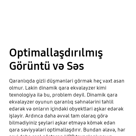
Optimallaşdırılmış
Görüntü və Səs
Qaranlıqda gizli düşmənləri görmək heç vaxt asan
olmur. Lakin dinamik qara ekvalayzer kimi
texnologiya ilə bu, problem deyil. Dinamik qara
ekvalayzer oyunun qaranlıq səhnələrini təhlil
edərək və onların içindəki obyektləri aşkar edərək
işləyir. Ardınca daha əvvəl tam olaraq görə
bilmədiyiniz şeyləri aşkar etməyə kömək edən
qara səviyyələri optimallaşdırır. Bundan əlavə, hər