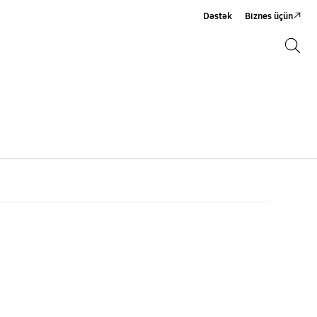
Dəstək
Biznes üçün
Axtarış
Axtarış