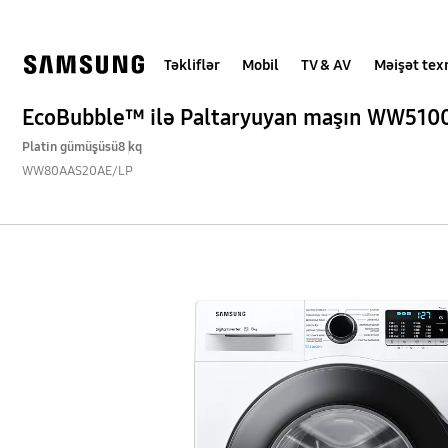
Skip
Skip
to
to
content
accessibility
help
Təkliflər
Mobil
TV & AV
Məişət tex
EcoBubble™ ilə Paltaryuyan maşın WW510
Platin gümüşüsü
8 kq
WW80AAS20AE/LP