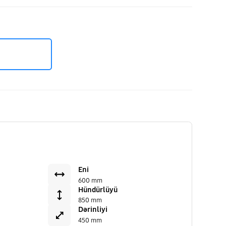
Eni
600 mm
Hündürlüyü
850 mm
Dərinliyi
450 mm