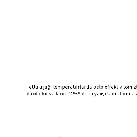
Hətta aşağı temperaturlarda belə effektiv təmizl
daxil olur və kirin 24%* daha yaxşı təmizlənməsi