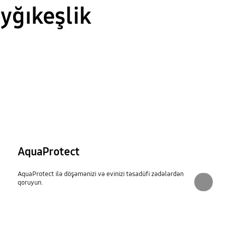
ğıkeşlik
AquaProtect
AquaProtect ilə döşəmənizi və evinizi təsadüfi zədələrdən
qoruyun.