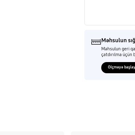
Məhsulun sığ
Məhsulun geri qa
çatdırılma üçün b
Ölçməyə başla