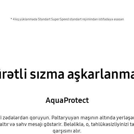
* 4 kq yüklənmədə Standart Super Speed standart rejimindən istifadəyə əsasən
rətli sızma aşkarlanm
AquaProtect
i zədələrdən qoruyun. Paltaryuyan maşının altında yerləşərək,
ltır və səhv mesajı göstərir. Beləliklə, o, təhlükəsizliyinizi
qarşısını alır.