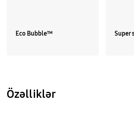
Eco Bubble™
Super 
Özəlliklər