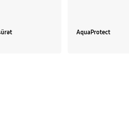
sürət
AquaProtect