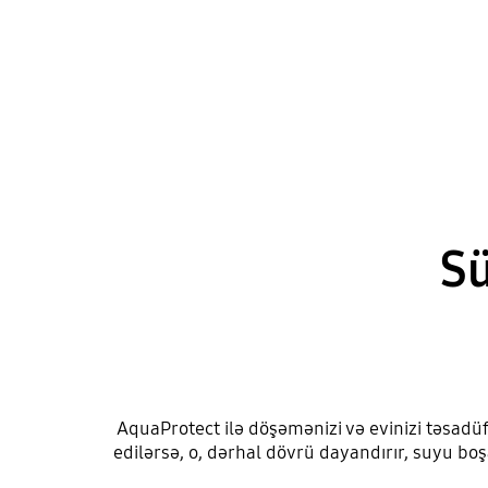
Sü
AquaProtect ilə döşəmənizi və evinizi təsadüf
edilərsə, o, dərhal dövrü dayandırır, suyu boşa