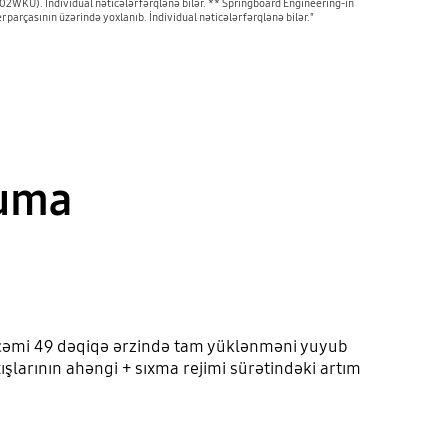
KU). İndividual nəticələr fərqlənə bilər. ** Springboard Engineering-in
parçasının üzərində yoxlanıb. İndividual nəticələr fərqlənə bilər."
yuma
ə cəmi 49 dəqiqə ərzində tam yüklənməni yuyub
şlarının ahəngi + sıxma rejimi sürətindəki artım