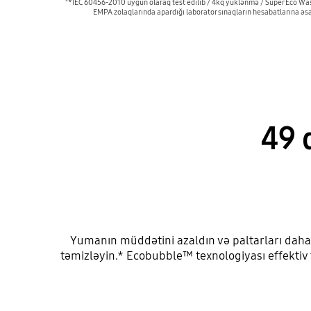
"*IEC 60456-2010 uyğun olaraq test edilib / 4kq yüklənmə / Super Eco W
EMPA zolaqlarında apardığı laborator sınaqların hesabatlarına əsas
49 
Yumanın müddətini azaldın və paltarları daha
təmizləyin.* Ecobubble™ texnologiyası effektiv 