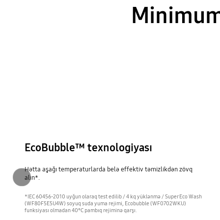
Minimum
EcoBubble™ texnologiyası
Hətta aşağı temperaturlarda belə effektiv təmizlikdən zövq
alın*.
Əvvəlki
*IEC 60456-2010 uyğun olaraq test edilib / 4 kq yüklənmə / Super Eco Wash
(WF80F5E5U4W) soyuq suda yuma rejimi, Ecobubble (WF0702WKU)
funksiyası olmadan 40°C pambıq rejiminə qarşı.