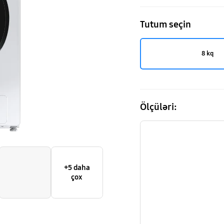
Tutum seçin
8 kq
Ölçüləri:
+5 daha
çox