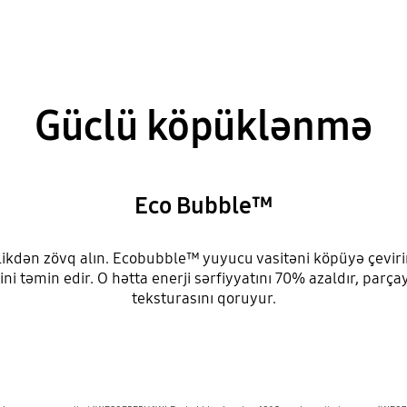
Güclü köpüklənmə
Eco Bubble™
ikdən zövq alın. Ecobubble™ yuyucu vasitəni köpüyə çevirir
ni təmin edir. O hətta enerji sərfiyyatını 70% azaldır, par
teksturasını qoruyur.