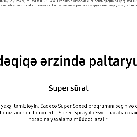
ash soyuq yuma rejimi (WF80F5E5U4W) Ecobubble olmadan 40°C pambıq rejiminə qarşı (WF0702W
ən, adi yuyucu vasitə ilə mexaniki təsir olmadan köpük texnologiyasının müqayisəsi, poliester 
dəqiqə ərzində paltar
Super sürət
 yaxşı təmizləyin. Sadəcə Super Speed proqramını seçin v
təmizlənməni təmin edir, Speed Spray ilə Swirl baraban naxı
hesabına yaxalama müddəti azalır.