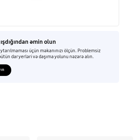
ışdığından əmin olun
ytarılmaması üçün məkanınızı ölçün. Problemsiz
ütün dar yerləri və daşıma yolunu nəzərə alın.
yın