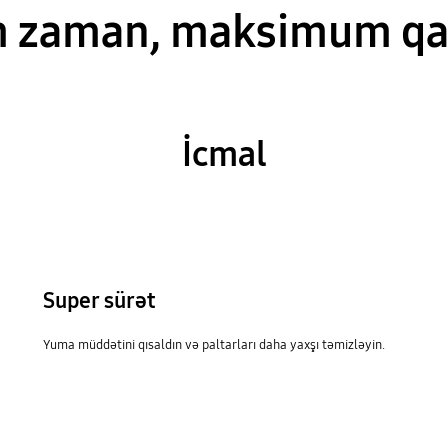
 zaman, maksimum qay
İcmal
Super sürət
Yuma müddətini qısaldın və paltarları daha yaxşı təmizləyin.