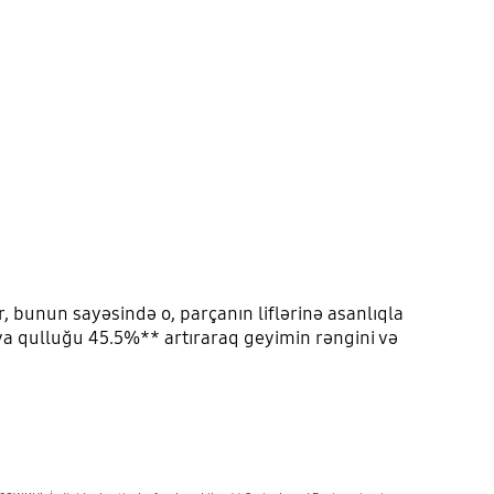
, bunun sayəsində o, parçanın liflərinə asanlıqla
çaya qulluğu 45.5%** artıraraq geyimin rəngini və