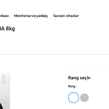
nikası
Monitorlar və yaddaş
Taxılan cihazlar
0A 8kg
EcoBubble™
ilə
Rəng seçin
Paltaryuyan
Rəng :
maşın
WW5100A
Platin gümüşüsü
Platinum Silver
8kg