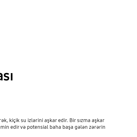
ası
 kiçik su izlərini aşkar edir. Bir sızma aşkar
 təmin edir və potensial baha başa gələn zərərin