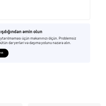
ışdığından əmin olun
ytarılmaması üçün məkanınızı ölçün. Problemsiz
ütün dar yerləri və daşıma yolunu nəzərə alın.
yın