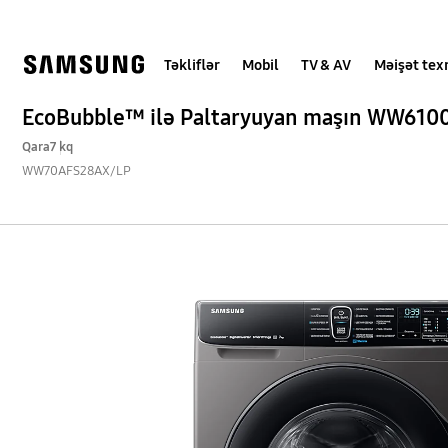
Skip
Skip
to
to
content
accessibility
help
Təkliflər
Mobil
TV & AV
Məişət tex
EcoBubble™ ilə Paltaryuyan maşın WW610
Qara
7 kq
WW70AFS28AX/LP