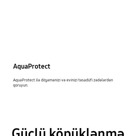
AquaProtect
AquaProtect ilə döşəmənizi və evinizi təsadüfi zədələrdən
qoruyun.
Güclü köpüklənmə