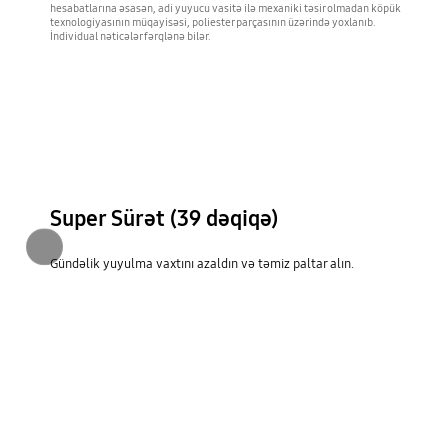
hesabatlarına əsasən, adi yuyucu vasitə ilə mexaniki təsir olmadan köpük
texnologiyasının müqayisəsi, poliester parçasının üzərində yoxlanıb.
İndividual nəticələr fərqlənə bilər.
Super Sürət (39 dəqiqə)
Əvvəlki
Gündəlik yuyulma vaxtını azaldın və təmiz paltar alın.