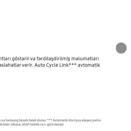
iantları göstərir və fərdiləşdirilmiş məlumatları
sləhətlər verir. Auto Cycle Link*** avtomatik
sı və Samsung hesabı tələb olunur. *** Avtomatik dövriyyə əlaqəsi yalnız
bilər. ölkəyə, ətraf mühitə və s. görə dəyişir.