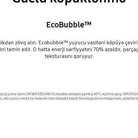
EcoBubble™
likdən zövq alın. Ecobubble™ yuyucu vasitəni köpüyə çevirir,
ni təmin edir. O hətta enerji sərfiyyatını 70% azaldır, par
teksturasını qoruyur.
 soyuq yuma rejimi (WF80F5E5U4W) Ecobubble olmadan pambıq 40°C rejiminə qarşı (WF0702WKU)
n, adi yuyucu vasitə ilə mexaniki təsir olmadan köpük texnologiyasının müqayisəsi, poliester par