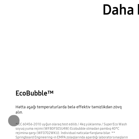
Daha 
EcoBubble™
Hətta aşağı temperaturlarda belə effektiv təmizlikdən zövq
alın.
Əvvəlki
*IEC 60456-2010 uyğun olaraq test edilib / 4kq yüklənmə / Super Eco Wash
soyuq yuma rejimi (WF80F5E5U4W) Ecobubble olmadan pambıq 40°C
rejiminə qarşı (WF0702WKU). İndividual nəticələr fərqlənə bilər. **
Springboard Engineering-in EMPA zolaqlarında apardığı laborator sınaqların