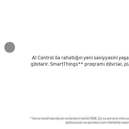
AI Control ilə rahatlığın yeni səviyyəsini yaşay
göstərir. SmartThings** proqramı dövrlər, pl
* Server tərəfində böyük verilənlərin təhlili MDB, Çin və serverin mövc
paltaryuyan və quruducu süni intellektə nəzarə