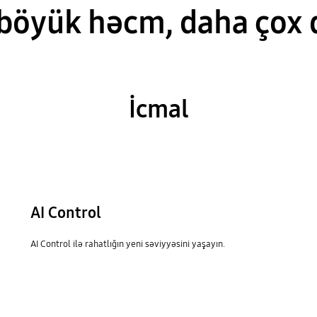
böyük həcm, daha çox 
İcmal
AI Control
AI Control ilə rahatlığın yeni səviyyəsini yaşayın.