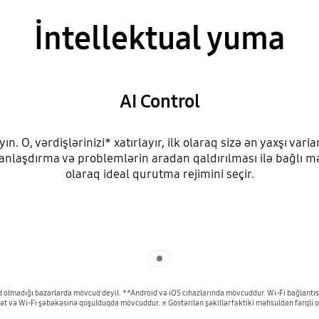
İntellektual yuma
AI Control
ın. O, vərdişlərinizi* xatırlayır, ilk olaraq sizə ən yaxşı var
anlaşdırma və problemlərin aradan qaldırılması ilə bağlı mə
olaraq ideal qurutma rejimini seçir.
Indicator 1
ud olmadığı bazarlarda mövcud deyil. **Android və iOS cihazlarında mövcuddur. Wi-Fi bağlantı
t və Wi-Fi şəbəkəsinə qoşulduqda mövcuddur. ※ Göstərilən şəkillər faktiki məhsuldan fərqli ola 