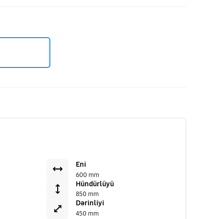
Eni
600 mm
Hündürlüyü
850 mm
Dərinliyi
450 mm