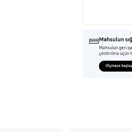
Məhsulun sığ
Məhsulun geri qa
çatdırılma üçün b
Ölçməyə başla