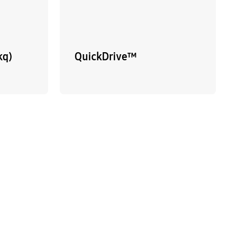
kq)
QuickDrive™