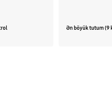
trol
Ən böyük tutum (9 