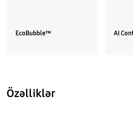
EcoBubble™
AI Con
Özəlliklər