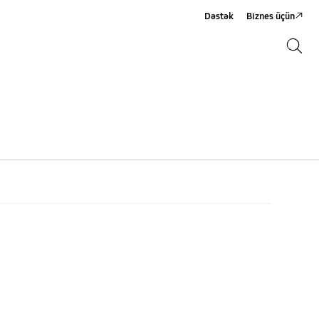
Dəstək
Biznes üçün
Axtarış
Axtarış