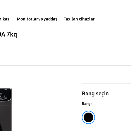
nikası
Monitorlar və yaddaş
Taxılan cihazlar
0A 7kq
EcoBubble™
ilə
Rəng seçin
Paltaryuyan
Rəng :
maşın
Qara
WW6100A
7kq