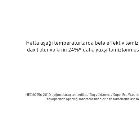
Hətta aşağı temperaturlarda belə effektiv təmiz
daxil olur və kirin 24%* daha yaxşı təmizlənməsi
*IEC 60456-2010 uyğun olaraq test edilib / 4kq yüklənmə / Super Eco Wash
zolaqlarında apardığı laborator sınaqların hesabatlarına əsasə