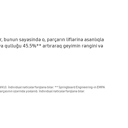
 bunun sayəsində o, parçarın liflərinə asanlıqla
çaya qulluğu 45.5%** artıraraq geyimin rəngini və
. İndividual nəticələr fərqlənə bilər. ** Springboard Engineering-in EMPA
çasının üzərində yoxlanıb. İndividual nəticələr fərqlənə bilər.