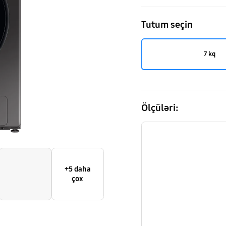
Tutum seçin
7 kq
Ölçüləri:
+5 daha
çox