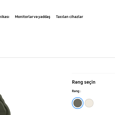
nikası
Monitorlar və yaddaş
Taxılan cihazlar
Galaxy
Watch7
Rəng seçin
(Bluetooth,
Rəng :
40mm)
Yaşıl
Krem