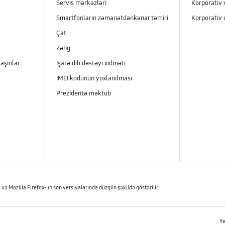
Servis mərkəzləri
Korporativ 
Smartfonların zəmanətdənkənar təmiri
Korporativ 
Çat
Zəng
aşınlar
İşarə dili dəstəyi xidməti
IMEI kodunun yoxlanılması
Prezidentə məktub
və Mozilla Firefox-un son versiyalarında düzgün şəkildə göstərilir.
Ye