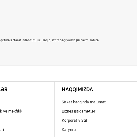
iqetmələr tərəfindən tutulur. Həqiqi istifadəçi yaddaşın həcmi rabitə
LƏR
HAQQIMIZDA
Şirkət haqqında məlumat
k və məxfilik
Biznes istiqamətləri
Korporativ Stil
eri
Karyera