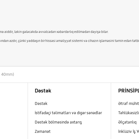
mana aiddir, lakin gələcəkdə əvvəlcədən xəbərdarlıq edilmədən dəyişə bilər.
ından azdır, çünki yaddaşın bir hissəsi əməliyyat sistemi və cihazın işləməsini təmin edən tətb
h, 40mm)
Dəstək
PRİNSİP
Dəstək
Ətraf mühit
İstifadəçi təlimatları və digər sənədlər
Təhlükəsizli
Dəstək bölməsində axtarış
Əlçatanlıq
Zəmanət
İnklüziv İş Y