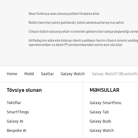
Əsas funksiya əsas xüsusiyyətdən fərqlənə bilər.
Bütün təsvirlər yalnız şəkillərdir, bütün aksessuarlar ayrıca satılır.
Cihazın bütün xüsusiyyətləri və texniki göstəriciləri satışa başlandığı za
İstifadəçinin əldə edə biləcəyi daxili yaddaşın həcmi cihazın ümumi yaddaş
operatorundan və daxili PT yenilənməsindən sonra asılı ola bilər.
Home
Mobil
Saatlar
Galaxy Watch
Galaxy Watch7 (Bluetoot
Footer Navigation
Tövsiyə olunan
MƏHSULLAR
Təkliflər
Galaxy Smartfonu
SmartThings
Galaxy Tab
Galaxy AI
Galaxy Buds
Bespoke AI
Galaxy Watch