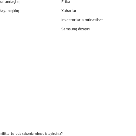
vətəndaşlıq
Etika
dayanıqlılıq
Xəbərlər
İnvestorlarla münasibət
Samsung dizaynı
niliklər barədə xəbərdar olmaq istəyirsiniz?