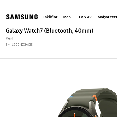
Skip
Skip
to
to
content
accessibility
help
Təkliflər
Mobil
TV & AV
Məişət tex
Galaxy Watch7 (Bluetooth, 40mm)
Yaşıl
SM-L300NZGACIS