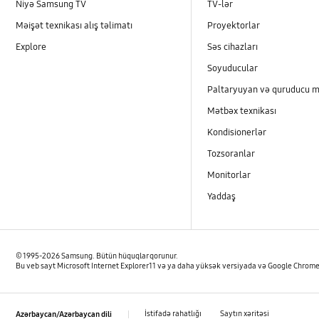
Niyə Samsung TV
TV-lər
Məişət texnikası alış təlimatı
Proyektorlar
Explore
Səs cihazları
Soyuducular
Paltaryuyan və quruducu m
Mətbəx texnikası
Kondisionerlər
Tozsoranlar
Monitorlar
Yaddaş
© 1995-2026 Samsung. Bütün hüquqlar qorunur.
Bu veb sayt Microsoft Internet Explorer 11 və ya daha yüksək versiyada və Google Chrome 
İstifadə rahatlığı
Saytın xəritəsi
Azərbaycan/Azərbaycan dili