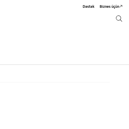
Dəstək
Biznes üçün
Axtarış
Axtarış