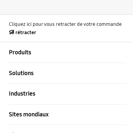
Cliquez ici pour vous retracter de votre commande
Se rétracter
ouvert
Footer Navigation
Produits
ouvert
Solutions
ouvert
Industries
ouvert
Sites mondiaux
ouvert