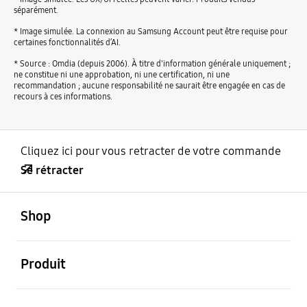
séparément.
* Image simulée. La connexion au Samsung Account peut être requise pour
certaines fonctionnalités d’AI.
* Source : Omdia (depuis 2006). À titre d'information générale uniquement ;
ne constitue ni une approbation, ni une certification, ni une
recommandation ; aucune responsabilité ne saurait être engagée en cas de
recours à ces informations.
Cliquez ici pour vous retracter de votre commande
Se rétracter
ouvert
Footer Navigation
Shop
ouvert
Produit
ouvert