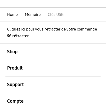
Home
Mémoire
Clés USB
Cliquez ici pour vous retracter de votre commande
Se rétracter
ouvert
Footer Navigation
Shop
ouvert
Produit
ouvert
Support
ouvert
Compte