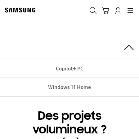
Skip
Skip
to
to
Rechercher
Panier
Connexion
Navigation
content
accessibility
help
Copilot+ PC
Toggle Menu
Copilot+ PC
Windows 11 Home
Des projets
volumineux ?