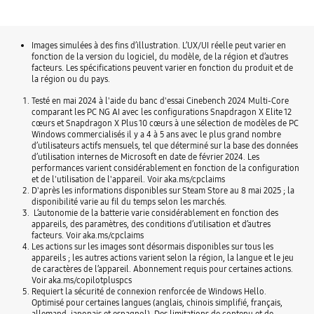
Images simulées à des fins d’illustration. L’UX/UI réelle peut varier en
fonction de la version du logiciel, du modèle, de la région et d’autres
facteurs. Les spécifications peuvent varier en fonction du produit et de
la région ou du pays.
Testé en mai 2024 à l'aide du banc d'essai Cinebench 2024 Multi-Core
comparant les PC NG AI avec les configurations Snapdragon X Elite 12
cœurs et Snapdragon X Plus 10 cœurs à une sélection de modèles de PC
Windows commercialisés il y a 4 à 5 ans avec le plus grand nombre
d’utilisateurs actifs mensuels, tel que déterminé sur la base des données
d’utilisation internes de Microsoft en date de février 2024. Les
performances varient considérablement en fonction de la configuration
et de l'utilisation de l'appareil. Voir aka.ms/cpclaims
D'après les informations disponibles sur Steam Store au 8 mai 2025 ; la
disponibilité varie au fil du temps selon les marchés.
L’autonomie de la batterie varie considérablement en fonction des
appareils, des paramètres, des conditions d’utilisation et d’autres
facteurs. Voir aka.ms/cpclaims
Les actions sur les images sont désormais disponibles sur tous les
appareils ; les autres actions varient selon la région, la langue et le jeu
de caractères de l’appareil. Abonnement requis pour certaines actions.
Voir aka.ms/copilotpluspcs
Requiert la sécurité de connexion renforcée de Windows Hello.
Optimisé pour certaines langues (anglais, chinois simplifié, français,
allemand, japonais et espagnol). Des limitations de contenu et de