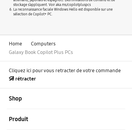
stockage s’appliquent. Voir aka.ms/copilotpluspcs
La reconnaissance faciale Windows Hello est disponible sur une
sélection de Copilot+ PC.
Home
Computers
Galaxy Book Copilot Plus PCs
Cliquez ici pour vous retracter de votre commande
Se rétracter
ouvert
Footer Navigation
Shop
ouvert
Produit
ouvert