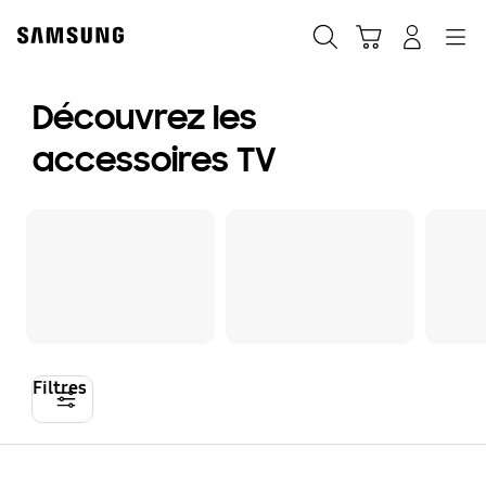
Skip
Skip
to
to
Rechercher
Panier
Connexion
Navigation
content
accessibility
help
Découvrez les
accessoires TV
Filtres