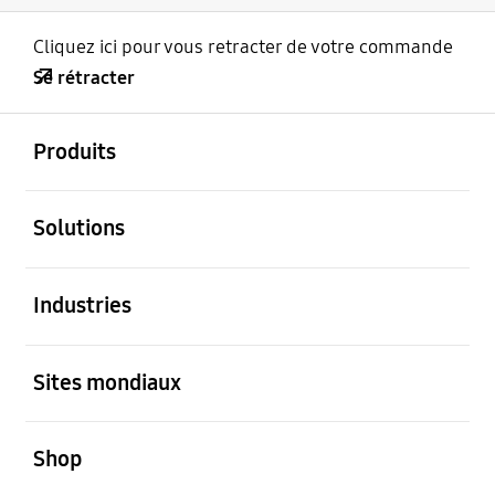
Cliquez ici pour vous retracter de votre commande
Se rétracter
ouvert
Footer Navigation
Produits
ouvert
Solutions
ouvert
Industries
ouvert
Sites mondiaux
ouvert
Shop