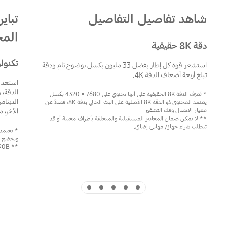
شاهد تفاصيل التفاصيل
تباي
المخ
دقة 8K حقيقية
تكنولوجيا  32x
استشعر قوة كل إطار بفضل 33 مليون بكسل بوضوح تام ودقة
تبلغ أربعة أضعاف الدقة 4K.
استعد ل
الدقة، 
* تُعرّف الدقة 8K الحقيقية على أنها تحتوي على 7680 × 4320 بكسل.
يعتمد المحتوى ذو الدقة 8K الأصلية على البث الحالي بدقة 8K، فضلاً عن
معيار الاتصال وفك التشفير.
الآخر، 
** لا يمكن ضمان المعايير المستقبلية والمتعلقة بأطراف معينة أو قد
تتطلب شراء جهاز/ مهايئ إضافي.
ويخضع ل
** QN90B مقاس 43/50 بوصة: Quantum HDR 24x
Indicator 5
Indicator 4
Indicator 3
Indicator 2
Indicator 1