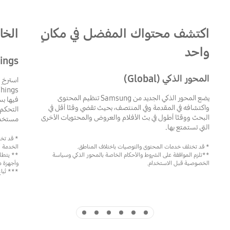
اكتشف محتواك المفضل في مكانٍ
الخا
واحد
ings
المحور الذكي (Global)
استرخِ 
يضع المحور الذكي الجديد من Samsung تنظيم المحتوى
فيها بس
واكتشافه في المقدمة وفي المنتصف، بحيث تقضي وقتًا أقل في
التحكم 
البحث ووقتًا أطول في بث الأفلام والعروض والمحتويات الأخرى
مستخدمً
التي تستمتع بها.
* قد تخت
* قد تختلف خدمات المحتوى والتوصيات باختلاف المناطق.
الخدمة أ
**تلزم الموافقة على الشروط والأحكام الخاصة بالمحور الذكي وسياسة
الخصوصية قبل الاستخدام.
وأجهزة مسجل
*** تُبا
Indicator 6
Indicator 5
Indicator 4
Indicator 3
Indicator 2
Indicator 1