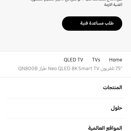
الفنية الازمة
طلب مساعدة فنية
QLED TV
TVs
Home
"75 تلفزيون Neo QLED 8K Smart TV طراز QN800B
افتح
Footer Navigation
المنتجات
افتح
حلول
افتح
المواقع العالمية