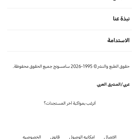
افتح
نبذة عنا
افتح
الاستدامة
حقوق الطبع والنشر© 1995-2026 سامسونج جميع الحقوق محفوظة.
عربي/المشرق العربي
أترغب بمواكبة آخر المستجدات؟
الاتصال
امكانيه الوصول
قانوني
الخصوصيه