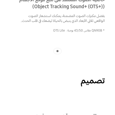
(Object Tracking Sound+ (OTS+))
بفضل مكبرات الصوت المضمنة، يمكنك استشعار الصوت
الواقعي ثلاثي الأبعاد الذي ينبض بالحياة ليضعك في قلب الحدث.
* QN90B مقاس 43/50 بوصة : OTS Lite
Indicator 1
تصميم