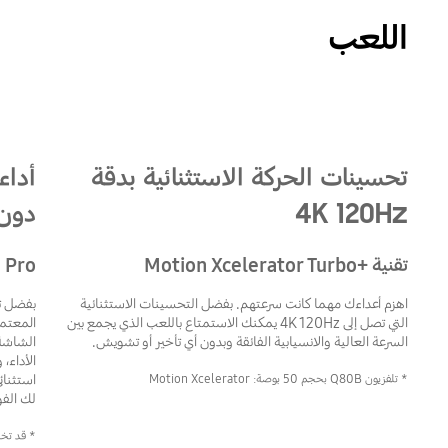
اللعب
تحسينات الحركة الاستثنائية بدقة
4K 120Hz
دون 
تقنية +Motion Xcelerator Turbo
 Pro
اهزم أعداءك مهما كانت سرعتهم. بفضل التحسينات الاستثنائية
التي تصل إلى 4K 120Hz يمكنك الاستمتاع باللعب الذي يجمع بين
المعتمد
السرعة العالية والانسيابية الفائقة وبدون أي تأخير أو تشويش.
الشاشة،
الأداء،
استثنائ
* تلفزيون Q80B بحجم 50 بوصة: Motion Xcelerator
لك الفوز
* قد تخت