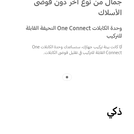
جمال من نوع آخر دون فوضى
الأسلاك
وحدة الكابلات One Connect النحيفة القابلة
للتركيب
أيًّا كانت بيئة تركيب جهازك، ستساعدك وحدة الكابلات One
Connect القابلة للتركيب في تقليل فوضى الكابلات.
Indicator 1
ذكي
Playing video