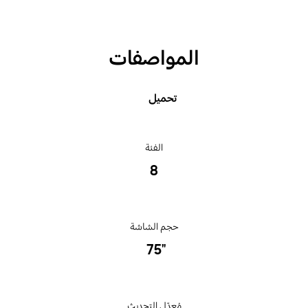
المواصفات
تحميل
الفئة
8
حجم الشاشة
‎75"‎
مُعدّل التحديث