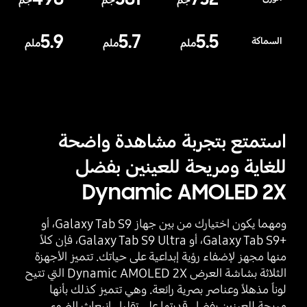
جم
جم
جم
5.9
5.7
5.5
السماكة
ملم
ملم
ملم
استمتع بتجربة مشاهدة واضحة
للغاية ومريحة للعينين بفضل
Dynamic AMOLED 2X
ومهما يكون اختيارك من بين جهاز Galaxy Tab S9، أو
‎Galaxy Tab S9+‎، أو ‎Galaxy Tab S9 Ultra‎، فإن كلاً
منها مجهز لإضفاء رؤية إبداعية على حياتك. تتميز الأجهزة
الثلاثة بشاشة العرض Dynamic AMOLED 2X التي تتيح
لوناً مذهلاً وعناصر بصرية رائعة. وهي تتميز كذلك بأنها
مريحة للعينين بفضل قدرتها على تقليل انبعاث الضوء