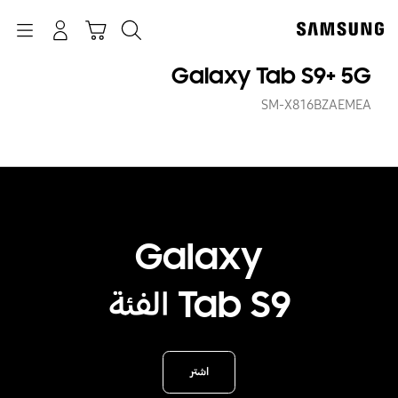
p
o
بحث
Navigation
سلة التسوق
تسجيل الدخول
t
Galaxy Tab S9+ 5G
SM-X816BZAEMEA
Galaxy
‎Tab S9‎ الفئة
اشتر