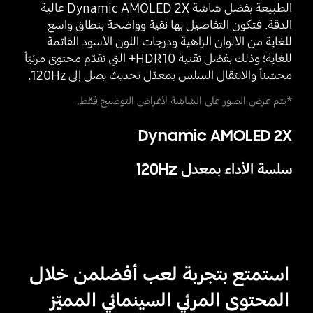
الطبيعة بفضل شاشة Dynamic AMOLED 2X عالية
الدقة. فتكون التفاصيل بها نقية وواضحة بنطاق واسع
للغاية من الألوان الزاهية ودرجات اللون الأسود القاتمة
للغاية؛ وذلك بفضل تقنية HDR10+ التي تقدّم محتوى مرئيّاً
محسّناً والانتقال السلس بمعدّل تحديث يصل إلى ‎120Hz‎.
*يتم عرض الصور على الشاشة لأغراض التوضيح فقط.
Dynamic AMOLED 2X
سلسة الأداء بمعدل 120Hz
استمتع بتجربة لعب أفضل
من خلال
المحتوى المرئي السينمائي المميّز