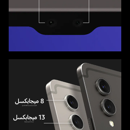
8 ميجابكسل
كاميرا أساسية بعدسة فائقة الاتساع
13 ميجابكسل
عدسة أساسية واسعة