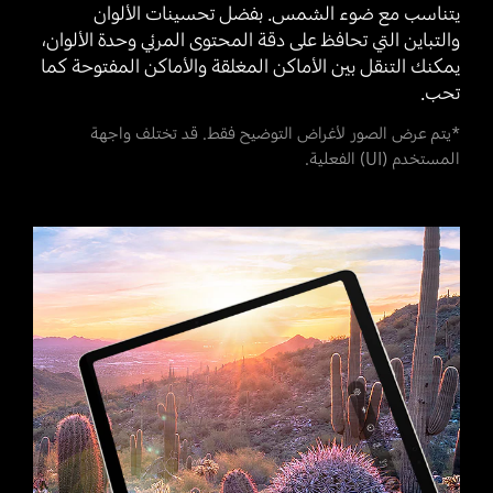
يتناسب مع ضوء الشمس. بفضل تحسينات الألوان
والتباين التي تحافظ على دقة المحتوى المرئي وحدة الألوان،
يمكنك التنقل بين الأماكن المغلقة والأماكن المفتوحة كما
تحب.
*يتم عرض الصور لأغراض التوضيح فقط. قد تختلف واجهة
المستخدم (UI) الفعلية.
تظهر على شاشة جهاز Galaxy Tab S9 Ultra صورة كاملة ملتقطة بالكاميرا الخاصة به لأشعة الشمس الساطعة فوق جبل، ويقل الوهج تدريجياً لعرض صورة أوضح بفضل ميزة Vision Booster.