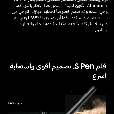
Aluminum الأقوى لدينا
— يتميز هذا الإطار بالقوة كما
8
يوحي اسمه وقد صُمم خصوصاً لحماية جهازك اللوحي من
آثار الصدمات والسقوط. كما أن تصنيف IP68‎
‎ يعني أنها
9
,
10
أولى سلاسل Galaxy Tab S المقاومة للماء والغبار على
الإطلاق.
قلم S Pen. تصميم أقوى واستجابة
أسرع
شهادة IP68