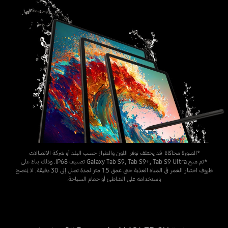
*الصورة محاكاة. قد يختلف توفر اللون والطراز حسب البلد أو شركة الاتصالات.
*تم منح Galaxy Tab S9, ‎Tab S9+‎, Tab S9 Ultra تصنيف IP68. وذلك بناءً على
ظروف اختبار الغمر في المياه العذبة حتى عمق 1.5 متر لمدة تصل إلى 30 دقيقة. لا يُنصح
باستخدامه على الشاطئ أو حمام السباحة.