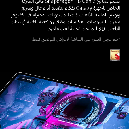
صُمم معالج Snapdragon
8 Gen 2 فائق السرعة
®
الخاص بأجهزة Galaxy بذكاء لتقديم أداء عالٍ وسريع
وتوفير الطاقة للألعاب ذات المستويات الاحترافية.‎
‎ يوفر
14
,
15
محرك الرسوميات انعكاسات وظلال واقعية للغاية في بيئات
الألعاب ‎3D‎ ليمنحك تجربة لعب غامرة.
*يتم عرض الصور على الشاشة لأغراض التوضيح فقط.