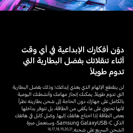
دوّن أفكارك الإبداعية في أي وقت
أثناء تنقلاتك بفضل البطارية التي
تدوم طويلاً
لن ينقطع الإلهام الذي يغذي إبداعك؛ وذلك بفضل البطارية
التي تدوم طويلاً. يمكنك إنجاز مهامك وأنشطتك اليومية
بالكامل على جهازك دون الحاجة إلى شحن بطاريته نظراً
لأنها تحتوي على ما يكفي من الطاقة، بل تتوفر بداخلها
بعض الطاقة إذا احتاج هاتفك إليها. وصّل كابل في هاتفك
الذكي Samsung GalaxyUSB-C، وستعمل ميزة
الشحن السريع على شحنه.‎
16
,
17
,
18
,
19
,
20
,
21