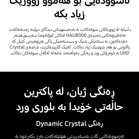
ئاسوودەیی بۆ هەموو ژوورێک
زیاد بکە
دڵنیابە لە ژوورەکانی میوانەکانت بە بەدەستهێنانی دیدگای دیزاینە ڕەسەنەکەت.
تەلەفزیۆنەکانی زنجیرەی HAU8000 لەکاتی کوژانەوەدا سەرسوڕهێنەر
دەردەکەون، بە ستاندێکی شیک و سیستەمێکی پاکی بەڕێوەبردنی کێبڵ کە
پاڵاوتنی بۆ هەر شوێنێک زیاد دەکات. کاتێک کارپێدەکرێت، شاشەی Crystal
UHD بە ناوەڕۆکی ورد و ڕەنگی دەوڵەمەند مامەڵە لەگەڵ میوانەکان دەکات.
ڕەنگی ژیان، لە پاکترین
حاڵەتی خۆیدا بە بلوری ورد
ڕەنگی Dynamic Crystal
ئەزموونەکانی کات بەسەربردنی هۆتێلەکەت بەرز بکەرەوە بە