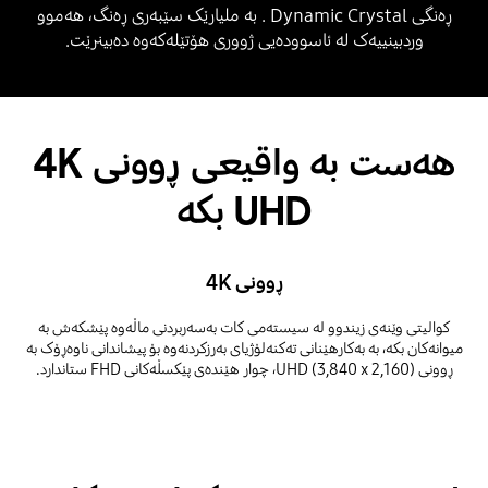
ڕەنگی Dynamic Crystal . بە ملیارێک سێبەری ڕەنگ، هەموو
وردبینییەک لە ئاسوودەیی ژووری هۆتێلەکەوە دەبینرێت.
هەست بە واقیعی ڕوونی 4K
UHD بکە
ڕوونی 4K
کوالیتی وێنەی زیندوو لە سیستەمی کات بەسەربردنی ماڵەوە پێشکەش بە
میوانەکان بکە، بە بەکارهێنانی تەکنەلۆژیای بەرزکردنەوە بۆ پیشاندانی ناوەڕۆک بە
ڕوونی UHD (3,840 x 2,160)، چوار هێندەی پێکسڵەکانی FHD ستاندارد.