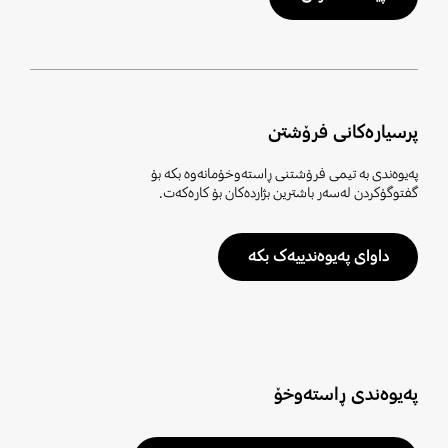
پرسیارەکانی فرۆشتن
پەیوەندی بە تیمی فرۆشتنی ڕاستەوخۆمانەوە بکە بۆ
گفتوگۆکردن لەسەر باشترین بژاردەکان بۆ کارەکەت.
داوای پەیوەندییەک بکە
پەیوەندی ڕاستەوخۆ