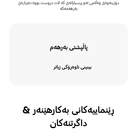
دۆزینەوەی وەڵامی ئەو پرسیارانەی کە لات دروست بووە دەربارەی
بەرهەمەکە
پاڵپشتی بەرھەم
بینینی ناوەڕۆکی زیاتر
ڕێنماییەکانی بەکارهێنەر &
داگرتنەکان