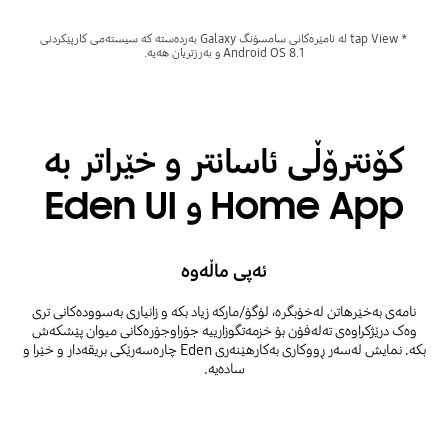
* tap View لە ئامێرەکانی سامسۆنگ Galaxy بەردەستە کە سیستەمی کارپێکردنی
Android OS 8.1 و بەرزتریان هەیە.
کۆنترۆڵی ئاسانتر و خێراتر بە
Home App و Eden UI
ئەپی ماڵەوە
نامەی بەخێرهاتن لەخۆبگرە، لۆگۆ/مارکە زیاد بکە و زانیاری بەسوودەکانی تری
وەک درێژکراوەی تەلەفۆن بۆ خزمەتگوزارییە جۆراوجۆرەکانی میوان پێشکەش
بکە. نمایش لەسەر ڕووکاری بەکارهێنەری Eden چارەسەرێکی بریقەدار و خێرا و
سادەیە.