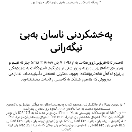
* ڕەنگە ئەپەکانی بەردەست بەپێی ناوچەکان جیاواز بن.
پەخشکردنی ئاسان بەبێ
نیگەرانی
لەسەر تەلەفزیۆنی ژوورەکەت بە AirPlay یان Smart View چێژ لە فیلم و
زنجیرەی تەلەفزیۆنی و وێنە و زۆر شتی تر وەربگرە. ئامێرەکانت بە شێوەیەکی
پارێزراو لەگەڵ تەلەفزیۆنەکەدا جووت دەکرێن، ئەمەش دڵنیاییدەدات لە ئارامی
دەروونی کە هەموو شتێک بە کەسیی و تایبەت دەمێنێتەوە.
* بۆ ئەوەی AirPlay چالاکبکرێت، هەموو لایەنە پەیوەندیدارەکان بە موڵکی هۆتێل و یەکخەری
سیستەمەوە دەبێت بە جیا لەلایەن Appleـەوە بڕوانامەیان پێدرابێت.
** AirPlay لە هۆتێلەکاندا پێویستی بە iPhone Xs یان دواتر هەیە کە بە iOS 17.3 یان نوێتر
کاربکات؛ یان iPad (نەوەی شەشەم یان دواتر)، iPad mini (نەوەی پێنجەم یان دواتر)، iPad
Air (نەوەی سێیەم یان دواتر)، iPad Proـی 12.9-ئینچ (نەوەی دووەم یان دواتر)، iPad Proـی
10.5-ئینچ، یان iPad Proـی 11-ئینچ (نەوەی یەکەم یان دواتر) کە بە iPadOS 17.3 یان نوێتر
کاربکات.