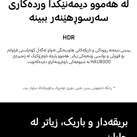
لە هەموو دیمەنێکدا وردەکاری
سەرسوڕهێنەر ببینە
HDR
بینینی دیمەنە ڕووناکی و تاریکەکانی هاوسەنگی تەواو لەگەڵ کۆنتراستی فراوانتر
بۆ قووڵی و نوانسی وێنەیەکی زیاتر. هەموو پارچە ناوەڕۆکێک لە زنجیرەی
HAU8000 بە شێوەیەکی باوەڕپێنەکراو دەردەکەوێت.
* ڕەنگە ئەزموونی بینین بەپێی جۆری ناوەڕۆک و فۆرماتەکە جیاواز بێت.
بریقەدار و باریک، زیاتر لە
جاران