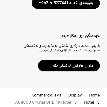
پەیوەندی بکە بە 5777441-6-962+
خزمەتگوزاری بەکارهێنەر
ئایا پێویستت بە هاوکاری تەکنیکی هەیە؟ پەیوەندی بە کەسێکی
پسپۆڕەوە بکە بۆ پێدانی ئامۆژگاری تەکنیکی پێویست.
داوای هاوکاری تەکنیکی بکە
Commercial TVs
Display
Home
HAU8000 Crystal UHD 4K Hotel TV
Hotel TV