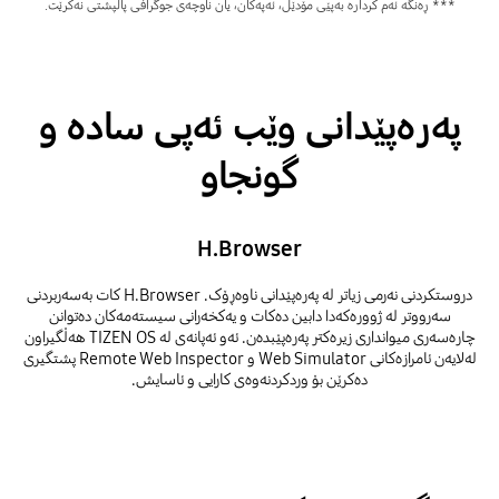
*** ڕەنگە ئەم کردارە بەپێی مۆدێل، ئەپەکان، یان ناوچەی جوگرافی پاڵپشتی نەکرێت.
پەرەپێدانی وێب ئەپی سادە و
گونجاو
H.Browser
دروستکردنی نەرمی زیاتر لە پەرەپێدانی ناوەڕۆک. H.Browser کات بەسەربردنی
سەرووتر لە ژوورەکەدا دابین دەکات و یەکخەرانی سیستەمەکان دەتوانن
چارەسەری میوانداری زیرەکتر پەرەپێبدەن. ئەو ئەپانەی لە TIZEN OS هەڵگیراون
لەلایەن ئامرازەکانی Web Simulator و Remote Web Inspector پشتگیری
دەکرێن بۆ وردکردنەوەی کارایی و ئاسایش.