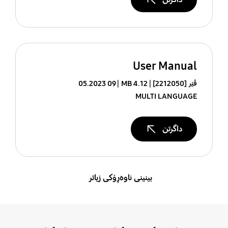
User Manual
ڤێر [2212050]
4.12 MB
09 05.2023
MULTI LANGUAGE
داگرتن
بینینی ناوەڕۆکی زیاتر