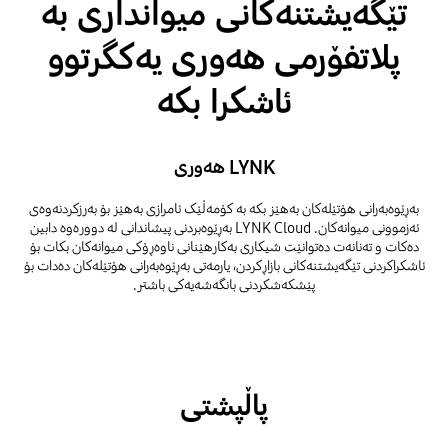
تێگەیشتنەکانی میوانداری بە
پلاتفۆرمی هەوری یەکگرتوو
ئاشکرا بکە
LYNK هەوری
بەڕێوەبەرانی هۆتێلەکان بەهێز بکە بە کۆمەڵێک ئامرازی بەهێز بۆ بەرزکردنەوەی
ئەزموونی میوانەکان. LYNK Cloud بەڕێوەبردنی پیشاندانی لە دوورەوە دابین
دەکات و تەنانەت دەتوانێت شیکاری بەکارهێنانی ناوەڕۆکی میوانەکان بکات بۆ
ئاشکراکردنی تێگەیشتنەکانی بازاڕکردن، یارمەتی بەڕێوەبەرانی هۆتێلەکان دەدات بۆ
پێشکەشکردنی بانگەشەیەکی باشتر.
پاڵپشتی