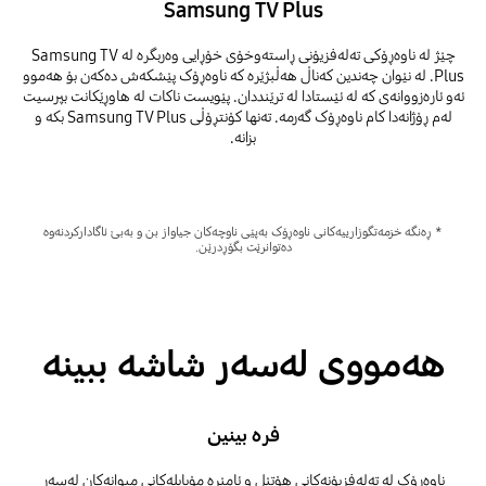
Samsung TV Plus
چێژ لە ناوەڕۆکی تەلەفزیۆنی ڕاستەوخۆی خۆڕایی وەربگرە لە Samsung TV
Plus. لە نێوان چەندین کەناڵ هەڵبژێرە کە ناوەڕۆک پێشکەش دەکەن بۆ هەموو
ئەو ئارەزووانەی کە لە ئێستادا لە ترێنددان. پێویست ناکات لە هاوڕێکانت بپرسیت
لەم ڕۆژانەدا کام ناوەڕۆک گەرمە. تەنها کۆنتڕۆڵی Samsung TV Plus بکە و
بزانە.
* ڕەنگە خزمەتگوزارییەکانی ناوەڕۆک بەپێی ناوچەکان جیاواز بن و بەبێ ئاگادارکردنەوە
دەتوانرێت بگۆڕدرێن.
هەمووی لەسەر شاشە ببینە
فرە بینین
ناوەڕۆک لە تەلەفزیۆنەکانی هۆتێل و ئامێرە مۆبایلەکانی میوانەکان لەسەر