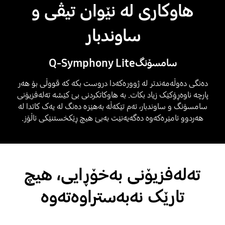
هاوکاری لە نێوان تیڤی و
ساوندبار
سامسۆنگQ-Symphony Lite
دەنگی دەوڵەمەندتر لە ژوورەکەدا دروست بکە کە قووڵی بۆ هەر
پارچە ناوەڕۆکێک زیاد بکات. بە هاوکاتکردنی بێ کێشە تەلەفزیۆنی
سامسۆنگ و ساوندبار، ئەم تێکەڵە بەهێزە دەنگ لە یەک کاتدا لە
هەردوو ئامێرەکەوە دەگەیەنێت بەبێ هیچ ڕێکخستنێکی ئاڵۆز.
تەلەفزیۆنی بەخۆڕایی، هیچ
تارێک نەبەستراوەتەوە