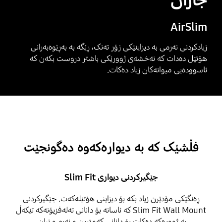
AirSlim
زیادکردنی نەرمی بە دیزاینێکی زۆر تەنک، ڕێگە بە بەڕێوەبەرانی
هۆتێل دەدات کە نەخشەی ژوورێکی باشتر دروست بکەن کە
ئاسوودەیی میوانەکان زیاد دەکات.
فڵشێک کە بە دیوارەکەوە دەگونجێت
جێگیرکردنی دیواری Slim Fit
ڕەنگێکی مۆدێرن زیاد بکە بۆ دیزاینی هۆتێلەکەت. جێگیرکردنی
Slim Fit Wall Mount کە ئاسانە بۆ دانانی تەلەفزیۆنەکە تێکەڵ
بە ژوورەکە دەکات بۆ دانانی کەمترین و نەرم و نیان.