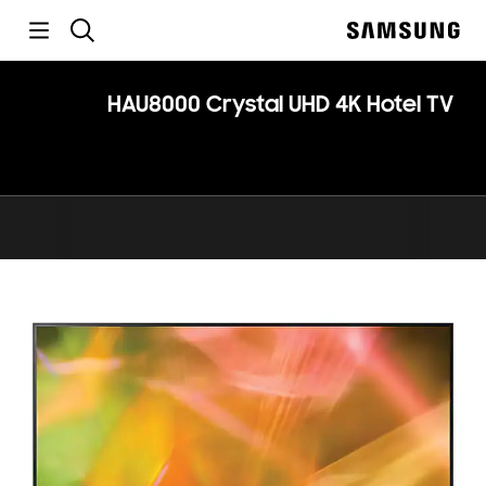
p
گەڕان
o
Samsung
t
HAU8000 Crystal UHD 4K Hotel TV