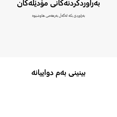
بەراوردکردنەکانی مۆدێلەکان
بەراوردی بکە لەگەڵ بەرهەمی هاوشێوە
بینینی بەم دواییانە