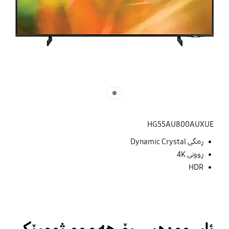
HG55AU800AUXUE
ڕەنگی Dynamic Crystal
ڕوونی 4K
HDR