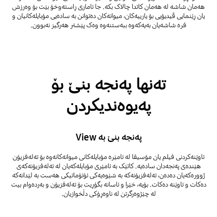
هەمان شاشە لە هەمان کاتدا چالاک بکە. جا ئاماری ڕاستەوخۆ بێت بۆ وەرزش
یان ڕێنمایی ڤیدیۆیی بۆ یارییەکان، میوانەکان دەتوانن بە سادەیی مۆبایلەکانیان و
فرە شاشەیان بەیەکەوە ببەستنەوە وەک پێشتر هەرگیز نەبوون.
تەنها پەنجە بنێ بۆ
پەیوەندیکردن
پەنجە بنێ بە View
ئاوێنەکردنی فیلم یان مۆسیقا لە ئامێرە مۆبایلەکانی میوانەکانەوە بۆ تەلەفزیۆن
هێندەی پەنجەدان سادەیە. کاتێک بە ئامێری مۆبایلەکەیان لە تەلەفزیۆنەکەی
ژوورەکەیان دەدەن، تەلەفزیۆنەکە بە شێوەیەکی ئۆتۆماتیکی هەست بە لێدانەکە
دەکات و ئاوێنە دەکات. بۆیە، خێرا و ئاسانە بگۆڕیت بۆ تەلەفزیۆن و بەردەوام بیت
لە چێژوەرگرتن لە ناوەڕۆکی دڵخوازیان.