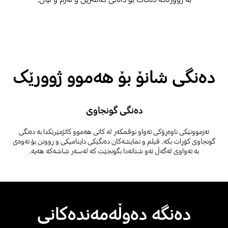
دەنگی شانۆ بۆ هەموو ژوورێک
دەنگی گونجاوی
ئەزموونێکی ناوەڕۆکی تەواو نوقمکەر لە کاتی هەموو کاتژمێرێکدا بە دەنگی
گونجاوی کۆڕات بکە. فیلم و نمایشەکان دەنگێکی داینامیکی و ڕوونن بۆ ئەوەی
بە تەواوی لەگەڵ ئەو شتانەدا بگونجێت کە لەسەر شاشەکە هەیە.
دەنگە دەوڵەمەندەکانی