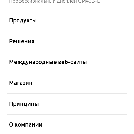
Профессиональный дисплей QM43B-E
Открыто
Footer Navigation
Продукты
Открыто
Решения
Открыто
Международные веб-сайты
Открыто
Магазин
Открыто
Принципы
Открыто
О компании