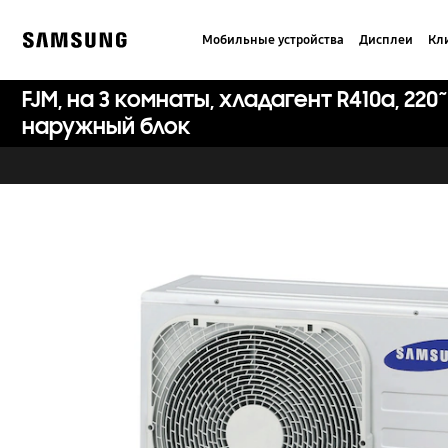
Skip
to
Мобильные устройства
Дисплеи
Кл
content
Samsung
FJM, на 3 комнаты, хладагент R410a, 220~
наружный блок