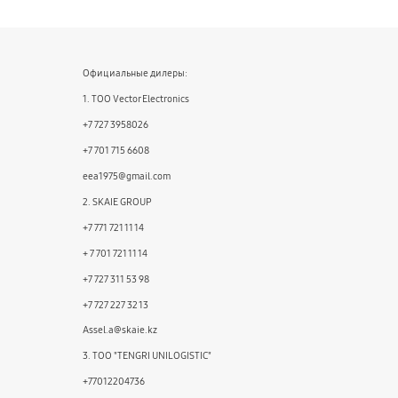
Официальные дилеры:
1. ТОО Vector Electronics
+7 727 3958026
+7 701 715 6608
eea1975@gmail.com
2. SKAIE GROUP
+7 771 721 11 14
+ 7 701 721 11 14
+7 727 311 53 98
+7 727 227 32 13
Assel.a@skaie.kz
3. ТОО "TENGRI UNILOGISTIC"
+77012204736