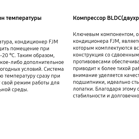
он температуры
Компрессор BLDC(двух
Ключевым компонентом, 
кондиционера FJM, являет
атура, кондиционер FJM
которым комплектуются вс
адить помещение при
конструкция со сдвоенным
 -20 °C. Таким образом,
противовесами обеспечива
акое-либо дополнительное
приводит к более тихой ра
огодных условий. Система
внимание уделяется качес
ую температуру сразу при
подшипники, идеально ст
т свой режим работы для
лопатки. Благодаря этому
ьной среды.
стабильности и долговечно