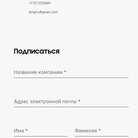
+7 727 2535841
tengriu@gmail.com
Подписаться
Название компании
*
Обязательно
Адрес электронной почты
*
Обязательно
Имя
*
Фамилия
*
Обязательно
Обязательно