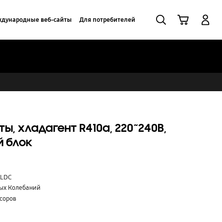
Поиск
Корзина
Вход в систему
дународные веб-сайты
Для потребителей
ты, хладагент R410a, 220~240В,
й блок
BLDC
ных Колебаний
соров