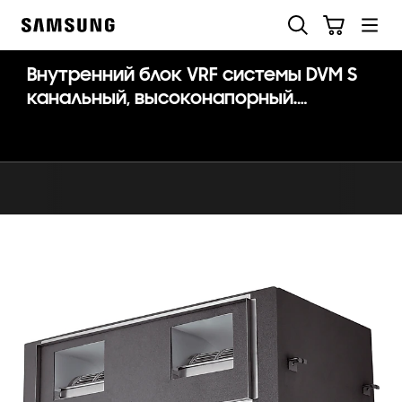
Skip
Поиск
Корзина
to
Samsung
content
Внутренний блок VRF системы DVM S
канальный, высоконапорный.
Дренажный насос опция: MDP-
N047SNC1D