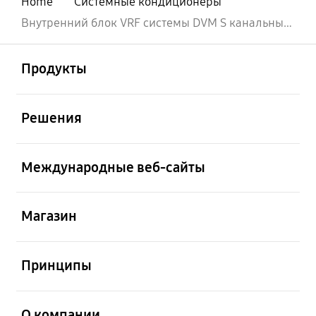
Home
Системные кондиционеры
Внутренний блок VRF системы DVM S канальный, высоконапорный. Дренажный насос опция: MDP-N047SNC1D
Открыто
Footer Navigation
Продукты
Открыто
Решения
Открыто
Международные веб-сайты
Открыто
Магазин
Открыто
Принципы
Открыто
О компании