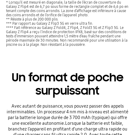
* Lorsqu’il est mesuré en diagonale, la taille de l’écran de couverture du
Galaxy Z Flip4 est de 6,7 po sous forme de rectangle complet et de 6,6 po en
tenant compte des coins arrondis. La zone d’affichage est inférieure à cause
des coins arrondis et de l’orifice de l’appareil photo.
** Résiste à plus de 200 000 plis.
*** Par rapport au Galaxy Z Flip3 5G en verre ultra fin.
**** Fait référence au Galaxy Z Fold4, Z Flip4, Z Fold3 5G et Z Flip3 5G. Le
Galaxy Z Flip4 a reçu l’indice de protection IPX8, basé sur des conditions de
tests d’immersion pouvant atteindre 1,5 mètre d’eau fraîche pendant une
période maximale de 30 minutes. Non recommandé pour une utilisation à la
piscine ou à la plage. Non résistant à la poussière.
Un format de poche
surpuissant
Avec autant de puissance, vous pouvez passer des appels
interminables. Un processeur 4 nm mis à niveau est alimenté
par la batterie longue durée de 3 700 mAh (typique) qui offre
une excellente autonomie.Lorsque la batterie est faible,
branchez l’appareil en profitant d’une charge ultra rapide ou
d’une charger sans fil ultra rapide 2.0. Avec toute cette