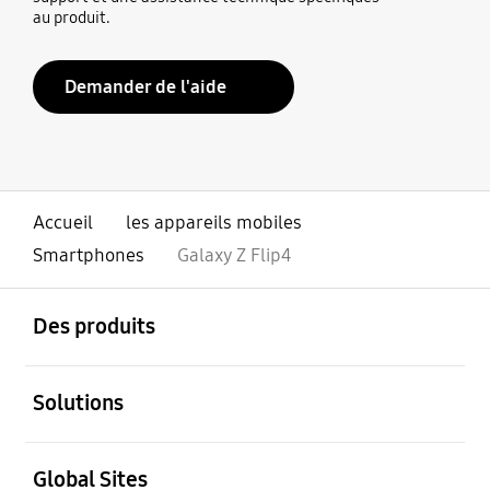
au produit.
Demander de l'aide
Accueil
les appareils mobiles
Smartphones
Galaxy Z Flip4
ouvert
Footer Navigation
Des produits
ouvert
Solutions
ouvert
Global Sites