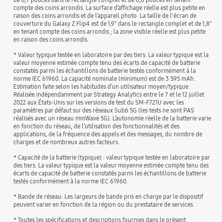
compte des coins arrondis. La surface d’affichage réelle est plus petite en
raison des coins arrondis et de l’appareil photo. La taille de l'écran de
couverture du Galaxy Z Flip4 est de 1,9" dans le rectangle complet et de 1,8"
en tenant compte des coins arrondis ; la zone visible réelle est plus petite
en raison des coins arrondis.
* Valeur typique testée en laboratoire par des tiers. La valeur typique est la
valeur moyenne estimée compte tenu des écarts de capacité de batterie
constatés parmi les échantillons de batterie testés conformément à la
norme IEC 61960. La capacité nominale (minimum) est de 3 595 mAh.
Estimation faite selon les habitudes d’un utilisateur moyen/typique.
Réalisée indépendamment par Strategy Analytics entre le 7 et le 12 juillet
2022 aux États-Unis sur les versions de test du SM-F721U avec les
paramètres par défaut sur des réseaux Sub6 5G (les tests ne sont PAS
réalisés avec un réseau mmWave 5G). L’autonomie réelle de la batterie varie
en fonction du réseau, de l’utilisation des fonctionnalités et des
applications, de la fréquence des appels et des messages, du nombre de
charges et de nombreux autres facteurs.
* Capacité de la batterie (typique) : valeur typique testée en laboratoire par
des tiers. La valeur typique est la valeur moyenne estimée compte tenu des
écarts de capacité de batterie constatés parmi les échantillons de batterie
testés conformément à la norme IEC 61960.
* Bande de réseau: Les largeurs de bande pris en charge par le dispositif
peuvent varier en fonction de la région ou du prestataire de services.
* Toutes les spécifications et descriptions fournies dans le présent