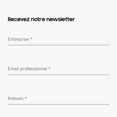
Recevez notre newsletter
Entreprise
*
Requis
Email professionnel
*
Requis
Prénom
*
Requis