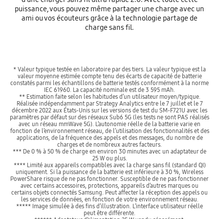
puissance, vous pouvez même partager une charge avec un
ami ou vos écouteurs grâce à la technologie partage de
charge sans fil.
* Valeur typique testée en laboratoire par des tiers. La valeur typique est la
valeur moyenne estimée compte tenu des écarts de capacité de batterie
constatés parmi les échantillons de batterie testés conformément à la norme
IEC 61960. La capacité nominale est de 3 595 mAh.
** Estimation faite selon les habitudes d’un utilisateur moyen/typique.
Réalisée indépendamment par Strategy Analytics entre le 7 juillet et le 7
décembre 2022 aux États-Unis sur les versions de test du SM-F721U avec les
paramètres par défaut sur des réseaux Sub6 5G (les tests ne sont PAS réalisés
avec un réseau mmWave 5G). L’autonomie réelle de la batterie varie en
fonction de l’environnement réseau, de l’utilisation des fonctionnalités et des
applications, de la fréquence des appels et des messages, du nombre de
charges et de nombreux autres facteurs.
*** De 0 % à 50 % de charge en environ 30 minutes avec un adaptateur de
25 W ou plus.
**** Limité aux appareils compatibles avec la charge sans fil (standard QI)
uniquement. Si la puissance de la batterie est inférieure à 30 %, Wireless
PowerShare risque de ne pas fonctionner. Susceptible de ne pas fonctionner
avec certains accessoires, protections, appareils d’autres marques ou
certains objets connectés Samsung. Peut affecter la réception des appels ou
les services de données, en fonction de votre environnement réseau.
***** Image simulée à des fins d’illustration. L’interface utilisateur réelle
peut être différente.