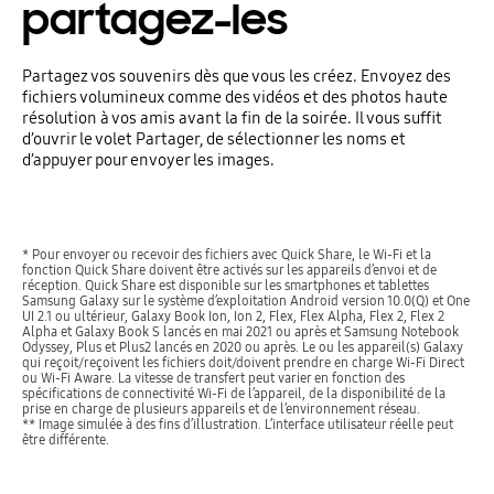
partagez-les
Partagez vos souvenirs dès que vous les créez. Envoyez des
fichiers volumineux comme des vidéos et des photos haute
résolution à vos amis avant la fin de la soirée. Il vous suffit
d’ouvrir le volet Partager, de sélectionner les noms et
d’appuyer pour envoyer les images.
* Pour envoyer ou recevoir des fichiers avec Quick Share, le Wi-Fi et la
fonction Quick Share doivent être activés sur les appareils d’envoi et de
réception. Quick Share est disponible sur les smartphones et tablettes
Samsung Galaxy sur le système d’exploitation Android version 10.0(Q) et One
UI 2.1 ou ultérieur, Galaxy Book Ion, Ion 2, Flex, Flex Alpha, Flex 2, Flex 2
Alpha et Galaxy Book S lancés en mai 2021 ou après et Samsung Notebook
Odyssey, Plus et Plus2 lancés en 2020 ou après. Le ou les appareil(s) Galaxy
qui reçoit/reçoivent les fichiers doit/doivent prendre en charge Wi-Fi Direct
ou Wi-Fi Aware. La vitesse de transfert peut varier en fonction des
spécifications de connectivité Wi-Fi de l’appareil, de la disponibilité de la
prise en charge de plusieurs appareils et de l’environnement réseau.
** Image simulée à des fins d’illustration. L’interface utilisateur réelle peut
être différente.