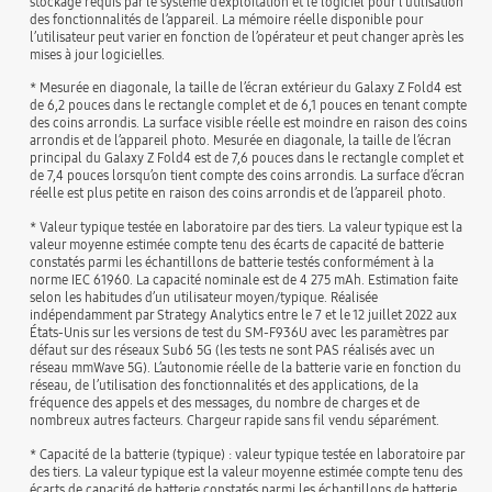
stockage requis par le système d’exploitation et le logiciel pour l’utilisation
des fonctionnalités de l’appareil. La mémoire réelle disponible pour
l’utilisateur peut varier en fonction de l’opérateur et peut changer après les
mises à jour logicielles.
* Mesurée en diagonale, la taille de l’écran extérieur du Galaxy Z Fold4 est
de 6,2 pouces dans le rectangle complet et de 6,1 pouces en tenant compte
des coins arrondis. La surface visible réelle est moindre en raison des coins
arrondis et de l’appareil photo. Mesurée en diagonale, la taille de l’écran
principal du Galaxy Z Fold4 est de 7,6 pouces dans le rectangle complet et
de 7,4 pouces lorsqu’on tient compte des coins arrondis. La surface d’écran
réelle est plus petite en raison des coins arrondis et de l’appareil photo.
* Valeur typique testée en laboratoire par des tiers. La valeur typique est la
valeur moyenne estimée compte tenu des écarts de capacité de batterie
constatés parmi les échantillons de batterie testés conformément à la
norme IEC 61960. La capacité nominale est de 4 275 mAh. Estimation faite
selon les habitudes d’un utilisateur moyen/typique. Réalisée
indépendamment par Strategy Analytics entre le 7 et le 12 juillet 2022 aux
États-Unis sur les versions de test du SM-F936U avec les paramètres par
défaut sur des réseaux Sub6 5G (les tests ne sont PAS réalisés avec un
réseau mmWave 5G). L’autonomie réelle de la batterie varie en fonction du
réseau, de l’utilisation des fonctionnalités et des applications, de la
fréquence des appels et des messages, du nombre de charges et de
nombreux autres facteurs. Chargeur rapide sans fil vendu séparément.
* Capacité de la batterie (typique) : valeur typique testée en laboratoire par
des tiers. La valeur typique est la valeur moyenne estimée compte tenu des
écarts de capacité de batterie constatés parmi les échantillons de batterie