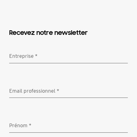
Recevez notre newsletter
Entreprise
*
Requis
Email professionnel
*
Requis
Prénom
*
Requis