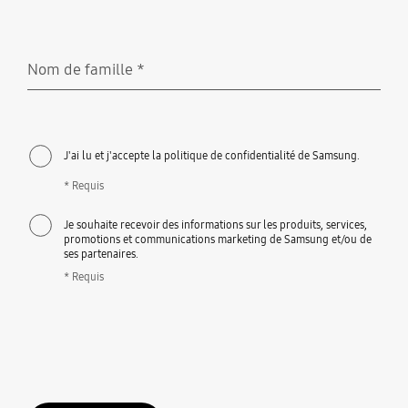
Nom de famille
*
Requis
J'ai lu et j'accepte la politique de confidentialité de Samsung.
* Requis
Je souhaite recevoir des informations sur les produits, services,
promotions et communications marketing de Samsung et/ou de
ses partenaires.
* Requis