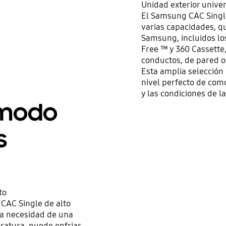
Unidad exterior unive
El Samsung CAC Single
varias capacidades, qu
Samsung, incluidos lo
Free ™ y 360 Cassette,
conductos, de pared o
Esta amplia selección
nivel perfecto de com
y las condiciones de la
ómodo
s
to
 CAC Single de alto
la necesidad de una
ratura, puede enfriar