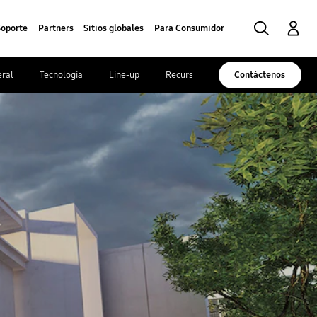
Búsqueda
Registrarse
Soporte
Partners
Sitios globales
Para Consumidor
ral
Tecnología
Line-up
Recursos
Contáctenos