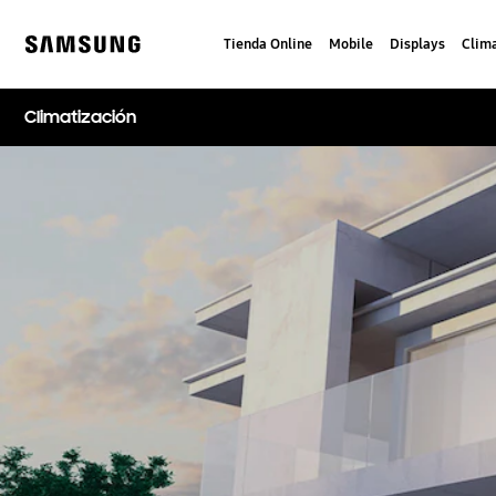
Skip
to
Tienda Online
Mobile
Displays
Clima
content
Samsung
Climatización