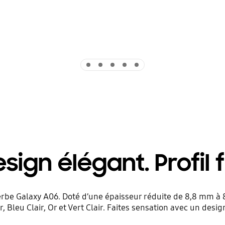
Indicator 1
Indicator 2
Indicator 3
Indicator 4
Indicator 5
sign élégant. Profil f
rbe Galaxy A06. Doté d’une épaisseur réduite de 8,8 mm à 8
, Bleu Clair, Or et Vert Clair. Faites sensation avec un des