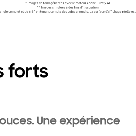
* Images de fond générées avec le moteur Adobe Firefly AI.
** Images simulées à des fins d’illustration.
ctangle complet et de 6,6 " en tenant compte des coins arrondis. La surface d’affichage réelle es
s forts
pouces. Une expérience