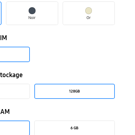
Noir
Or
SIM
Stockage
128GB
 RAM
6 GB