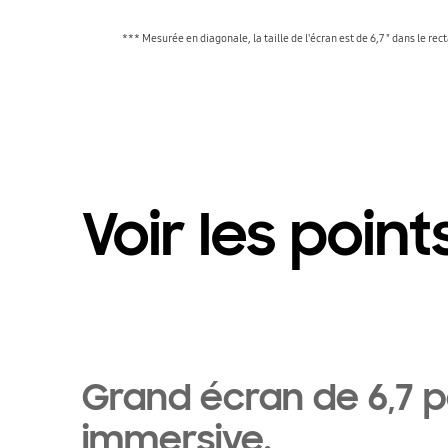
*** Mesurée en diagonale, la taille de l'écran est de 6,7 " dans le re
Voir les point
Grand écran de 6,7 
immersive.