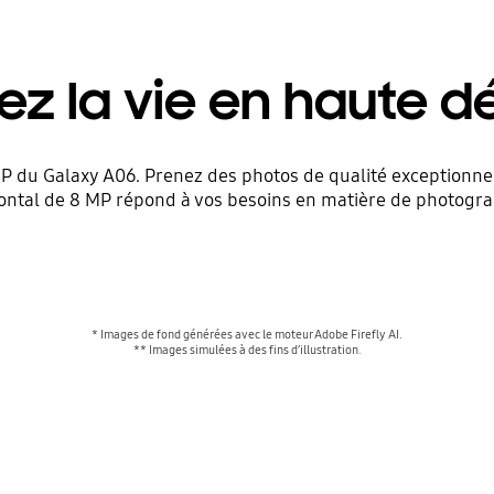
z la vie en haute dé
MP du Galaxy A06. Prenez des photos de qualité exceptionne
ontal de 8 MP répond à vos besoins en matière de photograp
* Images de fond générées avec le moteur Adobe Firefly AI.
** Images simulées à des fins d’illustration.