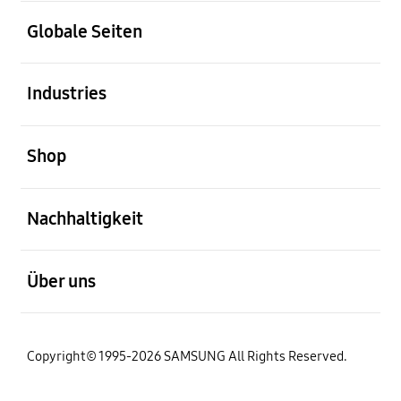
öffnen
Globale Seiten
öffnen
Industries
öffnen
Shop
öffnen
Nachhaltigkeit
öffnen
Über uns
Copyright© 1995-2026 SAMSUNG All Rights Reserved.