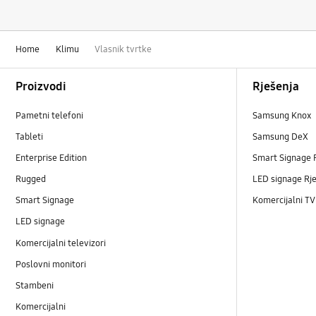
Home
Klimu
Vlasnik tvrtke
Footer Navigation
Proizvodi
Rješenja
Pametni telefoni
Samsung Knox
Tableti
Samsung DeX
Enterprise Edition
Smart Signage 
Rugged
LED signage Rj
Smart Signage
Komercijalni TV
LED signage
Komercijalni televizori
Poslovni monitori
Stambeni
Komercijalni