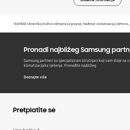
Dodatne informacije
¹ ASHRAE (Američko društvo inženjera za grijanje, hlađenje i klimatizaciju) definira 
Pronađi najbližeg Samsung part
Samsung partneri su specijalizirani stručnjaci koji vam stoje na 
klimatizacijska rješenja. Pronađite najbližeg.
Doznajte više
Pretplatite se
Ime tvrtke
*