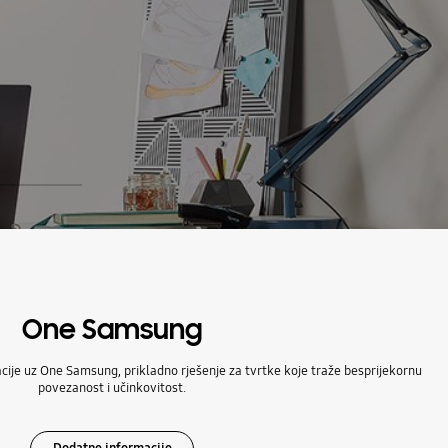
Reprodukcija
Sljedeće
One Samsung
ovacije uz One Samsung, prikladno rješenje za tvrtke koje traže besprijekornu
povezanost i učinkovitost.