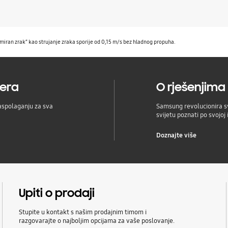
„miran zrak” kao strujanje zraka sporije od 0,15 m/s bez hladnog propuha.
nera
O rješenjima 
raspolaganju za sva
Samsung revolucionira sv
svijetu poznati po svojoj 
Doznajte više
Upiti o prodaji
Stupite u kontakt s našim prodajnim timom i
razgovarajte o najboljim opcijama za vaše poslovanje.