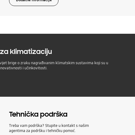
Dodatne informacije
za klimatizaciju
ijet brige o zraku nagrađivanim klimatskim sustavima koji su u
inovativnosti i učinkovitosti.
Tehnička podrška
Treba vam podrška? Stupite u kontakt s našim
agentima za podršku i tehničku pomoć.