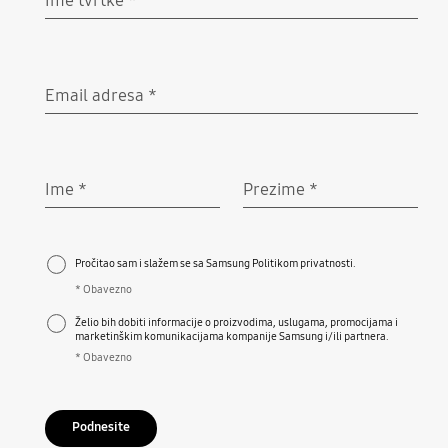
Obavezno
Email adresa
*
Obavezno
Ime
*
Prezime
*
Obavezno
Obavezno
Pročitao sam i slažem se sa Samsung Politikom privatnosti.
* Obavezno
Želio bih dobiti informacije o proizvodima, uslugama, promocijama i
marketinškim komunikacijama kompanije Samsung i/ili partnera.
* Obavezno
Podnesite