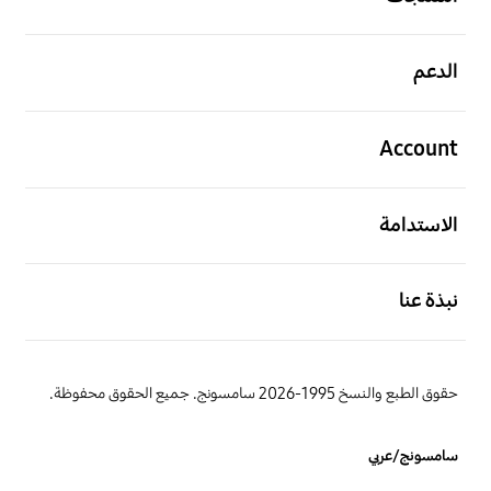
افتح
الدعم
افتح
Account
افتح
الاستدامة
افتح
نبذة عنا
حقوق الطبع والنسخ 1995-2026 سامسونج. جميع الحقوق محفوظة.
سامسونج/عربي