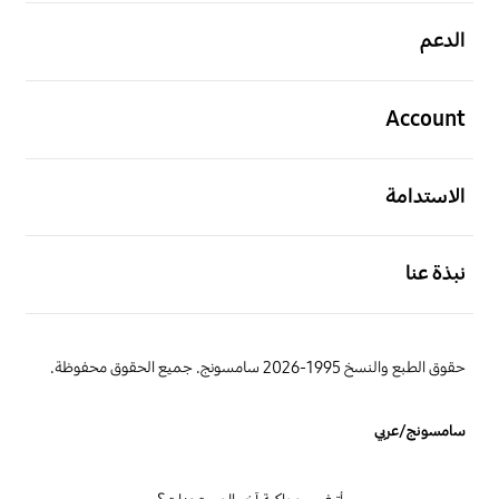
افتح
الدعم
افتح
Account
افتح
الاستدامة
افتح
نبذة عنا
حقوق الطبع والنسخ 1995-2026 سامسونج. جميع الحقوق محفوظة.
سامسونج/عربي