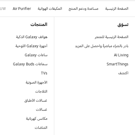
الصفحة الرئيسية
مساعدة ودعم المنتج
المكيفات الهوائية
Air Purifier
NUW
Footer Navigation
تسوّق
المنتجات
الصفحة الرئيسية للمتجر
هواتف Galaxy الذكية
بادر بالشراء مباشرةً واحصل على المزيد
أجهزة Galaxy اللوحية
AI Living
ساعات Galaxy
SmartThings
سماعات Galaxy Buds
اكتشف
TVs
الأجهزة الصوتية
الثلاجات
غسالات الأطباق
غسالات
مكانس كهربائية
الشاشات